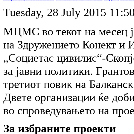
Tuesday, 28 July 2015 11:5
МЦМС во текот на месец ј
на Здружението Конект и И
„Социетас цивилис“-Скопје
за јавни политики. Грантов
третиот повик на Балканск
Двете организации ќе доб
во спроведувањето на пр
За избраните проекти