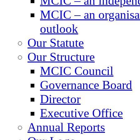
MCIC – an independe
MCIC – an organisat
outlook
Our Statute
Our Structure
MCIC Council
Governance Board
Director
Executive Office
Annual Reports