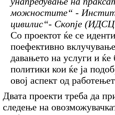
унапредување на пракса
можностите“ - Инстит
цивилис“- Скопје (ИДС
Со проектот ќе се идент
поефективно вклучување 
давањето на услуги и ќе
политики кои ќе ја подо
овој аспект од работење
Двата проекти треба да пр
следење на овозможувачкат