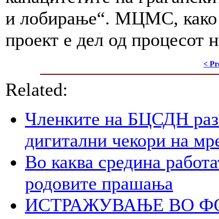
и лобирање“. МЦМС, како 
проект е дел од процесот 
< Pr
Related:
Членките на БЦСДН разг
дигитални чекори на мр
Во каква средина работа
родовите прашања
ИСТРАЖУВАЊЕ ВО ФОК