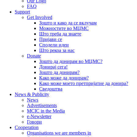
Our Logo
FAQ
Support
Get Involved
Зошто и како да се вклучам
Можностите во МЦМС
Што треба да знаете
Пријави се
Сподели идеи
Што рекоа за нас
Donate
Зошто да донирам во МЦМС?
Донирај сега!
Зошто да донирам?
Како може да донирам?
Како може моето претпријатие да донира?
Сведоштва
News & Publicity
News
Advertisements
MCIC in the Media
e-Newsletter
Говори
Cooperation
Organisations we are members in