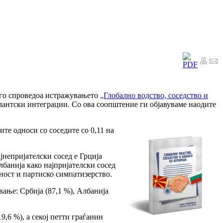
 го спроведоа истражувањето
„Глобално водство, соседство и
тлантски интеграции. Со ова соопштение ги објавуваме наодите
те односи со соседите со 0,11 на
ајнепријателски сосед е Грција
Албанија како најпријателски сосед
ност и партиско симпатизерство.
вање: Србија (87,1 %), Албанија
,6 %), а секој петти граѓанин