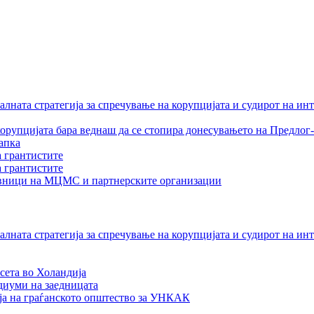
лната стратегија за спречување на корупцијата и судирот на ин
орупцијата бара веднаш да се стопира донесувањето на Предлог-
апка
а грантистите
а грантистите
тавници на МЦМС и партнерските организации
лната стратегија за спречување на корупцијата и судирот на ин
сета во Холандија
едиуми на заедницата
ја на граѓанското општество за УНКАК