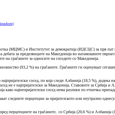
ботка (МЦМС) и Институтот за демократија (ИДСЦС) за прв пат
вна дебата за предизвиците на Македонија во натамошните евроа
те на граѓаните за односите на соседите со Македонија.
нозинство (93,2 %) на граѓаните. Граѓаните ги оценуваат сегашни
 најпријателски сосед, по која следи Албанија (18,5 %), додека н
сосед не е најпријателски за Македонија. Ставовите за Србија и 
ија како најнепријателски сосед нема разлики по етничка припад
маат следните перцепции за пријателското или неутрално однесу
ред перцепциите на граѓаните, со Србија (20,6 %) и Албанија (19