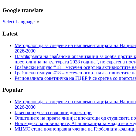
Google translate
Select Language
▼
Latest
Методологија за следење на имплементацијата на Национа
2026-2030
Платформата на граѓански организации за борба против к
престолнина на културата 2028 година“, по скратена пост
Граѓански импулс #18 – месечен осврт на активностите н
Граѓански импулс #18 – месечен осврт на активностите н
Регионалната советничка на ГЦЕРФ се сретна со претс
Popular
Методологија за следење на имплементацијата на Национа
2026-2030
Јавен конкурс за извршни директори
Општините на првата линија: впечатоци од студиската по
Нов кодекс за новинарите, AI апликација за младите и м
МЦМС стана полноправна членка на Глобалната коалици