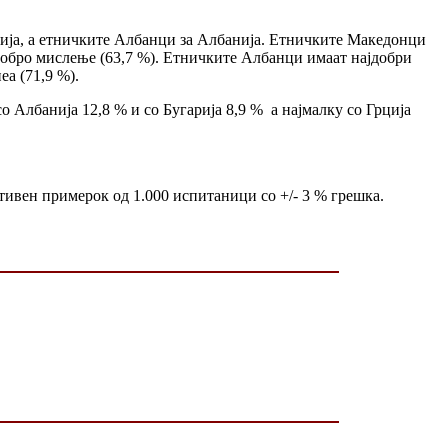
бија, а етничките Албанци за Албанија. Етничките Македонци
ајдобро мислење (63,7 %). Етничките Албанци имаат најдобри
еа (71,9 %).
со Албанија 12,8 % и со Бугарија 8,9 % а најмалку со Грција
тивен примерок од 1.000 испитаници со +/- 3 % грешка.