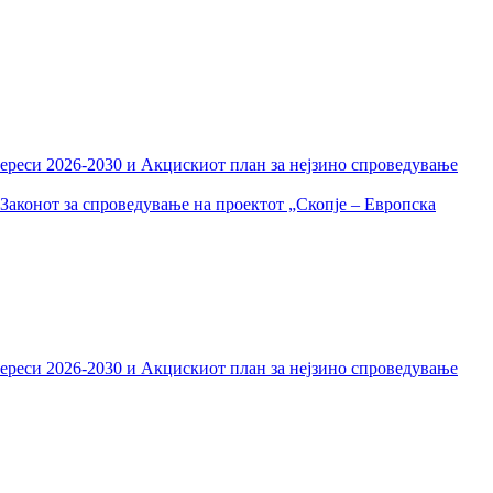
тереси 2026-2030 и Акцискиот план за нејзино спроведување
Законот за спроведување на проектот „Скопје – Европска
тереси 2026-2030 и Акцискиот план за нејзино спроведување