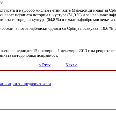
ед.
 културата и најдобро мислење етничките Македонци имаат за Ср
ознаваат нејзината историја и култура (51,9 %) и за неа имаат н
зината историја и култура (64,8 %) и имаат најдобро мислење за н
 соседи, а потоа најблиски односи со Србија посакуваат 19,6 %, 
кета во периодот 15 ноември – 1 декември 2013 г на репрезента
јзината методолошка исправност.
< Prev
Next >
анизации за предлог- закони