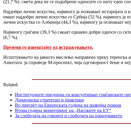
(21,7 %) смета дека не се подобрени односите со ниту еден сос
Најдобри лични искуства, најмногу ја познаваат историјата и
имаат најдобри лични искуства со Србија (52 %), најмногу ја п
лични искуства со Албанија (44,3 %), најмногу ја познаваат неј
Најмногу граѓани (39,3 %) сакаат еднакво добри односи со сите
(6,7 %).
Преземи го извештајот од истражувањето.
Испитувањето на јавното мислење направено преку теренска ан
Анкетата ја спроведе М-проспект, чија одговорност беше и не
Related:
Институциите предоцна ги консултираат граѓанските орг
Донаторски стратегии и практики
Во пресрет на Европската година на развојна помош
Втора година мониторинг на „Насоките на ЕУ“
За слободата на говорот и слободата на изразувањето