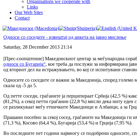
Organisations we cooperate with
Links
Our Web Sites
Contact
Односи со соседите - извештај од анкета на јавно мислење
Saturday, 28 December 2013 21:14
[Прес-соопштение] Македонскиот центар за меѓународна сора
односи со Бугарија“
, кое треба да послужи за информирана ја
од вториот дел на истражувањето, во кој се испитувани ставови
Односите со соседите се важни за Македонија, според големо м
скала од -5 до 5.
Од петте соседи, граѓаните ја перципираат Србија (42,5 %) како
(81,2%), а секој петти граѓанин (22,8 %) мисли дека ниту еден 
се разликуваат меѓу етничките Македонци и Албанци, а за Грц
Прашани посебно за секој сосед, граѓаните на Македонија ги и
(71,3 %), Косово (64,4 %), Бугарија (53,4 %) и Грција (7,95 %).
Во последните пет години најмногу се подобрени односите, спо