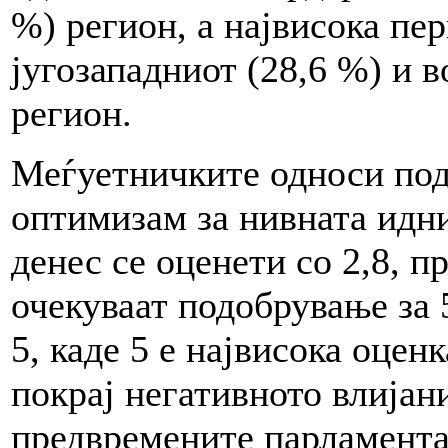
%) регион, а највисока пер
југозападниот (28,6 %) и 
регион.
Меѓуетничките односи подо
оптимизам за нивната идн
денес се оценети со 2,8, пр
очекуваат подобрување за 5
5, каде 5 е највисока оцен
покрај негативното влијан
предвремените парламента