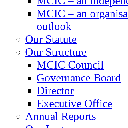
MCIC – an independe
MCIC – an organisat
outlook
Our Statute
Our Structure
MCIC Council
Governance Board
Director
Executive Office
Annual Reports