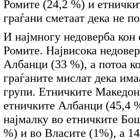
Ромите (24,2 %) и етнички
граѓани сметаат дека не по
И најмногу недоверба кон
Ромите. Највисока недовер
Албанци (33 %), а потоа ко
граѓаните мислат дека има
групи. Етничките Македон
етничките Албанци (45,4 %
најмалку во етничките Бош
%) и во Власите (1%), а 1