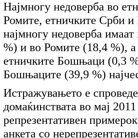
Најмногу недоверба во ет
Ромите, етничките Срби и
најмногу недоверба имаат
%) и во Ромите (18,4 %), 
етничките Бошњаци (0,3 %
Бошњаците (39,9 %) најчес
Истражувањето е спроведен
домаќинствата во мај 2011
репрезентативен примерок 
анкета со нерепрезентатив