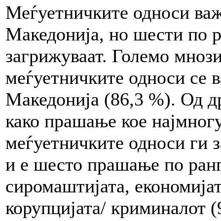
Меѓуетничките односи важ
Македонија, но шести по 
загрижуваат. Големо мнози
меѓуетничките односи се в
Македонија (86,3 %). Од д
како прашање кое најмногу
меѓуетничките односи ги з
и е шесто прашање по ранг
сиромаштијата, економијат
корупцијата/ криминалот (