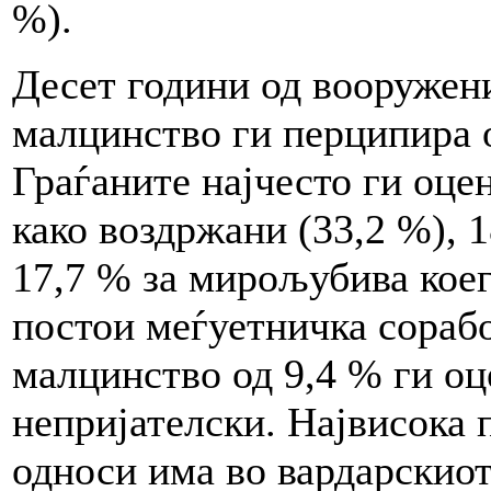
%).
Десет години од вооружен
малцинство ги перципира о
Граѓаните најчесто ги оце
како воздржани (33,2 %), 1
17,7 % за мирољубива коег
постои меѓуетничка сорабо
малцинство од 9,4 % ги оц
непријателски. Највисока 
односи има во вардарскиот