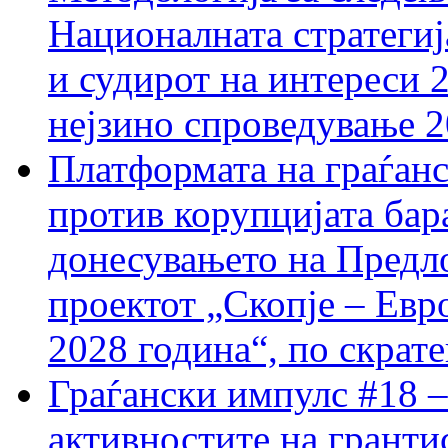
Националната стратегиј
и судирот на интереси 
нејзино спроведување 
Платформата на граѓанс
против корупцијата бар
донесувањето на Предло
проектот „Скопје – Евр
2028 година“, по скрат
Граѓански импулс #18 –
активностите на гранти