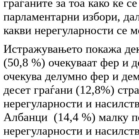
граѓаните за тоа како ќе с
парламентарни избори, дал
какви нерегуларности се 
Истражувањето покажа дек
(50,8 %) очекуваат фер и 
очекува делумно фер и дем
десет граѓани (12,8%) стр
нерегуларности и насилств
Албанци (14,4 %) малку п
нерегуларности и насилств