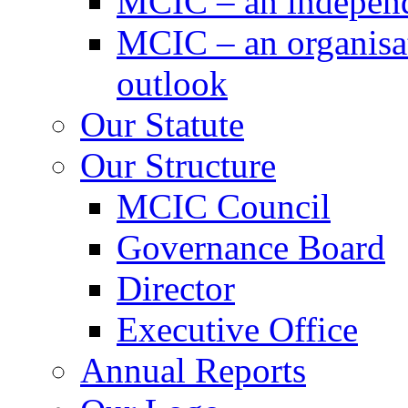
MCIC – an independe
MCIC – an organisat
outlook
Our Statute
Our Structure
MCIC Council
Governance Board
Director
Executive Office
Annual Reports