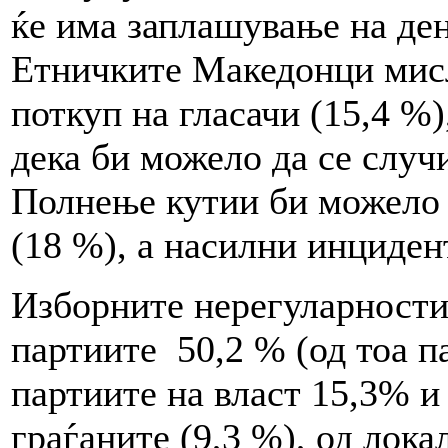
ќе има заплашување на ден
Етничките Македонци мисл
поткуп на гласачи (15,4 %
дека би можело да се случ
Полнење кутии би можело 
(18 %), а насилни инцидент
Изборните нерегуларности
партиите 50,2 % (од тоа 
партиите на власт 15,3% и
граѓаните (9,3 %), од лока