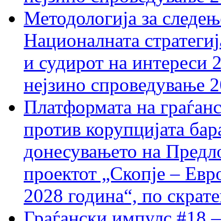
Методологија за следењ
Националната стратегиј
и судирот на интереси 
нејзино спроведување 
Платформата на граѓанс
против корупцијата бар
донесувањето на Предло
проектот „Скопје – Евр
2028 година“, по скрат
Граѓански импулс #18 –