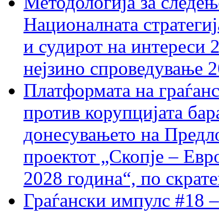
Методологија за следењ
Националната стратегиј
и судирот на интереси 
нејзино спроведување 
Платформата на граѓанс
против корупцијата бар
донесувањето на Предло
проектот „Скопје – Евр
2028 година“, по скрат
Граѓански импулс #18 –