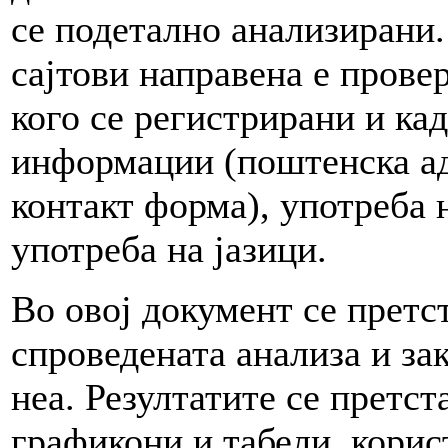
се подетално анализирани.
сајтови направена е провер
кого се регистрирани и кад
информации (поштенска ад
контакт форма), употреба 
употреба на јазици.
Во овој документ се претс
спроведената анализа и за
неа. Резултатите се претс
графикони и табели, корис