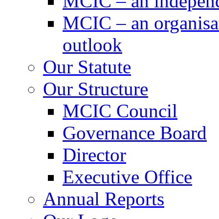
MCIC – an independe
MCIC – an organisat
outlook
Our Statute
Our Structure
MCIC Council
Governance Board
Director
Executive Office
Annual Reports