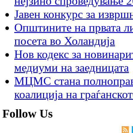
нејзино спроведување 
Јавен конкурс за изврш
Општините на првата ли
посета во Холандија
Нов кодекс за новинарит
медиуми на заедницата
МЦМС стана полноправн
коалиција на граѓанск
Follow Us