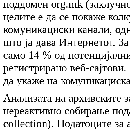
поддомен org.mk (заклучно
целите е да се покаже колк
комуникациски канали, од
што ја дава Интернетот. За
само 14 % од потенцијалн
регистрирано веб-сајтови.
да укаже на комуникациска
Анализата на архивските з
нереактивно собирање пода
collection). Податоците за