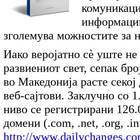
комуникаци
информации
зголемува можностите за н
Иако веројатно сè уште не
развиениот свет, сепак бр
во Македонија расте секој 
веб-сајтови. Заклучно со 1
ниво се регистрирани 126
домени (.com, .net, .org, .in
http://www.dailychanges.c