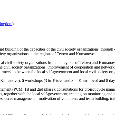
and building of the capacities of the civil society organizations, throu
society organizations in the regions of Tetovo and Kumanovo.
local civil society organizations from the regions of Tetovo and Kumanovo
he civil society organizations; improvement of cooperation and networki
rtnership between the local self-government and local civil society o
in Kumanovo), 6 workshops (3 in Tetovo and 3 in Kumanovo) and 8 days
nagement (PCM: 1st and 2nd phase); consultations for project cycle man
s, together with the local self-government; training on monitoring and
urces management – motivation of volunteers and team building; trainin