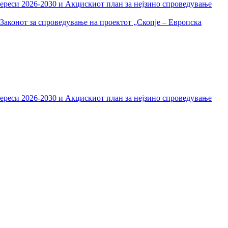
тереси 2026-2030 и Акцискиот план за нејзино спроведување
Законот за спроведување на проектот „Скопје – Европска
тереси 2026-2030 и Акцискиот план за нејзино спроведување