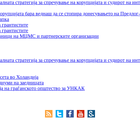
лната стратегија за спречување на корупцијата и судирот на ин
орупцијата бара веднаш да се стопира донесувањето на Предлог-
апка
а грантистите
а грантистите
тавници на МЦМС и партнерските организации
лната стратегија за спречување на корупцијата и судирот на ин
сета во Холандија
едиуми на заедницата
ја на граѓанското општество за УНКАК