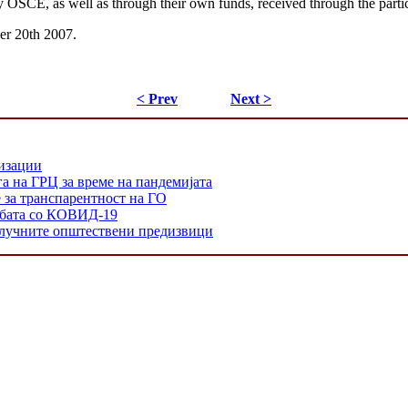
SCE, as well as through their own funds, received through the particip
er 20th 2007.
< Prev
Next >
низации
а на ГРЦ за време на пандемијата
е за транспарентност на ГО
орбата со КОВИД-19
 клучните општествени предизвици