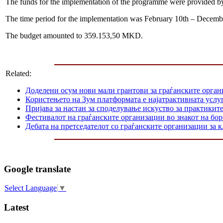
The funds for the implementation of the programme were provided by O
The time period for the implementation was February 10th – Decemb
The budget amounted to 359.153,50 MKD.
Related:
Доделени осум нови мали грантови за граѓанските орга
Користењето на Зум платформата е најатрактивната услуг
Пријава за настан за споделување искуство за практикит
Фестивалот на граѓанските организации во знакот на б
Дебата на претседателот со граѓанските организации за
Google translate
Select Language
▼
Latest