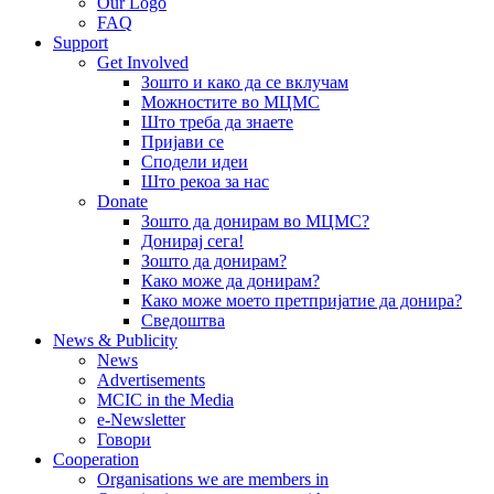
Our Logo
FAQ
Support
Get Involved
Зошто и како да се вклучам
Можностите во МЦМС
Што треба да знаете
Пријави се
Сподели идеи
Што рекоа за нас
Donate
Зошто да донирам во МЦМС?
Донирај сега!
Зошто да донирам?
Како може да донирам?
Како може моето претпријатие да донира?
Сведоштва
News & Publicity
News
Advertisements
MCIC in the Media
e-Newsletter
Говори
Cooperation
Organisations we are members in