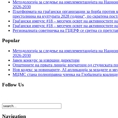
Методологија за следење на имплементацијата на Национа
2026-2030
Платформата на граѓански организации за борба против к
престолнина на културата 2028 година“, по скратена пост
Граѓански импулс #18 – месечен осврт на активностите н
Граѓански импулс #18 – месечен осврт на активностите н
Регионалната советничка на ГЦЕРФ се сретна со претс
Popular
Методологија за следење на имплементацијата на Национа
2026-2030
Јавен конкурс за извршни директори
Општините на првата линија: впечатоци од студиската по
Нов кодекс за новинарите, AI апликација за младите и м
МЦМС стана полноправна членка на Глобалната коалици
Follow Us
Navigation