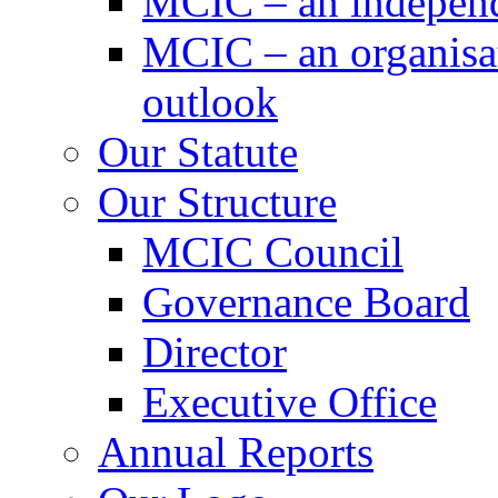
MCIC – an independe
MCIC – an organisat
outlook
Our Statute
Our Structure
MCIC Council
Governance Board
Director
Executive Office
Annual Reports