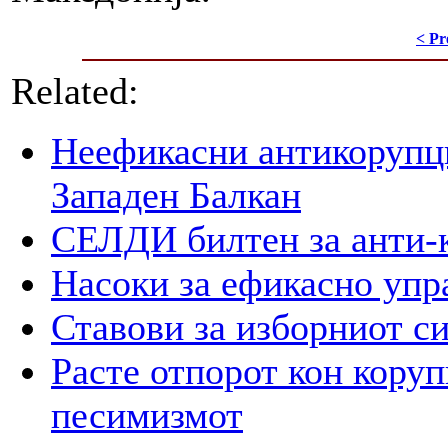
< Pr
Related:
Неефикасни антикорупци
Западен Балкан
СЕЛДИ билтен за анти-
Насоки за ефикасно упр
Ставови за изборниот с
Расте отпорот кон корупц
песимизмот