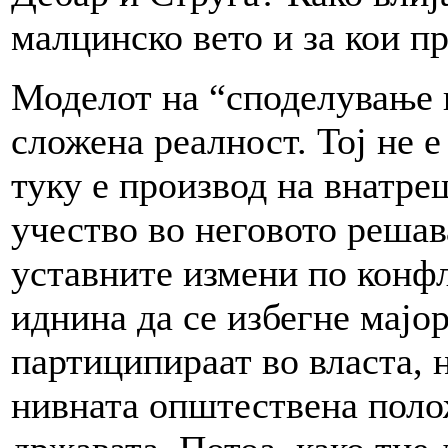
малцинско вето и за кои 
Моделот на “споделување н
сложена реалност. Тој не 
туку е производ на внатр
учество во неговото решав
уставните измени по конфли
иднина да се избегне мајо
партиципираат во власта, н
нивната општествена полож