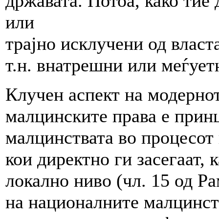
државата. Потоа, како тие
или
трајно исклучени од власта
т.н. внатрешни или меѓуе
Клучен аспект на модернот
малцинските права е принц
малцинствата во процесот
кои директно ги засегаат, 
локално ниво (чл. 15 од Р
на националните малцинств