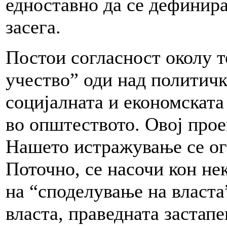
едноставно да се дефинира
засега.
Постои согласност околу т
учество” оди над политичк
социјалната и економската
во општеството. Овој прое
Нашето истражување се ог
Поточно, се насочи кон не
на “споделување на власта
власта, праведната застап