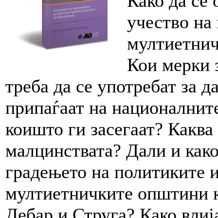
Како да се
учество на
мултиетнич
Кои мерки 
треба да се употребат за д
припаѓаат на националнит
коишто ги засегаат? Каква
малцинствата? Дали и како
градењето на политиките и
мултиетничките општини к
Дебар и Струга? Како влиј