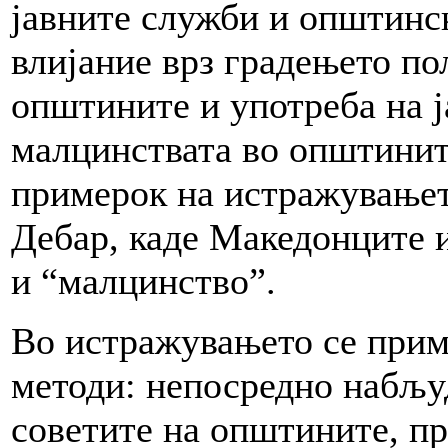
јавните служби и општинск
влијание врз градењето по
општините и употреба на ј
малцинствата во општинит
примерок на истражувањето
Дебар, каде Македонците 
и “малцинство”.
Во истражувањето се прим
методи: непосредно набљу
советите на општините, п