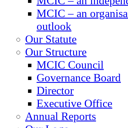
MCIC – an independe
MCIC – an organisat
outlook
Our Statute
Our Structure
MCIC Council
Governance Board
Director
Executive Office
Annual Reports