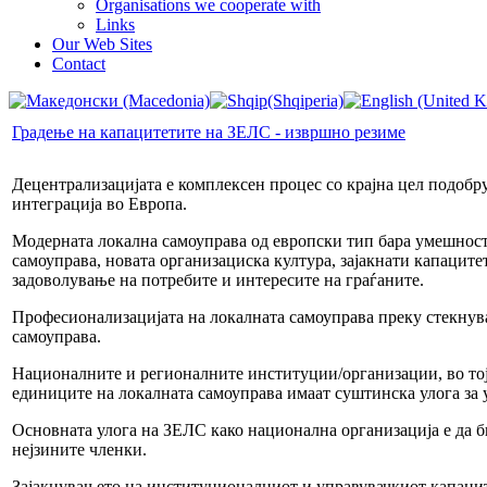
Organisations we cooperate with
Links
Our Web Sites
Contact
Градење на капацитетите на ЗЕЛС - извршно резиме
Децентрализацијата е комплексен процес со крајна цел подобру
интеграција во Европа.
Модерната локална самоуправа од европски тип бара умешнос
самоуправа, новата организациска култура, зајакнати капацит
задоволување на потребите и интересите на граѓаните.
Професионализацијата на локалната самоуправа преку стекнув
самоуправа.
Националните и регионалните институции/организации, во тој
единиците на локалната самоуправа имаат суштинска улога за 
Основната улога на ЗЕЛС како национална организација е да би
нејзините членки.
Зајакнувањето на институционалниот и управувачкиот капаците