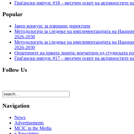
Граѓански импулс #18 – месечен осврт на активностите н
Popular
Јавен конкурс за извршни директори
Методологија за следење на имплементацијата на Национа
2026-2030
Методологија за следење на имплементацијата на Национа
2026-2030
Општините на првата линија: впечатоци од студиската по
Граѓански импулс #17 – месечен осврт на активностите н
Follow Us
Navigation
News
Advertisements
MCIC in the Media
e-Newsletter