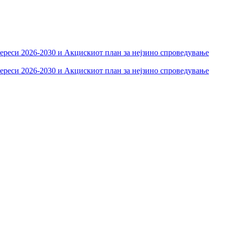
тереси 2026-2030 и Акцискиот план за нејзино спроведување
тереси 2026-2030 и Акцискиот план за нејзино спроведување