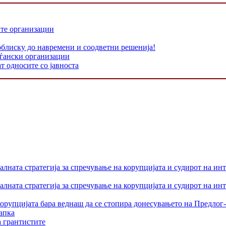
ите организации
облиску до навремени и соодветни решенија!
аѓански организации
т односите со јавноста
лната стратегија за спречување на корупцијата и судирот на ин
лната стратегија за спречување на корупцијата и судирот на ин
орупцијата бара веднаш да се стопира донесувањето на Предлог-
апка
а грантистите