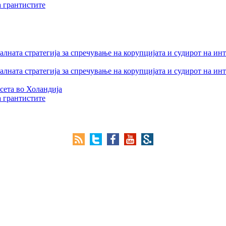
а грантистите
лната стратегија за спречување на корупцијата и судирот на ин
лната стратегија за спречување на корупцијата и судирот на ин
сета во Холандија
а грантистите