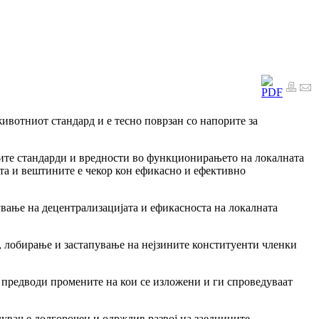
ивотниот стандард и е тесно поврзан со напорите за
ите стандарди и вредности во функционирањето на локалната
ата и вештините е чекор кон ефикасно и ефективно
вање на децентрализацијата и ефикасноста на локалната
, лобирање и застапување на нејзините конституенти членки
а предводи промените на кои се изложени и ги спроведуваат
дување долгорочен и одржлив развој на заедниците.