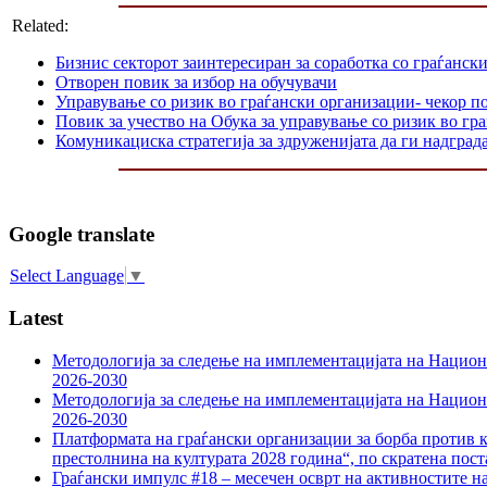
Related:
Бизнис секторот заинтересиран за соработка со граѓанск
Отворен повик за избор на обучувачи
Управување со ризик во граѓански организации- чекор п
Повик за учество на Обука за управување со ризик во гр
Комуникациска стратегија за здруженијата да ги надграда
Google translate
Select Language
▼
Latest
Методологија за следење на имплементацијата на Национа
2026-2030
Методологија за следење на имплементацијата на Национа
2026-2030
Платформата на граѓански организации за борба против к
престолнина на културата 2028 година“, по скратена пост
Граѓански импулс #18 – месечен осврт на активностите н