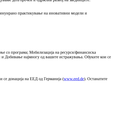
нтинуирано практикување на иновативни модели и
дење со програма; Мобилизација на ресурси/финансиска
и и Добивање најмногу од вашите истражувања. Обуките кои се
 се донација на ЕЕД од Германија (
www.eed.de
). Останатите