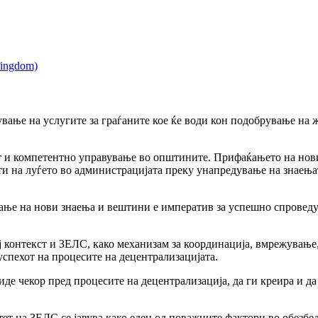
вање на услугите за граѓаните кое ќе води кон подобрување на ж
т и компетентно управување во општините. Прифаќањето на нов
ети на луѓето во администрацијата преку унапредување на знаењ
ање на нови знаења и вештини е императив за успешно спроведу
 контекст и ЗЕЛС, како механизам за координација, вмрежување
успехот на процесите на децентрализацијата.
де чекор пред процесите на децентрализација, да ги креира и д
т на ЗЕЛС се јавува како еден од поважните фактори во обезбе