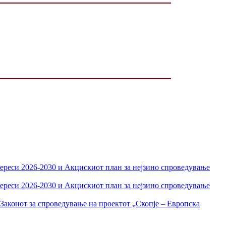
тереси 2026-2030 и Акцискиот план за нејзино спроведување
тереси 2026-2030 и Акцискиот план за нејзино спроведување
Законот за спроведување на проектот „Скопје – Европска