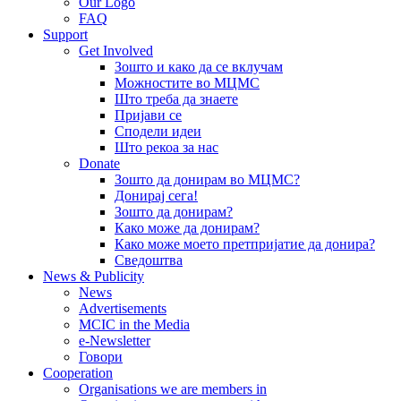
Our Logo
FAQ
Support
Get Involved
Зошто и како да се вклучам
Можностите во МЦМС
Што треба да знаете
Пријави се
Сподели идеи
Што рекоа за нас
Donate
Зошто да донирам во МЦМС?
Донирај сега!
Зошто да донирам?
Како може да донирам?
Како може моето претпријатие да донира?
Сведоштва
News & Publicity
News
Advertisements
MCIC in the Media
e-Newsletter
Говори
Cooperation
Organisations we are members in