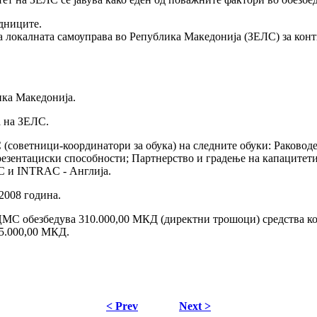
едниците.
на локалната самоуправа во Република Македонија (ЗЕЛС) за ко
ика Македонија.
а на ЗЕЛС.
 (советници-координатори за обука) на следните обуки: Раково
резентациски способности; Партнерство и градење на капацитет
С и INTRAC - Англија.
2008 година.
С обезбедува 310.000,00 МКД (директни трошоци) средства кои
35.000,00 МКД.
< Prev
Next >