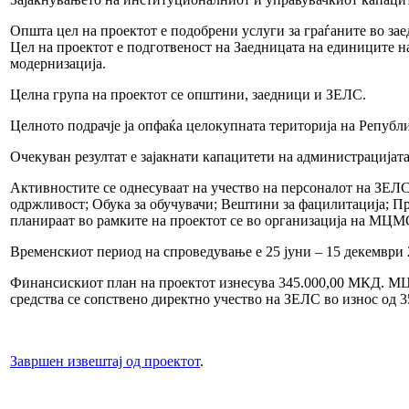
Општа цел на проектот е подобрени услуги за граѓаните во за
Цел на проектот е подготвеност на Заедницата на единиците 
модернизација.
Целна група на проектот се општини, заедници и ЗЕЛС.
Целното подрачје ја опфаќа целокупната територија на Републ
Очекуван резултат е зајакнати капацитети на администрацијат
Активностите се однесуваат на учество на персоналот на ЗЕЛС
одржливост; Обука за обучувачи; Вештини за фацилитација; П
планираат во рамките на проектот се во организација на МЦМ
Временскиот период на спроведување е 25 јуни – 15 декември 
Финансискиот план на проектот изнесува 345.000,00 МКД. МЦМ
средства се сопствено директно учество на ЗЕЛС во износ од 
Завршен извештај од проектот
.