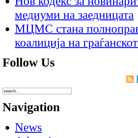
Нов кодекс за новинарит
медиуми на заедницата
МЦМС стана полноправн
коалиција на граѓанск
Follow Us
Navigation
News