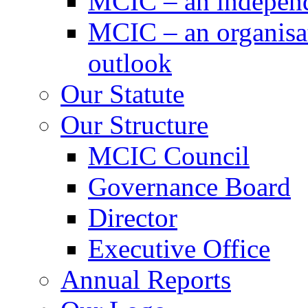
MCIC – an independe
MCIC – an organisat
outlook
Our Statute
Our Structure
MCIC Council
Governance Board
Director
Executive Office
Annual Reports