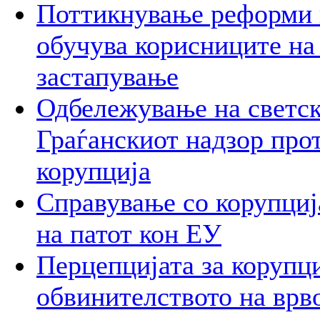
Поттикнување реформи 
обучува корисниците на
застапување
Одбележување на светск
Граѓанскиот надзор про
корупција
Справување со корупција
на патот кон ЕУ
Перцепцијата за корупци
обвинителството на врв