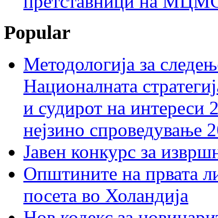
претставници на МЦМС 
Popular
Методологија за следењ
Националната стратегиј
и судирот на интереси 
нејзино спроведување 
Јавен конкурс за изврш
Општините на првата ли
посета во Холандија
Нов кодекс за новинарит