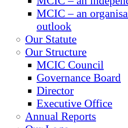
MCIC – an independe
MCIC – an organisat
outlook
Our Statute
Our Structure
MCIC Council
Governance Board
Director
Executive Office
Annual Reports