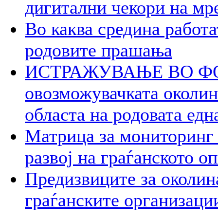
дигитални чекори на мр
Во каква средина работа
родовите прашања
ИСТРАЖУВАЊЕ ВО ФОК
овозможувачката околина
областа на родовата едн
Матрица за мониторинг 
развој на граѓанското о
Предизвиците за околин
граѓанските организаци