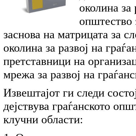
околина за 
општество 
заснова на матрицата за с
околина за развој на граѓа
претставници на организа
мрежа за развој на граѓа
Извештајот ги следи состој
дејствува граѓанското опш
клучни области: