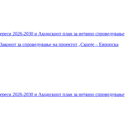
тереси 2026-2030 и Акцискиот план за нејзино спроведување
Законот за спроведување на проектот „Скопје – Европска
тереси 2026-2030 и Акцискиот план за нејзино спроведување