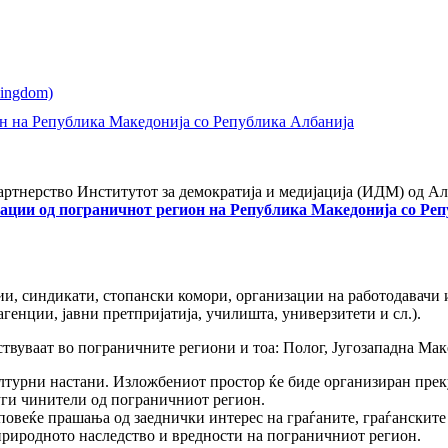
н на Република Македонија со Република Албанија
ртнерство Институтот за демократија и медијација (ИДМ) од А
ации од пограничнот регион на Република Македонија со Ре
ии, синдикати, стопански комори, организации на работодавачи 
енции, јавни претпријатија, училишта, универзитети и сл.).
твуваат во пограничните региони и тоа: Полог, Југозападна Мак
ултурни настани. Изложбениот простор ќе биде организиран прек
руги чинители од пограничниот регион.
а повеќе прашања од заеднички интерес на граѓаните, граѓански
природното наследство и вредности на пограничниот регион.