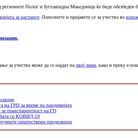
од регионите Полог и Југозападна Македонија ќе биде обезбеден 
цијата за настанот
. Пополнете и пријавете се за учество во
изло
низации.
ње за учество може да се најдат на
овој линк
, како и преку е-по
низации
а на ГРЦ за време на пандемијата
е за транспарентност на ГО
орбата со КОВИД-19
 клучните општествени предизвици