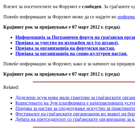
Влезот за посетителите на Форумот е
слободен
. За граѓаните 
Повеќе информации за Форумот може да се најдете во
информа
Крајниот рок за пријавување е 07 март 2012 г. (среда)
.
Информација за Пограничен форум на граѓански орга
Пријава за учество во изложбен дел (со штанд).
Пријава за организација на форумски настан.
Пријава за организација на социо-културен настан.
Повеќе информации за Форумот, како и за начинот на пријавува
Крајниот рок за пријавување е 07 март 2012 г. (среда)
Related:
Доделени осум нови мали грантови за граѓанските орга
Користењето на Зум платформата е најатрактивната услуг
Пријава за настан за споделување искуство за практикит
Фестивалот на граѓанските организации во знакот на б
Дебата на претседателот со граѓанските организации за