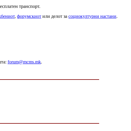
бесплатен транспорт.
жбениот
,
форумскиот
или делот за
социокултурни настани
.
шта:
forum@mcms.mk
.