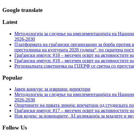
Google translate
Latest
Методологија за следење на имплементацијата на Национа
2026-2030
Платформата на граѓански организации за борба против к
престолнина на културата 2028 година“, по скратена пост
Граѓански импулс #18 – месечен осврт на активностите н
Граѓански импулс #18 – месечен осврт на активностите н
Регионалната советничка на ГЦЕРФ се сретна со претс
Popular
Јавен конкурс за извршни директори
Методологија за следење на имплементацијата на Национа
2026-2030
Општините на првата линија: впечатоци од студиската по
Граѓански импулс #17 – месечен осврт на активностите н
Нов кодекс за новинарите, AI апликација за младите и м
Follow Us