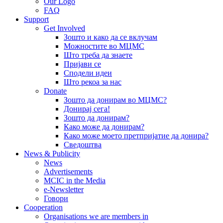
Our Logo
FAQ
Support
Get Involved
Зошто и како да се вклучам
Можностите во МЦМС
Што треба да знаете
Пријави се
Сподели идеи
Што рекоа за нас
Donate
Зошто да донирам во МЦМС?
Донирај сега!
Зошто да донирам?
Како може да донирам?
Како може моето претпријатие да донира?
Сведоштва
News & Publicity
News
Advertisements
MCIC in the Media
e-Newsletter
Говори
Cooperation
Organisations we are members in