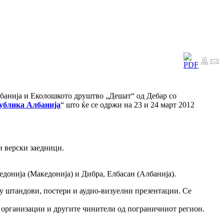
лбанија и Еколошкото друштво „Дешат“ од Дебар со
публика Албанија
“ што ќе се одржи на 23 и 24 март 2012
и верски заедници.
едонија (Македонија) и Дибра, Елбасан (Албанија).
у штандови, постери и аудио-визуелни презентации. Се
те организации и другите чинители од пограничниот регион.