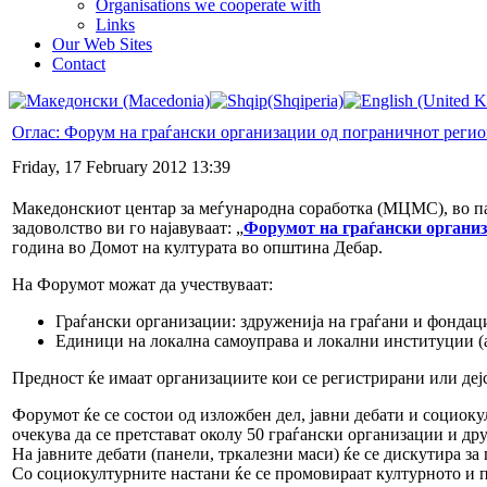
Organisations we cooperate with
Links
Our Web Sites
Contact
Оглас: Форум на граѓански организации од пограничнот регио
Friday, 17 February 2012 13:39
Македонскиот центар за меѓународна соработка (МЦМС), во па
задоволство ви го најавуваат: „
Форумот на граѓански организ
година во Домот на културата во општина Дебар.
На Форумот можат да учествуваат:
Граѓански организации: здруженија на граѓани и фондац
Единици на локална самоуправа и локални институции (аг
Предност ќе имаат организациите кои се регистрирани или дејс
Форумот ќе се состои од изложбен дел, јавни дебати и социок
очекува да се претстават околу 50 граѓански организации и д
На јавните дебати (панели, тркалезни маси) ќе се дискутира з
Со социокултурните настани ќе се промовираат културното и 