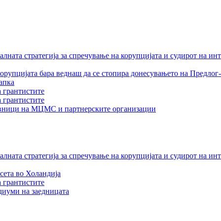
лната стратегија за спречување на корупцијата и судирот на ин
орупцијата бара веднаш да се стопира донесувањето на Предлог-
апка
а грантистите
а грантистите
тавници на МЦМС и партнерските организации
лната стратегија за спречување на корупцијата и судирот на ин
сета во Холандија
а грантистите
едиуми на заедницата