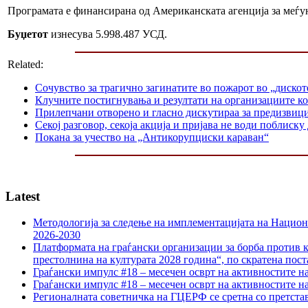
Програмата е финансирана од Американската агенција за меѓ
Буџетот
изнесува 5.998.487 УСД.
Related:
Сочувство за трагично загинатите во пожарот во „дискоте
Клучните постигнувања и резултати на организациите кои
Прилепчани отворенo и гласнo дискутираа за предизвици
Секој разговор, секоја акција и пријава не води поблиск
Покана за учество на „Антикорупциски караван“
Latest
Методологија за следење на имплементацијата на Национа
2026-2030
Платформата на граѓански организации за борба против к
престолнина на културата 2028 година“, по скратена пост
Граѓански импулс #18 – месечен осврт на активностите н
Граѓански импулс #18 – месечен осврт на активностите н
Регионалната советничка на ГЦЕРФ се сретна со претс