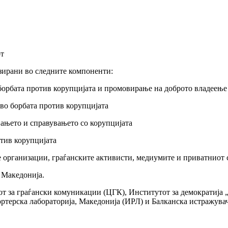
от
зирани во следните компоненти:
а борбата против корупцијата и промовирање на доброто владеење
 во борбата против корупцијата
вањето и справувањето со корупцијата
отив корупцијата
е организации, граѓанските активисти, медиумите и приватниот 
 Македонија.
т за граѓански комуникации (ЦГК), Институтот за демократија
терска лабораторија, Македонија (ИРЛ) и Балканска истражува