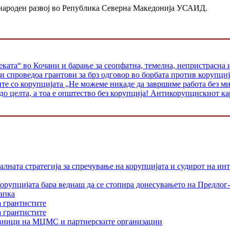
ународен развој во Република Северна Македонија УСАИД.
ката“ во Кочани и барање за сеопфатна, темелна, непристрасна и
 спроведоа грантови за брз одговор во борбата против корупциј
те со корупцијата „Не можеме никаде да завршиме работа без м
у до целта, а тоа е општество без корупција! Антикорупцискиот к
лната стратегија за спречување на корупцијата и судирот на ин
орупцијата бара веднаш да се стопира донесувањето на Предлог-
апка
а грантистите
а грантистите
тавници на МЦМС и партнерските организации