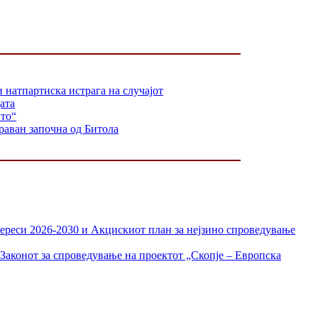
 натпартиска истрага на случајот
ата
ито“
араван започна од Битола
тереси 2026-2030 и Акцискиот план за нејзино спроведување
Законот за спроведување на проектот „Скопје – Европска