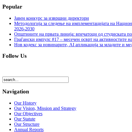
Popular
Јавен конкурс за извршни директори
Методологија за следење на имплементацијата на Национа
2026-2030
Општините на првата линија: впечатоци од студиската по
Граѓански импулс #17 – месечен осврт на активностите н
Нов кодекс за новинарите, AI апликација за младите и м
Follow Us
Navigation
Our History
Our Vision, Mission and Strategy
Our Objectives
Our Statute
Our Structure
Annual Reports