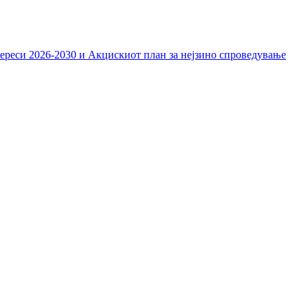
тереси 2026-2030 и Акцискиот план за нејзино спроведување