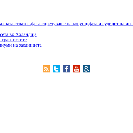
лната стратегија за спречување на корупцијата и судирот на ин
сета во Холандија
а грантистите
едиуми на заедницата