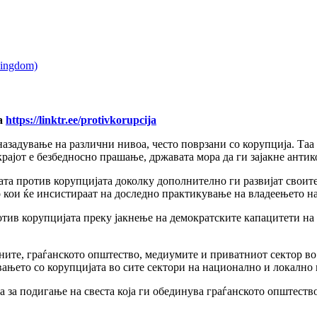
на
https://linktr.ee/protivkorupcija
назадување на различни нивоа, често поврзани со корупција. Таа 
крајот е безбедносно прашање, државата мора да ги зајакне анти
ата против корупцијата доколку дополнително ги развијат своит
 кои ќе инсистираат на доследно практикување на владеењето на
ив корупцијата преку јакнење на демократските капацитети на 
аните, граѓанското општество, медиумите и приватниот сектор во
ањето со корупцијата во сите сектори на национално и локално 
а за подигање на свеста која ги обединува граѓанското општест