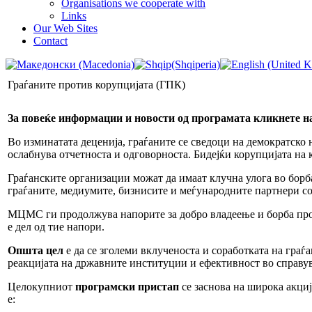
Organisations we cooperate with
Links
Our Web Sites
Contact
Граѓаните против корупцијата (ГПК)
За повеќе информации и новости од програмата кликнете 
Во изминатата деценија, граѓаните се сведоци на демократско 
ослабнува отчетноста и одговорноста. Бидејќи корупцијата на 
Граѓанските организации можат да имаат клучна улога во борб
граѓаните, медиумите, бизнисите и меѓународните партнери со
МЦМС ги продолжува напорите за добро владеење и борба прот
е дел од тие напори.
Општа цел
е да се зголеми вклученоста и соработката на граѓ
реакцијата на државните институции и ефективност во справув
Целокупниот
програмски пристап
се заснова на широка акциј
е: