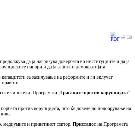
продолжува да ја нагризува довербата во институциите и да ја
корупциските напори и да ја заштити демократијата.
е капацитети за засилување на реформите и ги вклучат
 правото.
сите чинители. Програмата „
Граѓаните против корупцијата
“
 борбата против корупцијата, што ќе доведе до подобрување на
ниво.
во, медиумите и приватниот сектор.
Пристапот
на Програмата