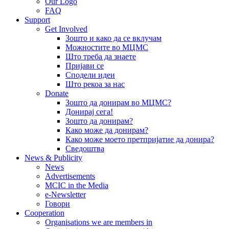
Our Logo
FAQ
Support
Get Involved
Зошто и како да се вклучам
Можностите во МЦМС
Што треба да знаете
Пријави се
Сподели идеи
Што рекоа за нас
Donate
Зошто да донирам во МЦМС?
Донирај сега!
Зошто да донирам?
Како може да донирам?
Како може моето претпријатие да донира?
Сведоштва
News & Publicity
News
Advertisements
MCIC in the Media
e-Newsletter
Говори
Cooperation
Organisations we are members in