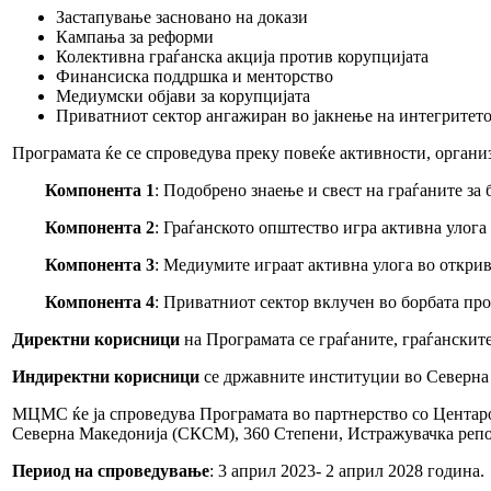
Застапување засновано на докази
Кампања за реформи
Колективна граѓанска акција против корупцијата
Финансиска поддршка и менторство
Медиумски објави за корупцијата
Приватниот сектор ангажиран во јакнење на интегритет
Програмата ќе се спроведува преку повеќе активности, органи
Компонента 1
: Подобрено знаење и свест на граѓаните з
Компонента 2
: Граѓанското општество игра активна улога
Компонента 3
: Медиумите играат активна улога во откри
Компонента 4
: Приватниот сектор вклучен во борбата пр
Директни корисници
на Програмата се граѓаните, граѓанскит
Индиректни корисници
се државните институции во Северна
МЦМС ќе ја спроведува Програмата во партнерство со Центаро
Северна Македонија (СКСМ), 360 Степени, Истражувачка репор
Период на спроведување
: 3 април 2023- 2 април 2028 година.