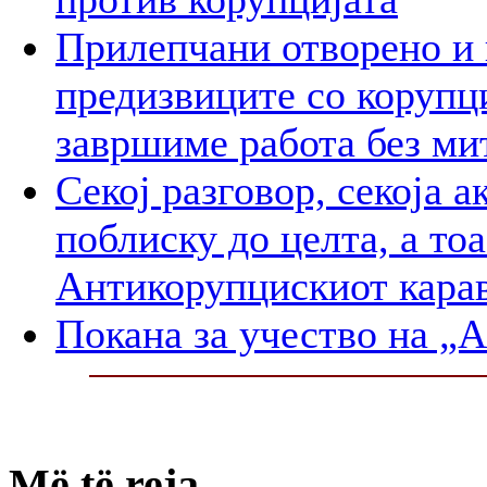
Прилепчани отворенo и 
предизвиците со корупц
завршиме работа без ми
Секој разговор, секоја а
поблиску до целта, а то
Антикорупцискиот карав
Покана за учество на „
Më të reja