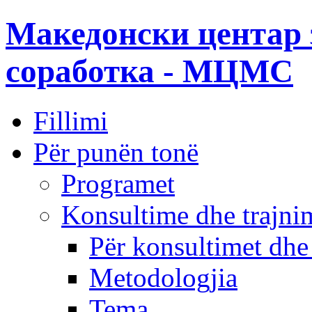
Македонски центар 
соработка - МЦМС
Fillimi
Për punën tonë
Programet
Konsultime dhe trajni
Për konsultimet dhe
Metodologjia
Tema