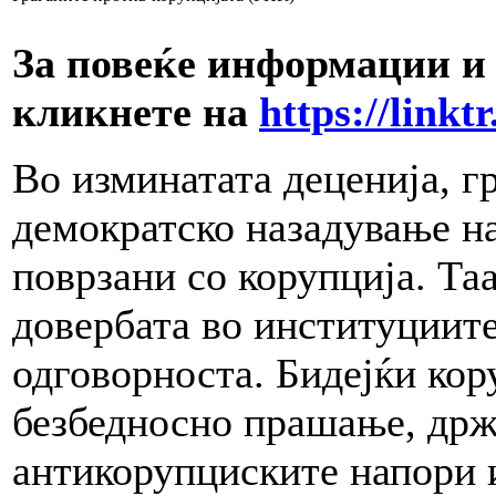
За повеќе информации и 
кликнете на
https://linkt
Во изминатата деценија, г
демократско назадување на
поврзани со корупција. Та
довербата во институциите
одговорноста. Бидејќи кору
безбедносно прашање, држа
антикорупциските напори и