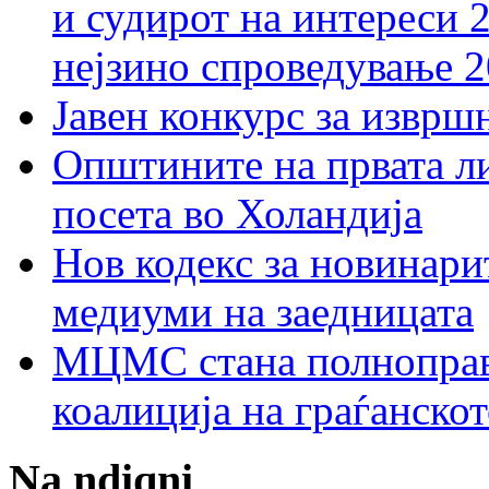
и судирот на интереси 
нејзино спроведување 
Јавен конкурс за изврш
Општините на првата ли
посета во Холандија
Нов кодекс за новинарит
медиуми на заедницата
МЦМС стана полноправн
коалиција на граѓанск
Na ndiqni