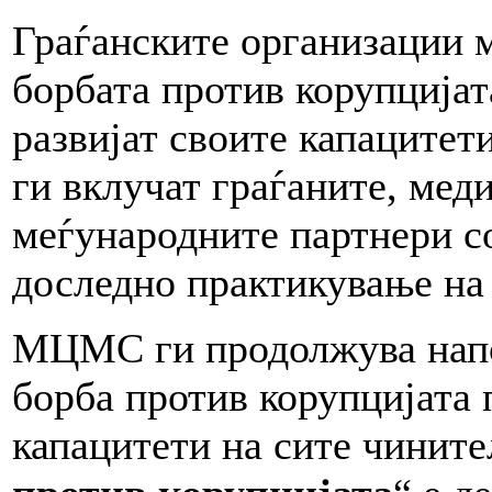
Граѓанските организации м
борбата против корупцијат
развијат своите капацитет
ги вклучат граѓаните, мед
меѓународните партнери со
доследно практикување на 
МЦМС ги продолжува напо
борба против корупцијата 
капацитети на сите чините