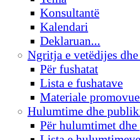
Konsultantë
Kalendari
Deklaruan...
Ngritja e vetëdijes dhe
Për fushatat
Lista e fushatave
Materiale promovue
Hulumtime dhe publi
Për hulumtimet dhe
Lista e hulumtimev