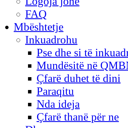
Logoja jonë
FAQ
Mbështetje
Inkuadrohu
Pse dhe si të inkua
Mundësitë në QMB
Çfarë duhet të dini
Paraqitu
Nda ideja
Çfarë thanë për ne