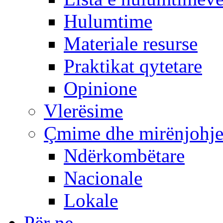
Hulumtime
Materiale resurse
Praktikat qytetare
Opinione
Vlerësime
Çmime dhe mirënjohj
Ndërkombëtare
Nacionale
Lokale
Për ne