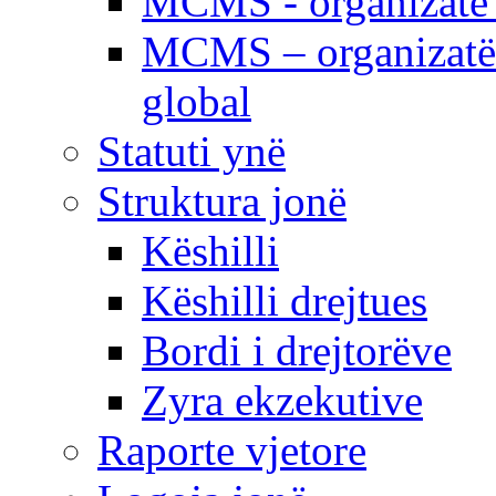
MCMS - organizatë e
MCMS – organizatë 
global
Statuti ynë
Struktura jonë
Këshilli
Këshilli drejtues
Bordi i drejtorëve
Zyra ekzekutive
Raporte vjetore