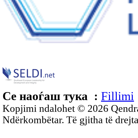
Се наоѓаш тука :
Fillimi
Kopjimi ndalohet © 2026 Qend
Ndërkombëtar. Të gjitha të drejta