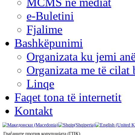
MCMS në mediat
e-Buletini
Fjalime
Bashkëpunimi
Organizata ku jemi anë
Organizata me të cila
Linqe
Faqet tona të internetit
Kontakt
Граѓаните против корупцијата (ГПК)