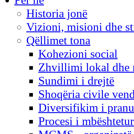
Historia jonë
Vizioni, misioni dhe st
Qëllimet tona
Kohezioni social
Zhvillimi lokal dhe 
Sundimi i drejtë
Shoqëria civile ven
Diversifikim i pranu
Procesi i mbështetur