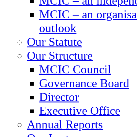
MCIC – an independe
MCIC – an organisat
outlook
Our Statute
Our Structure
MCIC Council
Governance Board
Director
Executive Office
Annual Reports