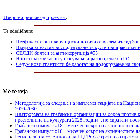
Извршно резиме од проектот
.
Te nderlidhura:
Неефикасни антикорупциски политики во земјите од Зап
Пријава за настан за споделување искуство за практикит
СЕЛДИ билтен за анти-корупција #55
Насоки за ефикасно управување и раководење на ГО
Седум нови грантисти ќе работат на подобрување на сво
Më të reja
Методологија за следење на имплементацијата на Национа
2026-2030
Платформата на граѓански организации за борба против к
престолнина на културата 2028 година“, по скратена пост
Граѓански импулс #18 – месечен осврт на активностите н
Граѓански импулс #18 – месечен осврт на активностите н
Регионалната советничка на ГЦЕРФ се сретна со претс