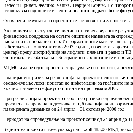
Велес и Прилеп, Желино, Чашка, Теарце и Конче). По изборот 
публикуваа годишните извештаи целното подрачје беше фокуси
Остварени резултати на проектот се: реализирани 8 проекти з
Активностите преку кои се постигнати горенаведените резулта
финансиска поддршка на осумте општини наменета за спрове
настан на национално ниво. Информативните материјали за тр
работењето на општините во 2007 година, извештаи за достигн
центар) преку дистрибуција на лифлети, плакати и радио и ТВ 
општината, изработка на веб-страници на општините и постав
МЦМС имаше одговорност за управување со проектот, а осумт
Планираниот ризик за реализација на проектот непостоењето н
овозможување лесен пристап до информации за граѓаните на зае
вкупно тринаесетте фокус општини на програмата ЛРЗ.
При реализацијата проектот се соочи со ризикот од недоволе
проект т.е. навремена подготовка и публикација на информат
планираната динамика од 24 април – 31 октомври 2008 год.
Периодот на спроведување на проектот беше од 24 април до 11
Буџетот на проектот изнесува вкупно 1.258.483,00 МКД, во к