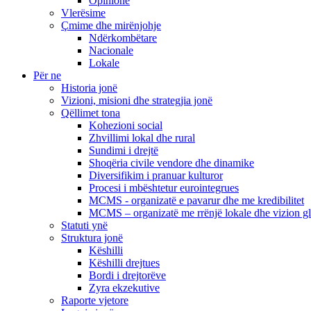
Opinione
Vlerësime
Çmime dhe mirënjohje
Ndërkombëtare
Nacionale
Lokale
Për ne
Historia jonë
Vizioni, misioni dhe strategjia jonë
Qëllimet tona
Kohezioni social
Zhvillimi lokal dhe rural
Sundimi i drejtë
Shoqëria civile vendore dhe dinamike
Diversifikim i pranuar kulturor
Procesi i mbështetur eurointegrues
MCMS - organizatë e pavarur dhe me kredibilitet
MCMS – organizatë me rrënjë lokale dhe vizion g
Statuti ynë
Struktura jonë
Këshilli
Këshilli drejtues
Bordi i drejtorëve
Zyra ekzekutive
Raporte vjetore