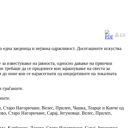
о една заедница и нејзина одржливост. Досегашните искуства
 за известување на јавноста, односно давање на првични
 требаше да се придонесе кон зајакнување на свеста за
 до оние кои се најзасегнати од инцијативите на локалната
 граѓаните.
ните.
, Старо Нагоричане, Велес, Прилеп, Чашка, Теарце и Конче од
о, Старо Нагоричане, Сарај, Јегуновце, Велес, Прилеп,
а, Карбинци, Лозово, Старо Нагоричане, Сарај, Јегуновце,