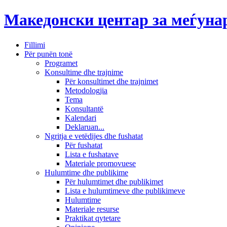
Македонски центар за меѓун
Fillimi
Për punën tonë
Programet
Konsultime dhe trajnime
Për konsultimet dhe trajnimet
Metodologjia
Tema
Konsultantë
Kalendari
Deklaruan...
Ngritja e vetëdijes dhe fushatat
Për fushatat
Lista e fushatave
Materiale promovuese
Hulumtime dhe publikime
Për hulumtimet dhe publikimet
Lista e hulumtimeve dhe publikimeve
Hulumtime
Materiale resurse
Praktikat qytetare