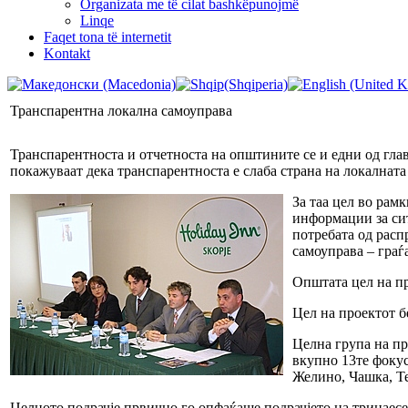
Organizata me të cilat bashkëpunojmë
Linqe
Faqet tona të internetit
Kontakt
Транспарентна локална самоуправа
Транспарентноста и отчетноста на општините се и едни од гла
покажуваат дека транспарентноста е слаба страна на локалната
За таа цел во рам
информации за сит
потребата од расп
самоуправа – граѓ
Општата цел на пр
Цел на проектот 
Целна група на пр
вкупно 13те фокус
Желино, Чашка, Те
Целното подрачје првично го опфаќаше подрачјето на тринаес