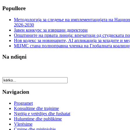
Popullore
Методологија за следење на имплементацијата на Национа
2026-2030
Јавен конкурс за извршни директори
Општините на првата линија: впечатоци од студиската по
Нов кодекс за новинарите, AI апликација за младите и м
МЦМС стана полноправна членка на Глобалната коалици
Na ndiqni
Navigacion
Programet
Konsultime dhe trajnime
Ngritja e vetëdijes dhe fushatat
Hulumtime dhe publikime
Vlerësime
Çmime dhe mirënjohje