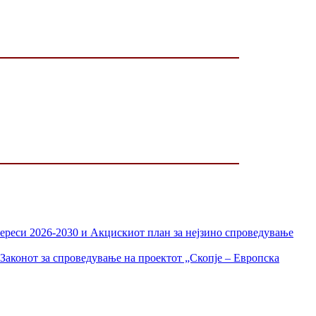
тереси 2026-2030 и Акцискиот план за нејзино спроведување
Законот за спроведување на проектот „Скопје – Европска