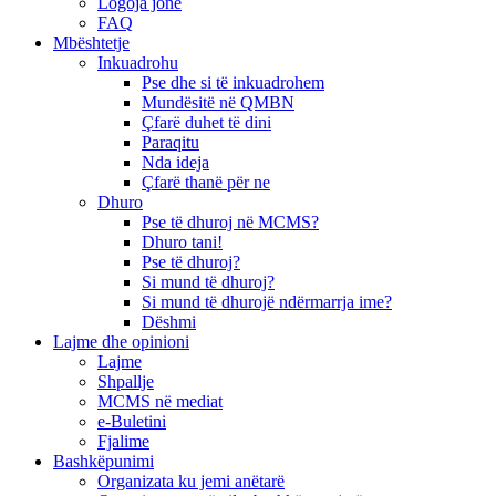
Logoja jonë
FAQ
Mbështetje
Inkuadrohu
Pse dhe si të inkuadrohem
Mundësitë në QMBN
Çfarë duhet të dini
Paraqitu
Nda ideja
Çfarë thanë për ne
Dhuro
Pse të dhuroj në MCMS?
Dhuro tani!
Pse të dhuroj?
Si mund të dhuroj?
Si mund të dhurojë ndërmarrja ime?
Dëshmi
Lajme dhe opinioni
Lajme
Shpallje
MCMS në mediat
e-Buletini
Fjalime
Bashkëpunimi
Organizata ku jemi anëtarë