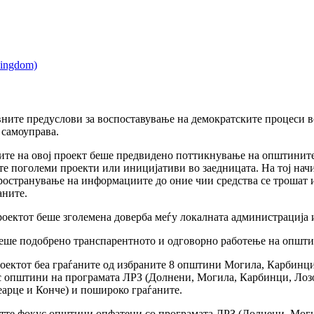
вните предуслови за воспоставување на демократските процеси в
 самоуправа.
ките на овој проект беше предвидено поттикнување на општините
е поголеми проекти или иницијативи во заедницата. На тој начин
ространување на информациите до оние чии средства се трошат и
аните.
оектот беше зголемена доверба меѓу локалната администрација и
беше подобрено транспарентното и одговорно работење на општи
оектот беа граѓаните од избраните 8 општини Могила, Карбинци
 општини на програмата ЛРЗ (Долнени, Могила, Карбинци, Лозов
арце и Конче) и пошироко граѓаните.
етте фокус општини опфатени со програмата ЛРЗ (Долнени, Могил