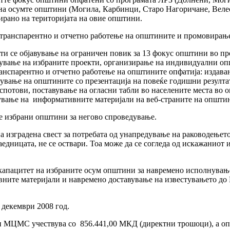
на осумте општини (Могила, Карбинци, Старо Нагоричане, Велес
рано на територијата на овие општини.
а транспарентно и отчетно работење на општините и промовирањ
ти се објавување на ограничен повик за 13 фокус општини во пр
дување на избраните проекти, организирање на индивидуални 
анспарентно и отчетно работење на општините опфатија: издав
ување на општините со презентација на повеќе годишни резулта
спотови, поставување на огласни табли во населените места во 
ување на информативните материјали на веб-страните на општи
е избрани општини за негово спроведување.
а изградена свест за потребата од унапредување на раководење
дницата, не се оствари. Тоа може да се согледа од искажаниот и
н капацитет на избраните осум општини за навремено исполнув
ивните материјали и навремено доставување на известувањето до
 декември 2008 год.
ои МЦМС учествува со 856.441,00 МКД (директни трошоци), а оп