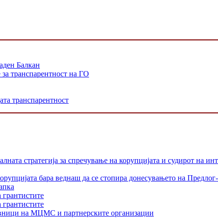
аден Балкан
е за транспарентност на ГО
јата транспарентност
лната стратегија за спречување на корупцијата и судирот на ин
орупцијата бара веднаш да се стопира донесувањето на Предлог-
апка
а грантистите
а грантистите
тавници на МЦМС и партнерските организации