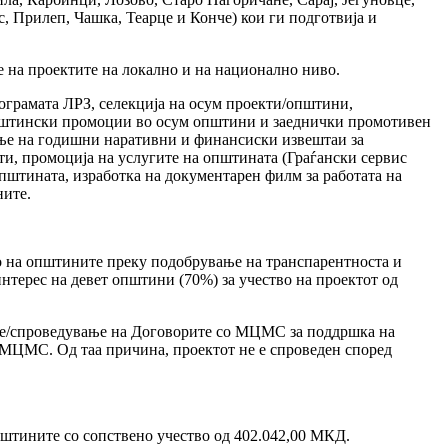
, Прилеп, Чашка, Теарце и Конче) кои ги подготвија и
е на проектите на локално и на национално ниво.
ограмата ЛРЗ, селекција на осум проекти/општини,
општински промоции во осум општини и заеднички промотивен
ање на годишни наративни и финансиски извештаи за
ти, промоција на услугите на општината (Граѓански сервис
општината, изработка на документарен филм за работата на
ните.
то на општините преку подобрување на транспарентноста и
нтерес на девет општини (70%) за учество на проектот од
ање/спроведување на Договорите со МЦМС за поддршка на
 МЦМС. Од таа причина, проектот не е спроведен според
штините со сопствено учество од 402.042,00 МКД.