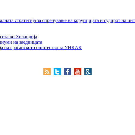
лната стратегија за спречување на корупцијата и судирот на ин
сета во Холандија
едиуми на заедницата
ја на граѓанското општество за УНКАК