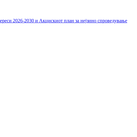
тереси 2026-2030 и Акцискиот план за нејзино спроведување