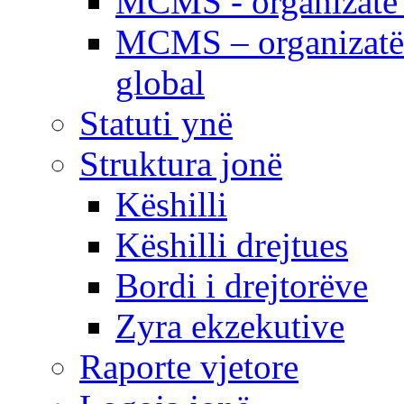
MCMS - organizatë e
MCMS – organizatë 
global
Statuti ynë
Struktura jonë
Këshilli
Këshilli drejtues
Bordi i drejtorëve
Zyra ekzekutive
Raporte vjetore