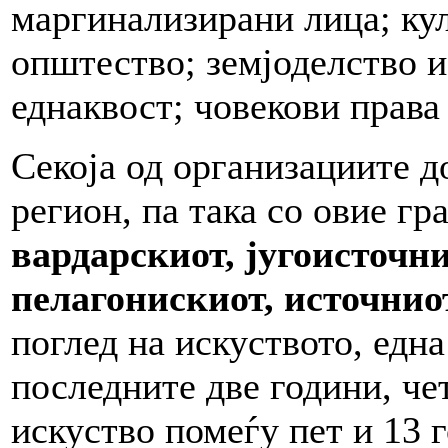
маргинализирани лица; ку
општество; земјоделство и
еднаквост; човекови прав
Секоја од организациите д
регион, па така со овие г
вардарскиот, југоисточн
пелагонискиот, источниот
поглед на искуството, една
последните две години, че
искуство помеѓу пет и 13 г