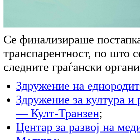
Се финализираше постапкат
транспарентност, по што с
следните граѓански орган
Здружение на еднороди
Здружение за култура и 
— Култ-Транзен
;
Центар за развој на ме