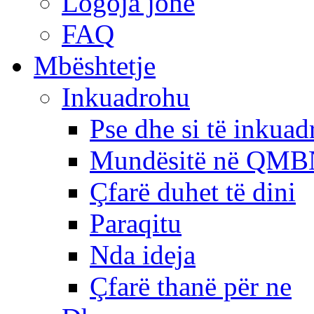
Logoja jonë
FAQ
Mbështetje
Inkuadrohu
Pse dhe si të inkua
Mundësitë në QMB
Çfarë duhet të dini
Paraqitu
Nda ideja
Çfarë thanë për ne