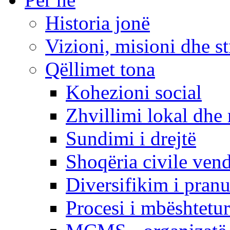
Historia jonë
Vizioni, misioni dhe st
Qëllimet tona
Kohezioni social
Zhvillimi lokal dhe 
Sundimi i drejtë
Shoqëria civile ven
Diversifikim i pranu
Procesi i mbështetur