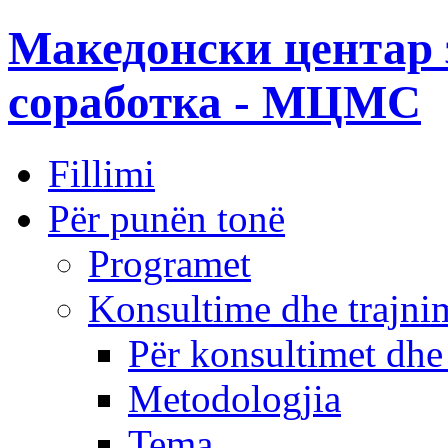
Македонски центар 
соработка - МЦМС
Fillimi
Për punën tonë
Programet
Konsultime dhe trajni
Për konsultimet dhe
Metodologjia
Tema