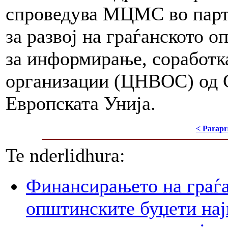
спроведува МЦМС во парт
за развој на граѓанското 
за информирање, соработка
организации (ЦНВОС) од С
Европската Унијa.
< Parapr
Te nderlidhura:
Финансирањето на граѓа
општинските буџети на