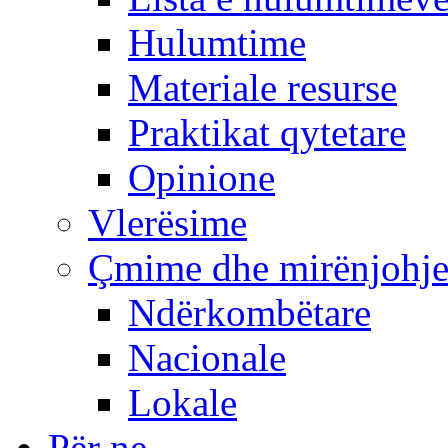
Hulumtime
Materiale resurse
Praktikat qytetare
Opinione
Vlerësime
Çmime dhe mirënjohj
Ndërkombëtare
Nacionale
Lokale
Për ne