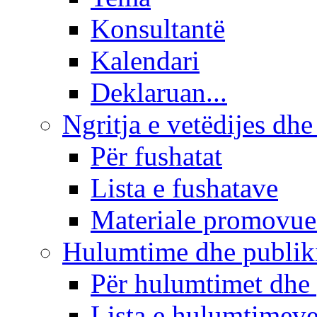
Konsultantë
Kalendari
Deklaruan...
Ngritja e vetëdijes dhe
Për fushatat
Lista e fushatave
Materiale promovue
Hulumtime dhe publi
Për hulumtimet dhe
Lista e hulumtimev