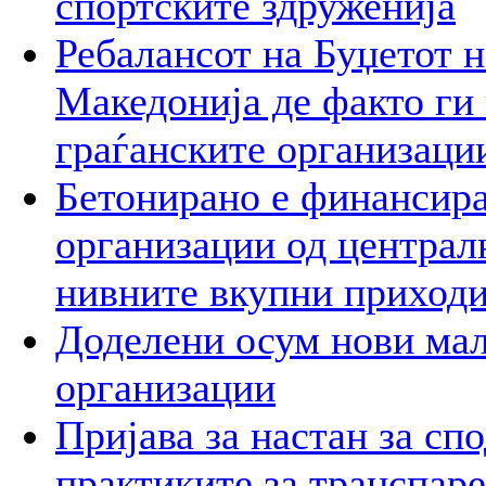
спортските здруженија
Ребалансот на Буџетот 
Македонија де факто ги 
граѓанските организаци
Бетонирано е финансира
организации од централ
нивните вкупни приход
Доделени осум нови мал
организации
Пријава за настан за сп
практиките за транспар