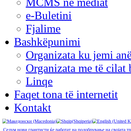
MCMS në mediat
e-Buletini
Fjalime
Bashkëpunimi
Organizata ku jemi anë
Organizata me të cila
Linqe
Faqet tona të internetit
Kontakt
Седум нови грантисти ќе работат на подобрување на својата т