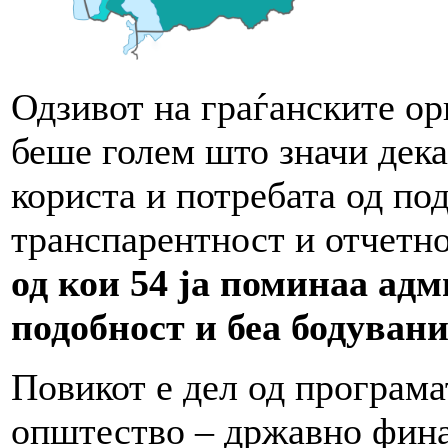
Одзивот на граѓанските ор
беше голем што значи дека
користа и потребата од по
транспарентност и отчетн
од кои 54 ја поминаа ад
подобност и беа бодувани
Повикот е дел од програм
општество – државно фина