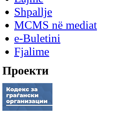
Shpallje
MCMS në mediat
e-Buletini
Fjalime
Проекти