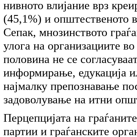
нивното влијание врз креи
(45,1%) и општественото в
Сепак, мнозинството граѓа
улога на организациите во
половина не се согласуваа
информирање, едукација и
најмалку препознавање по
задоволување на итни опш
Перцепцијата на граѓаните
партии и граѓанските орг