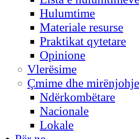
Hulumtime
Materiale resurse
Praktikat qytetare
Opinione
Vlerësime
Çmime dhe mirënjohj
Ndërkombëtare
Nacionale
Lokale
Për ne