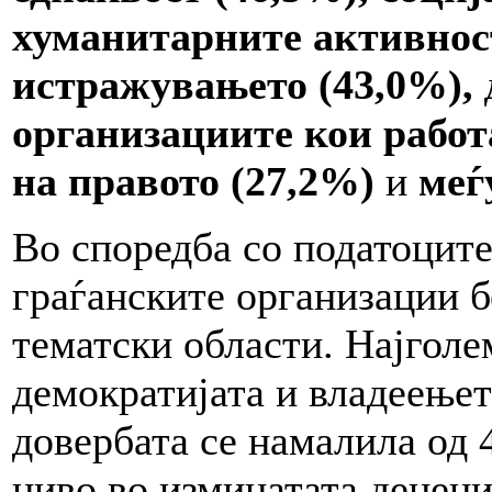
хуманитарните активнос
истражувањето (43,0%),
организациите кои работ
на правото (27,2%)
и
меѓу
Во споредба со податоците
граѓанските организации 
тематски области. Најголе
демократијата и владеењет
довербата се намалила од 
ниво во изминатата децени