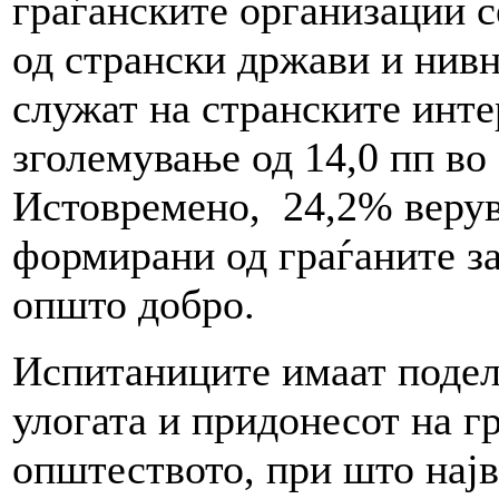
граѓанските организации 
од странски држави и нив
служат на странските инте
зголемување од 14,0 пп во
Истовремено, 24,2% верув
формирани од граѓаните за
општо добро.
Испитаниците имаат подел
улогата и придонесот на г
општеството, при што најв