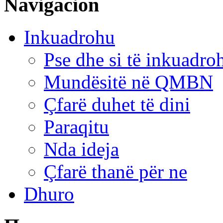
Navigacion
Inkuadrohu
Pse dhe si të inkuadr
Mundësitë në QMBN
Çfarë duhet të dini
Paraqitu
Nda ideja
Çfarë thanë për ne
Dhuro