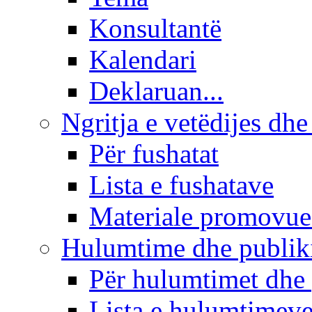
Konsultantë
Kalendari
Deklaruan...
Ngritja e vetëdijes dhe
Për fushatat
Lista e fushatave
Materiale promovue
Hulumtime dhe publi
Për hulumtimet dhe
Lista e hulumtimev