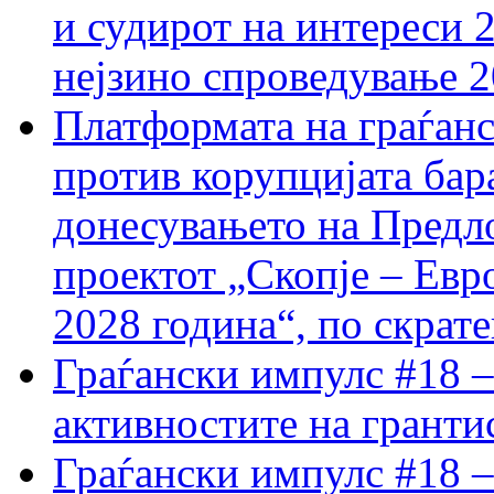
и судирот на интереси 
нејзино спроведување 
Платформата на граѓанс
против корупцијата бар
донесувањето на Предло
проектот „Скопје – Евр
2028 година“, по скрат
Граѓански импулс #18 –
активностите на гранти
Граѓански импулс #18 –