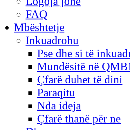
Logoja jonë
FAQ
Mbështetje
Inkuadrohu
Pse dhe si të inkua
Mundësitë në QMB
Çfarë duhet të dini
Paraqitu
Nda ideja
Çfarë thanë për ne