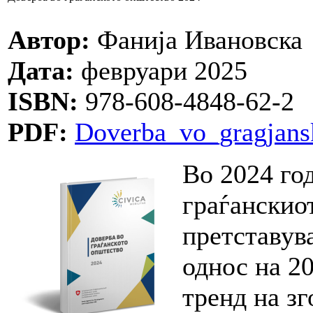
Автор:
Фанија Ивановска
Дата:
февруари 2025
ISBN:
978-608-4848-62-2
PDF:
Doverba_vo_gragjans
Во 2024 год
граѓанскио
претставув
однос на 2
тренд на з