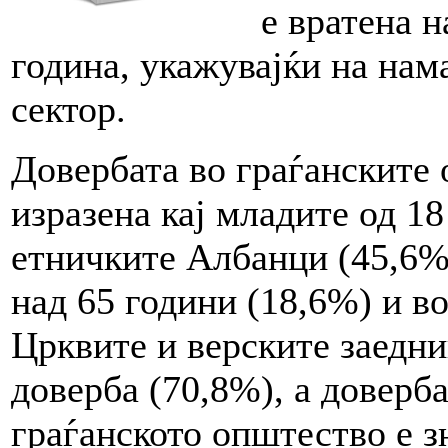
е вратена н
година, укажувајќи на нам
сектор.
Довербата во граѓанските 
изразена кај младите од 18
етничките Албанци (45,6%)
над 65 години (18,6%) и в
Црквите и верските заедни
доверба (70,8%), а доверб
граѓанското општество е з