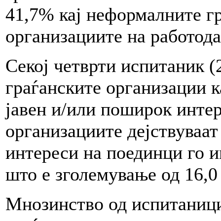
41,7% кај неформалните гр
организациите на работода
Секој четврти испитаник (
граѓанските организации к
јавен и/или поширок интер
организациите дејствуваат
интереси на поединци го и
што е зголемување од 16,0
Мнозинство од испитаници