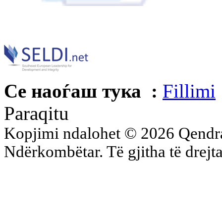
Се наоѓаш тука :
Fillimi
Paraqitu
Kopjimi ndalohet © 2026 Qend
Ndërkombëtar. Të gjitha të drejta