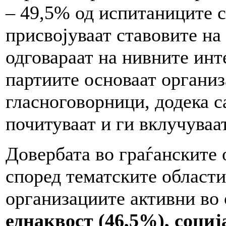
– 49,5% од испитаниците с
присвојуваат ставовите на
одговараат на нивните инт
партиите основаат организ
гласноговорници, додека с
почитуваат и ги вклучуваа
Довербата во граѓанските 
според тематските области 
организациите активни во
еднаквост (46,5%)
, соци