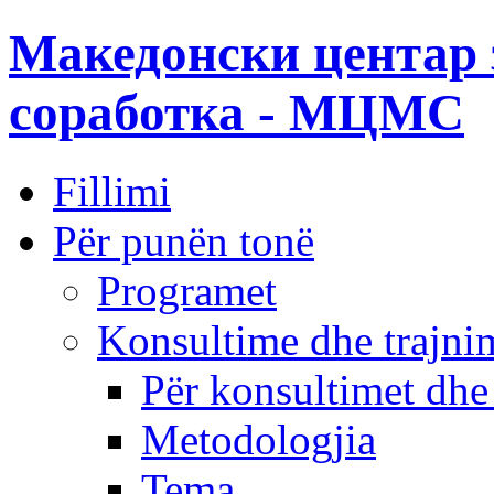
Македонски центар 
соработка - МЦМС
Fillimi
Për punën tonë
Programet
Konsultime dhe trajni
Për konsultimet dhe
Metodologjia
Tema