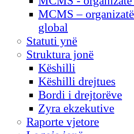
MCMS - organizatë e
MCMS – organizatë 
global
Statuti ynë
Struktura jonë
Këshilli
Këshilli drejtues
Bordi i drejtorëve
Zyra ekzekutive
Raporte vjetore