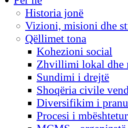
Historia jonë
Vizioni, misioni dhe st
Qëllimet tona
Kohezioni social
Zhvillimi lokal dhe 
Sundimi i drejtë
Shoqëria civile ven
Diversifikim i pranu
Procesi i mbështetur