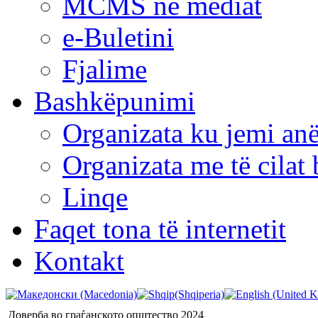
MCMS në mediat
e-Buletini
Fjalime
Bashkëpunimi
Organizata ku jemi anë
Organizata me të cila
Linqe
Faqet tona të internetit
Kontakt
Доверба во граѓанското општество 2024