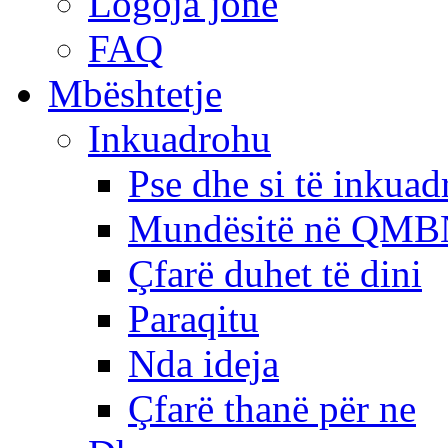
Logoja jonë
FAQ
Mbështetje
Inkuadrohu
Pse dhe si të inkua
Mundësitë në QMB
Çfarë duhet të dini
Paraqitu
Nda ideja
Çfarë thanë për ne