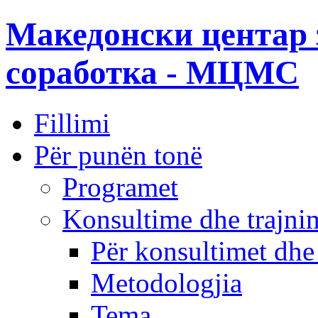
Македонски центар 
соработка - МЦМС
Fillimi
Për punën tonë
Programet
Konsultime dhe trajni
Për konsultimet dhe
Metodologjia
Tema