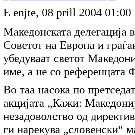
E enjte, 08 prill 2004 01:00
Македонската делегација 
Советот на Европа и граѓа
убедуваат светот Македониј
име, а не со референцата
Во таа насока по претседа
акцијата „Кажи: Македониј
незадоволство од директив
ги нарекува „словенски“ м