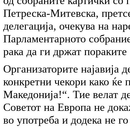
од собраните картички со 
Петреска-Митевска, претс
делегација, очекува на нар
Парламентарното собрание
рака да ги држат пораките
Организаторите најавија д
конкретни чекори како ќе 
Македонија!“. Тие велат д
Советот на Европа не дока
во употреба и додека не г