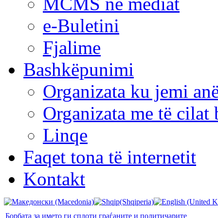
MCMS në mediat
e-Buletini
Fjalime
Bashkëpunimi
Organizata ku jemi anë
Organizata me të cila
Linqe
Faqet tona të internetit
Kontakt
Борбата за името ги сплоти граѓаните и политичарите