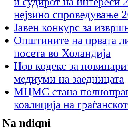
и судирот на интереси 
нејзино спроведување 
Јавен конкурс за изврш
Општините на првата ли
посета во Холандија
Нов кодекс за новинарит
медиуми на заедницата
МЦМС стана полноправн
коалиција на граѓанск
Na ndiqni