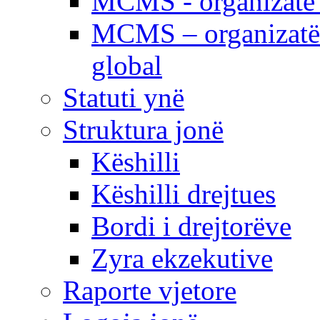
MCMS - organizatë e
MCMS – organizatë 
global
Statuti ynë
Struktura jonë
Këshilli
Këshilli drejtues
Bordi i drejtorëve
Zyra ekzekutive
Raporte vjetore