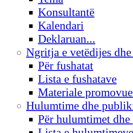
Konsultantë
Kalendari
Deklaruan...
Ngritja e vetëdijes dhe
Për fushatat
Lista e fushatave
Materiale promovue
Hulumtime dhe publi
Për hulumtimet dhe
Lista e hulumtimev