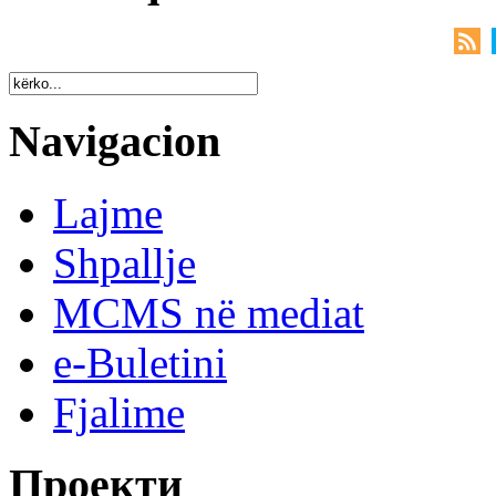
Navigacion
Lajme
Shpallje
MCMS në mediat
e-Buletini
Fjalime
Проекти