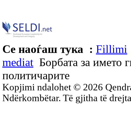
Се наоѓаш тука :
Fillimi
mediat
Борбата за името г
политичарите
Kopjimi ndalohet © 2026 Qend
Ndërkombëtar. Të gjitha të drejta