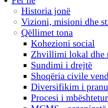
Historia jonë
Vizioni, misioni dhe st
Qëllimet tona
Kohezioni social
Zhvillimi lokal dhe 
Sundimi i drejtë
Shoqëria civile ven
Diversifikim i pranu
Procesi i mbështetur