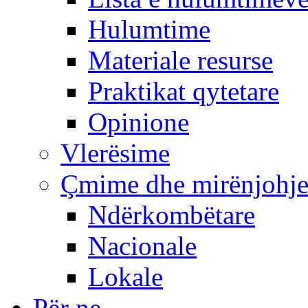
Hulumtime
Materiale resurse
Praktikat qytetare
Opinione
Vlerësime
Çmime dhe mirënjohj
Ndërkombëtare
Nacionale
Lokale
Për ne