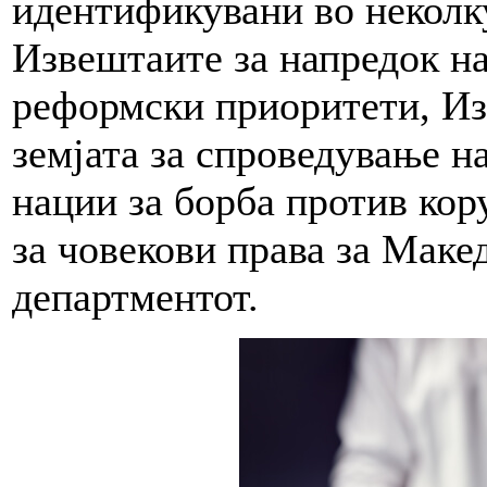
идентификувани во неколк
Извештаите за напредок на
реформски приоритети, Изв
земјата за спроведување н
нации за борба против ко
за човекови права за Макед
департментот.