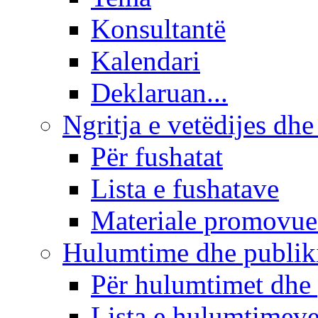
Konsultantë
Kalendari
Deklaruan...
Ngritja e vetëdijes dhe
Për fushatat
Lista e fushatave
Materiale promovue
Hulumtime dhe publi
Për hulumtimet dhe
Lista e hulumtimev