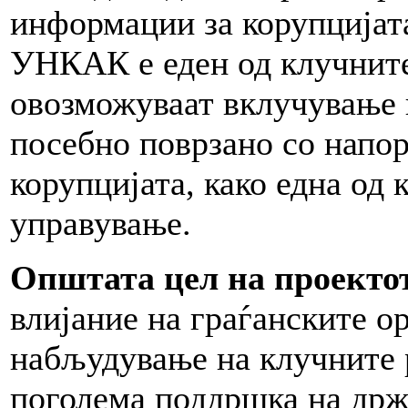
информации за корупцијата
УНКАК е еден од клучните
овозможуваат вклучување 
посебно поврзано со напор
корупцијата, како една од
управување.
Општата цел на проекто
влијание на граѓанските о
набљудување на клучните 
поголема поддршка на држ