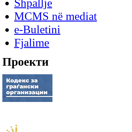
Shpallje
MCMS në mediat
e-Buletini
Fjalime
Проекти