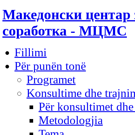
Македонски центар 
соработка - МЦМС
Fillimi
Për punën tonë
Programet
Konsultime dhe trajni
Për konsultimet dhe
Metodologjia
Tema