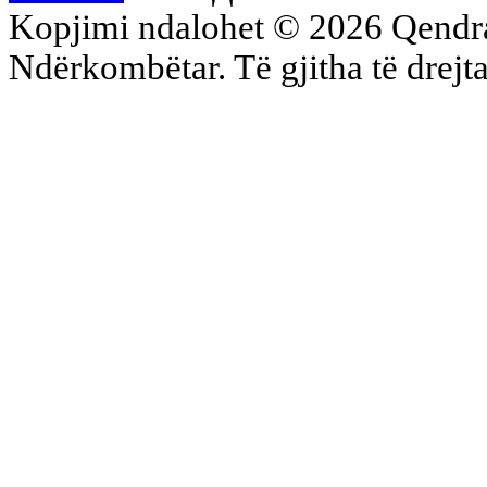
Kopjimi ndalohet © 2026 Qend
Ndërkombëtar. Të gjitha të drejta