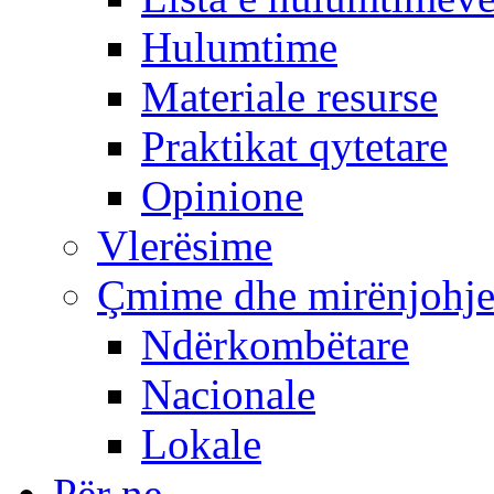
Hulumtime
Materiale resurse
Praktikat qytetare
Opinione
Vlerësime
Çmime dhe mirënjohj
Ndërkombëtare
Nacionale
Lokale
Për ne