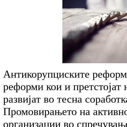
Антикорупциските реформи
реформи кои и претстојат н
развијат во тесна соработк
Промовирањето на активно
организации во спречувањ