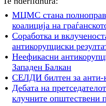
Te nderlidhura:
МЦМС стана полноправн
коалиција на граѓанско
Соработка и вклученост
антикорупциски резулта
Неефикасни антикорупци
Западен Балкан
СЕЛДИ билтен за анти-
Дебата на претседателот
клучните општествени 