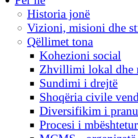
Historia jonë
Vizioni, misioni dhe st
Qëllimet tona
Kohezioni social
Zhvillimi lokal dhe 
Sundimi i drejtë
Shoqëria civile ven
Diversifikim i pranu
Procesi i mbështetur