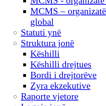
MCMS - organizatë e
MCMS – organizatë 
global
Statuti ynë
Struktura jonë
Këshilli
Këshilli drejtues
Bordi i drejtorëve
Zyra ekzekutive
Raporte vjetore