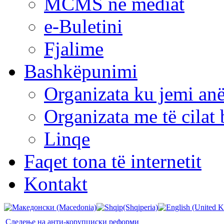
MCMS në mediat
e-Buletini
Fjalime
Bashkëpunimi
Organizata ku jemi anë
Organizata me të cila
Linqe
Faqet tona të internetit
Kontakt
Следење на анти-корупциски реформи