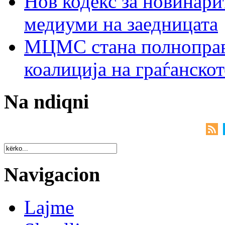
Нов кодекс за новинарит
медиуми на заедницата
МЦМС стана полноправн
коалиција на граѓанск
Na ndiqni
Navigacion
Lajme