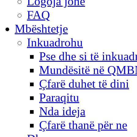
Logoja jonë
FAQ
Mbështetje
Inkuadrohu
Pse dhe si të inkua
Mundësitë në QMB
Çfarë duhet të dini
Paraqitu
Nda ideja
Çfarë thanë për ne