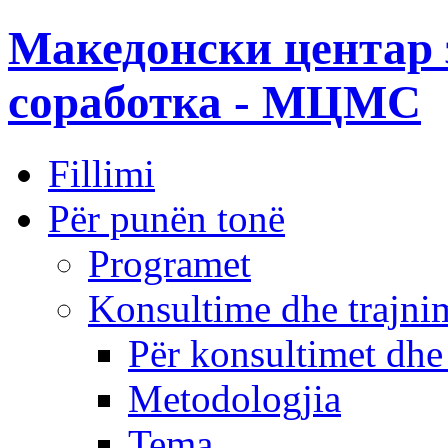
Македонски центар 
соработка - МЦМС
Fillimi
Për punën tonë
Programet
Konsultime dhe trajni
Për konsultimet dhe
Metodologjia
Tema