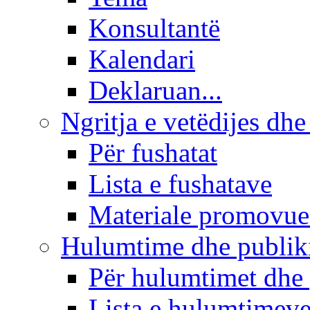
Konsultantë
Kalendari
Deklaruan...
Ngritja e vetëdijes dhe
Për fushatat
Lista e fushatave
Materiale promovue
Hulumtime dhe publi
Për hulumtimet dhe
Lista e hulumtimev