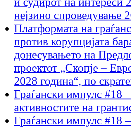
и судирот на интереси 
нејзино спроведување 
Платформата на граѓанс
против корупцијата бар
донесувањето на Предло
проектот „Скопје – Евр
2028 година“, по скрат
Граѓански импулс #18 –
активностите на гранти
Граѓански импулс #18 –