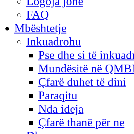
Logoja jonë
FAQ
Mbështetje
Inkuadrohu
Pse dhe si të inkua
Mundësitë në QMB
Çfarë duhet të dini
Paraqitu
Nda ideja
Çfarë thanë për ne