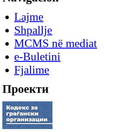
Lajme
Shpallje
MCMS në mediat
e-Buletini
Fjalime
Проекти