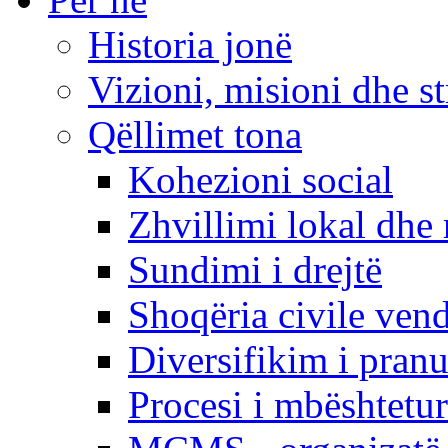
Historia jonë
Vizioni, misioni dhe st
Qëllimet tona
Kohezioni social
Zhvillimi lokal dhe 
Sundimi i drejtë
Shoqëria civile ven
Diversifikim i pranu
Procesi i mbështetur