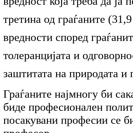
вредност која треба да ја 
третина од граѓаните (31,
вредности според граѓанит
толеранцијата и одговорно
заштитата на природата и 
Граѓаните најмногу би сак
биде професионален полити
посакувани професии се б
професор.