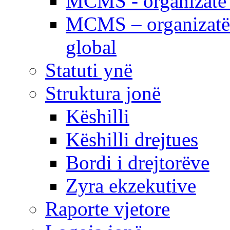
MCMS - organizatë e
MCMS – organizatë 
global
Statuti ynë
Struktura jonë
Këshilli
Këshilli drejtues
Bordi i drejtorëve
Zyra ekzekutive
Raporte vjetore