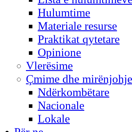
Hulumtime
Materiale resurse
Praktikat qytetare
Opinione
Vlerësime
Çmime dhe mirënjohj
Ndërkombëtare
Nacionale
Lokale
Për ne