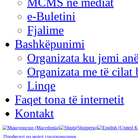
MCMS në mediat
e-Buletini
Fjalime
Bashkëpunimi
Organizata ku jemi anë
Organizata me të cila
Linqe
Faqet tona të internetit
Kontakt
Профилот на мојот градоначалник