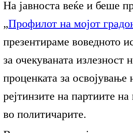
На јавноста веќе и беше 
„
Профилот на мојот градо
презентираме воведното и
за очекуваната излезност н
проценката за освојување 
рејтинзите на партиите на
во политичарите.