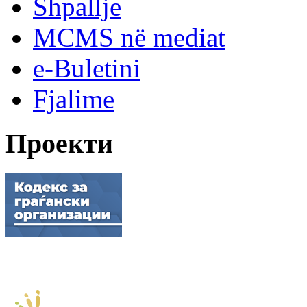
Shpallje
MCMS në mediat
e-Buletini
Fjalime
Проекти