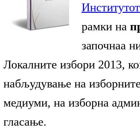
Институтот
рамки на
п
започнаа ни
Локалните избори 2013, к
набљудување на изборните
медиуми, на изборна админ
гласање.