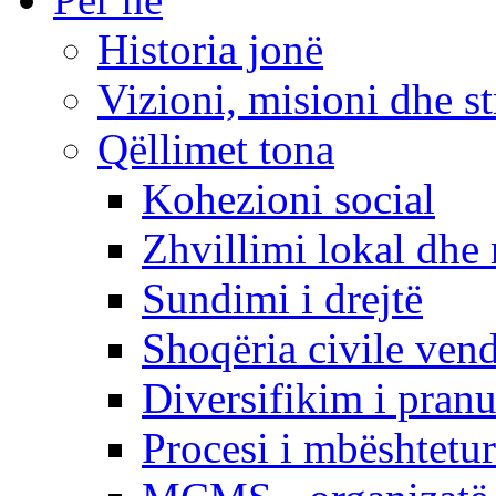
Historia jonë
Vizioni, misioni dhe st
Qëllimet tona
Kohezioni social
Zhvillimi lokal dhe 
Sundimi i drejtë
Shoqëria civile ven
Diversifikim i pranu
Procesi i mbështetur