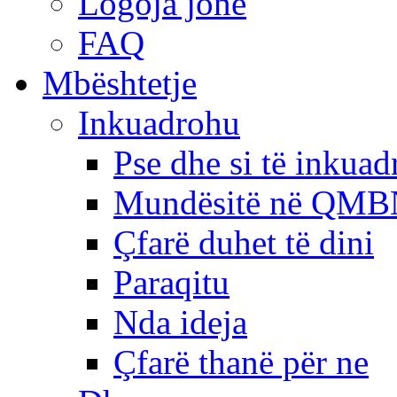
Logoja jonë
FAQ
Mbështetje
Inkuadrohu
Pse dhe si të inkua
Mundësitë në QMB
Çfarë duhet të dini
Paraqitu
Nda ideja
Çfarë thanë për ne