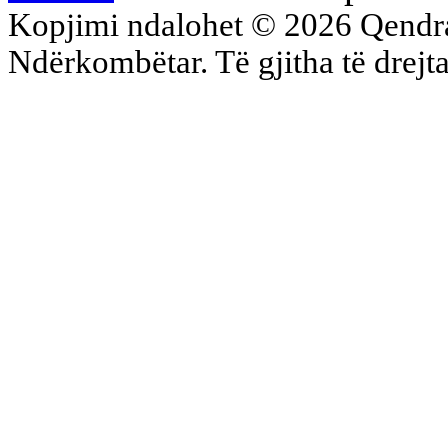
Kopjimi ndalohet © 2026 Qend
Ndërkombëtar. Të gjitha të drejta