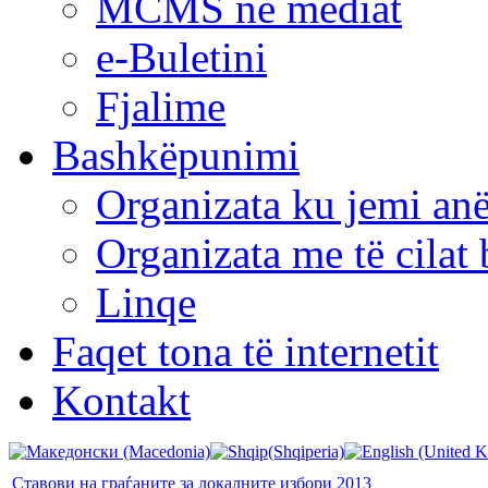
MCMS në mediat
e-Buletini
Fjalime
Bashkëpunimi
Organizata ku jemi anë
Organizata me të cila
Linqe
Faqet tona të internetit
Kontakt
Ставови на граѓаните за локалните избори 2013