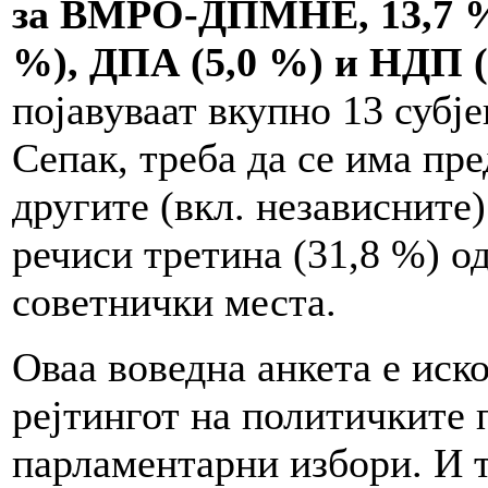
за ВМРО-ДПМНЕ, 13,7 % 
%), ДПА (5,0 %) и НДП (
појавуваат вкупно 13 субје
Сепак, треба да се има пр
другите (вкл. независните
речиси третина (31,8 %) од
советнички места.
Оваа воведна анкета е иск
рејтингот на политичките 
парламентарни избори. И т