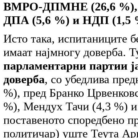
ВМРО-ДПМНЕ (26,6 %), 
ДПА (5,6 %) и НДП (1,5 
Исто така, испитаниците б
имаат најмногу доверба. Т
парламентарни партии ја
доверба
, со убедлива пред
%), пред Бранко Црвенковс
%), Мендух Тачи (4,3 %) и
поставеното споредбено п
политичар) уште Теута Ар