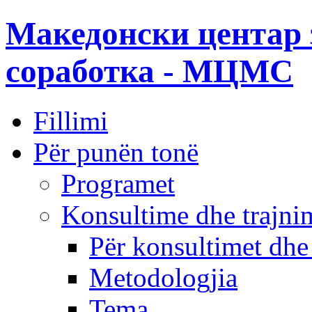
Македонски центар 
соработка - МЦМС
Fillimi
Për punën tonë
Programet
Konsultime dhe trajni
Për konsultimet dhe
Metodologjia
Tema