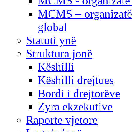
MCMS - organizatë e
MCMS – organizatë 
global
Statuti ynë
Struktura jonë
Këshilli
Këshilli drejtues
Bordi i drejtorëve
Zyra ekzekutive
Raporte vjetore