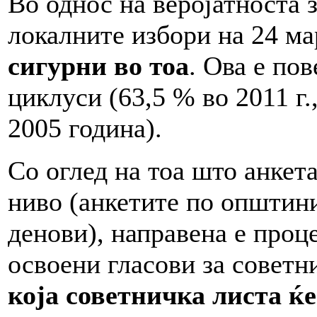
Во однос на веројатноста 
локалните избори на 24 ма
сигурни во тоа
. Ова е по
циклуси (63,5 % во 2011 г.,
2005 година).
Со оглед на тоа што анкет
ниво (анкетите по општини
денови), направена е проц
освоени гласови за совет
која советничка листа ќе