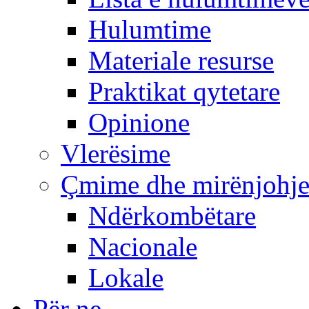
Hulumtime
Materiale resurse
Praktikat qytetare
Opinione
Vlerësime
Çmime dhe mirënjohj
Ndërkombëtare
Nacionale
Lokale
Për ne