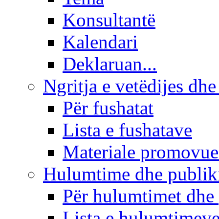
Konsultantë
Kalendari
Deklaruan...
Ngritja e vetëdijes dhe
Për fushatat
Lista e fushatave
Materiale promovue
Hulumtime dhe publi
Për hulumtimet dhe
Lista e hulumtimev