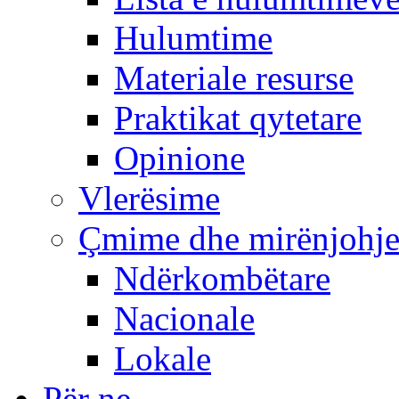
Hulumtime
Materiale resurse
Praktikat qytetare
Opinione
Vlerësime
Çmime dhe mirënjohj
Ndërkombëtare
Nacionale
Lokale
Për ne