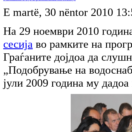
E martë, 30 nëntor 2010 13
На 29 ноември 2010 годин
сесија
во рамките на прог
Граѓаните дојдоа да слушн
„Подобрување на водоснаб
јули 2009 година му дадоа