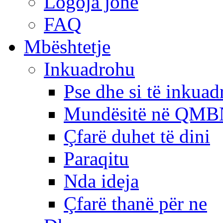
Logoja jonë
FAQ
Mbështetje
Inkuadrohu
Pse dhe si të inkua
Mundësitë në QMB
Çfarë duhet të dini
Paraqitu
Nda ideja
Çfarë thanë për ne