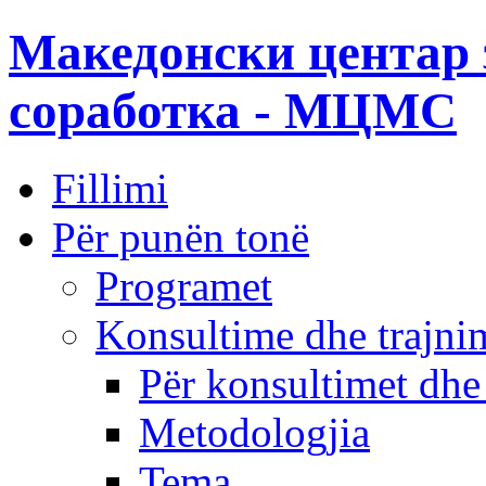
Македонски центар 
соработка - МЦМС
Fillimi
Për punën tonë
Programet
Konsultime dhe trajni
Për konsultimet dhe
Metodologjia
Tema