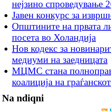
нејзино спроведување 
Јавен конкурс за изврш
Општините на првата ли
посета во Холандија
Нов кодекс за новинарит
медиуми на заедницата
МЦМС стана полноправн
коалиција на граѓанск
Na ndiqni