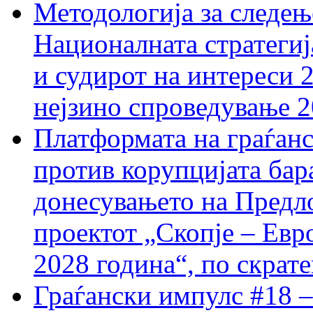
Методологија за следењ
Националната стратегиј
и судирот на интереси 
нејзино спроведување 
Платформата на граѓанс
против корупцијата бар
донесувањето на Предло
проектот „Скопје – Евр
2028 година“, по скрат
Граѓански импулс #18 –