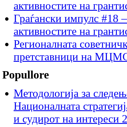
активностите на гранти
Граѓански импулс #18 –
активностите на гранти
Регионалната советничк
претставници на МЦМС 
Popullore
Методологија за следењ
Националната стратегиј
и судирот на интереси 