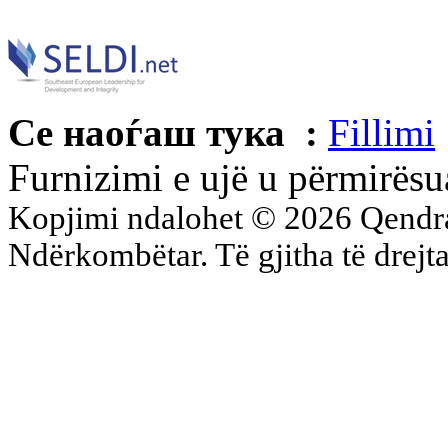
Се наоѓаш тука :
Fillimi
Furnizimi e ujë u përmirësu
Kopjimi ndalohet © 2026 Qend
Ndërkombëtar. Të gjitha të drejta