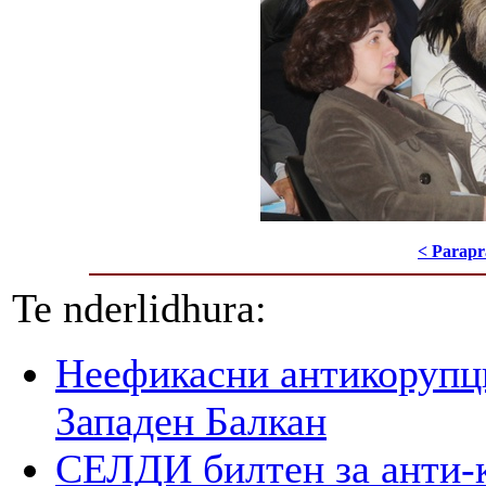
< Parapr
Te nderlidhura:
Неефикасни антикорупци
Западен Балкан
СЕЛДИ билтен за анти-