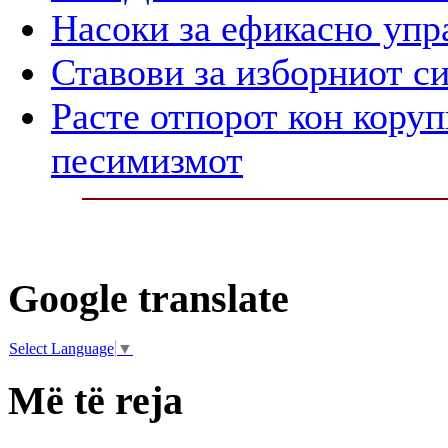
Насоки за ефикасно упр
Ставови за изборниот с
Расте отпорот кон корупц
песимизмот
Google translate
Select Language
▼
Më të reja