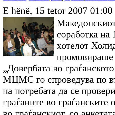
E hënë, 15 tetor 2007 01:00
Македонскиот
соработка на 
хотелот Холид
промовираше 
„Довербата во граѓанскот
МЦМС го спроведува по вто
на потребата да се провери
граѓаните во граѓанските 
во граѓанскиот, со анкетат