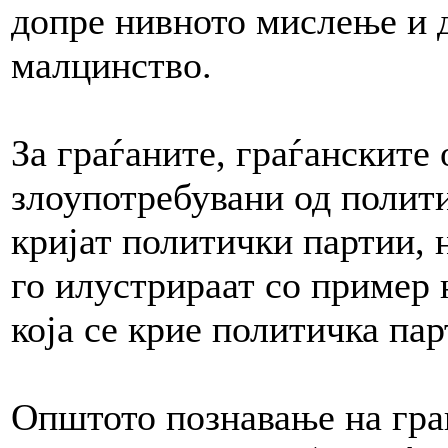
допре нивното мислење и д
малцинство.
За граѓаните, граѓанските
злоупотребувани од полити
кријат политички партии, 
го илустрираат со пример 
која се крие политичка пар
Општото познавање на гра