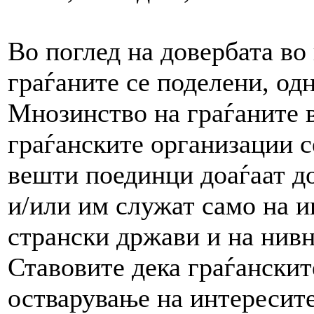
Во поглед на довербата во
граѓаните се поделени, од
Мнозинство на граѓаните в
граѓанските организации 
вешти поединци доаѓаат до
и/или им служат само на и
странски држави и на нив
Ставовите дека граѓанскит
остварување на интересите