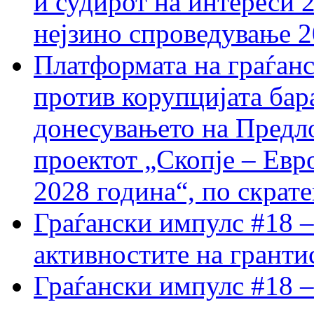
и судирот на интереси 
нејзино спроведување 
Платформата на граѓанс
против корупцијата бар
донесувањето на Предло
проектот „Скопје – Евр
2028 година“, по скрат
Граѓански импулс #18 –
активностите на гранти
Граѓански импулс #18 –