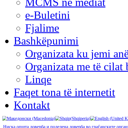
MCMS në mediat
e-Buletini
Fjalime
Bashkëpunimi
Organizata ku jemi anë
Organizata me të cila
Linqe
Faqet tona të internetit
Kontakt
Ниска општа доверба и поделена доверба во граѓанските орга