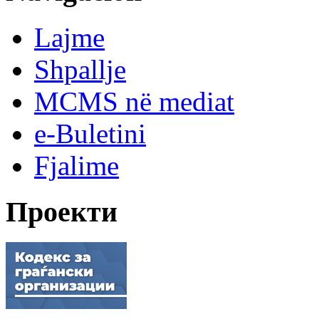
Lajme
Shpallje
MCMS në mediat
e-Buletini
Fjalime
Проекти