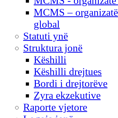
MCMS - organizatë e
MCMS – organizatë 
global
Statuti ynë
Struktura jonë
Këshilli
Këshilli drejtues
Bordi i drejtorëve
Zyra ekzekutive
Raporte vjetore