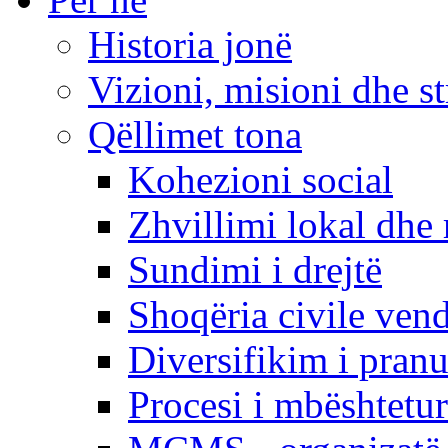
Historia jonë
Vizioni, misioni dhe st
Qëllimet tona
Kohezioni social
Zhvillimi lokal dhe 
Sundimi i drejtë
Shoqëria civile ven
Diversifikim i pranu
Procesi i mbështetur