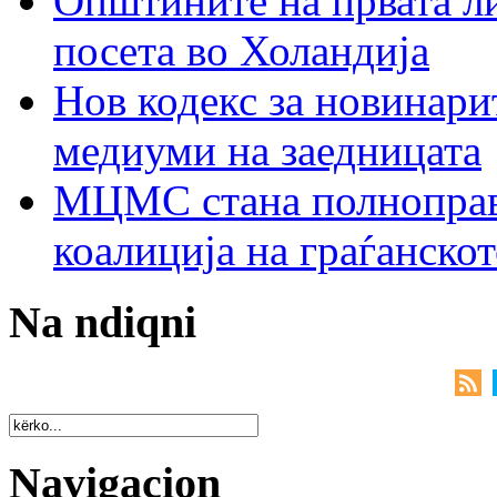
Општините на првата ли
посета во Холандија
Нов кодекс за новинарит
медиуми на заедницата
МЦМС стана полноправн
коалиција на граѓанск
Na ndiqni
Navigacion