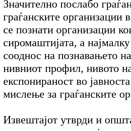
Значително послабо граѓан
граѓанските организации в
се познати организации ко
сиромаштијата, а најмалку
сооднос на познавањето на
нивниот профил, нивото н
експонираност во јавноста
мислење за граѓанските ор
Извештајот утврди и општ