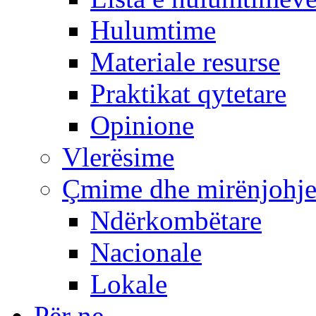
Hulumtime
Materiale resurse
Praktikat qytetare
Opinione
Vlerësime
Çmime dhe mirënjohj
Ndërkombëtare
Nacionale
Lokale
Për ne