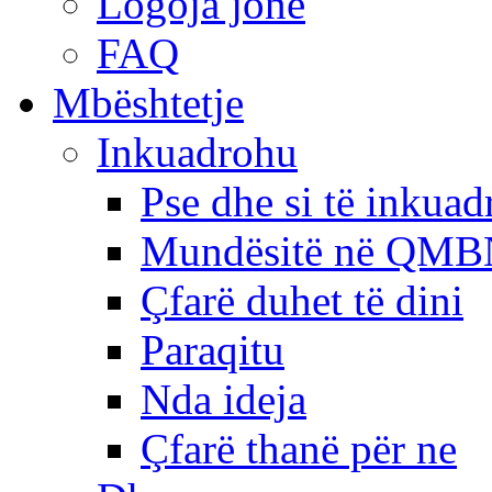
Logoja jonë
FAQ
Mbështetje
Inkuadrohu
Pse dhe si të inkua
Mundësitë në QMB
Çfarë duhet të dini
Paraqitu
Nda ideja
Çfarë thanë për ne