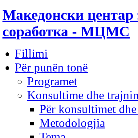
Македонски центар 
соработка - МЦМС
Fillimi
Për punën tonë
Programet
Konsultime dhe trajni
Për konsultimet dhe
Metodologjia
Tema