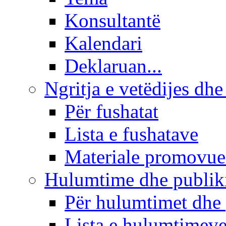
Konsultantë
Kalendari
Deklaruan...
Ngritja e vetëdijes dhe
Për fushatat
Lista e fushatave
Materiale promovue
Hulumtime dhe publi
Për hulumtimet dhe
Lista e hulumtimev