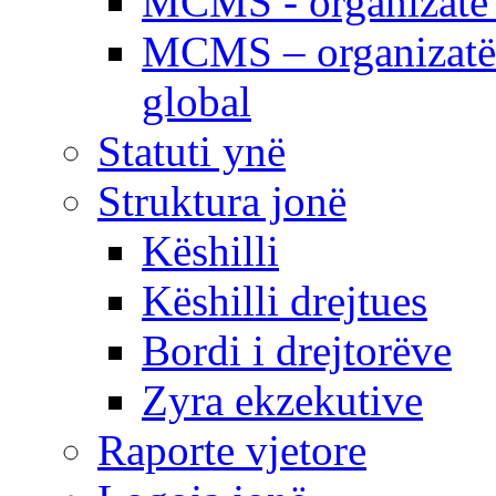
MCMS - organizatë e
MCMS – organizatë 
global
Statuti ynë
Struktura jonë
Këshilli
Këshilli drejtues
Bordi i drejtorëve
Zyra ekzekutive
Raporte vjetore