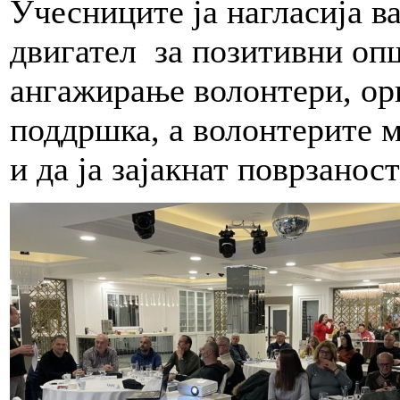
Учесниците ја нагласија в
двигател за позитивни оп
ангажирање волонтери, ор
поддршка, а волонтерите 
и да ја зајакнат поврзанос