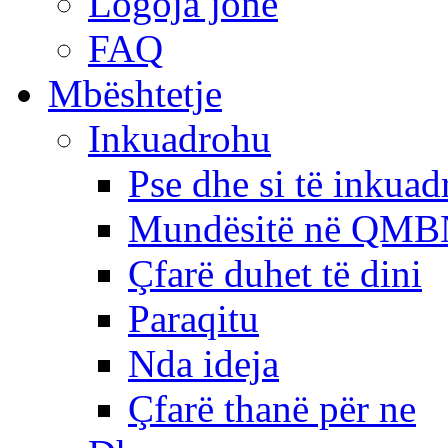
Logoja jonë
FAQ
Mbështetje
Inkuadrohu
Pse dhe si të inkua
Mundësitë në QMB
Çfarë duhet të dini
Paraqitu
Nda ideja
Çfarë thanë për ne