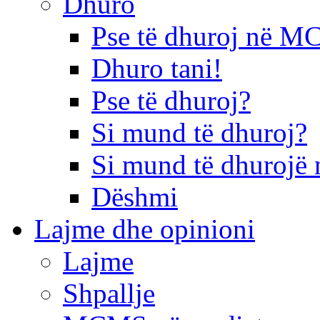
Dhuro
Pse të dhuroj në 
Dhuro tani!
Pse të dhuroj?
Si mund të dhuroj?
Si mund të dhurojë 
Dëshmi
Lajme dhe opinioni
Lajme
Shpallje