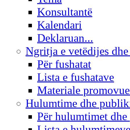
Konsultantë
Kalendari
Deklaruan...
Ngritja e vetëdijes dhe
Për fushatat
Lista e fushatave
Materiale promovue
Hulumtime dhe publi
Për hulumtimet dhe
Lista e hulumtimev