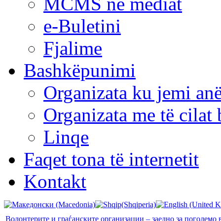
MCMS në mediat
e-Buletini
Fjalime
Bashkëpunimi
Organizata ku jemi anë
Organizata me të cila
Linqe
Faqet tona të internetit
Kontakt
Волонтерите и граѓанските организации – заедно за поголемо 