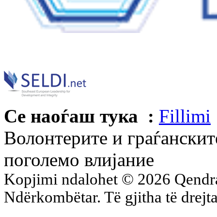
Се наоѓаш тука :
Fillimi
Волонтерите и граѓанскит
поголемо влијание
Kopjimi ndalohet © 2026 Qend
Ndërkombëtar. Të gjitha të drejta