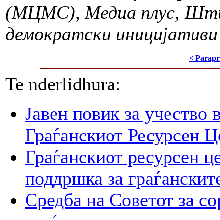
(МЦМС), Медиа плус, Штип
демократски иницијативи
< Parapr
Te nderlidhura:
Јавен повик за учество 
Граѓанскиот Ресурсен Ц
Граѓанскиот ресурсен це
поддршка за граѓанскит
Средба на Советот за со