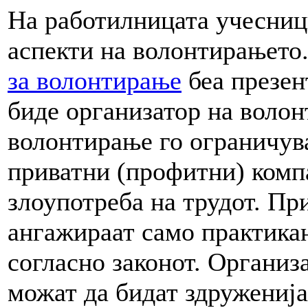
На работилницата учесници
аспекти на волонтирањето
за волонтирање
беа презен
биде организатор на волонт
волонтирање го ограничув
приватни (профитни) компа
злоупотреба на трудот. Пр
ангажираат само практикан
согласно законот. Организ
можат да бидат здруженија