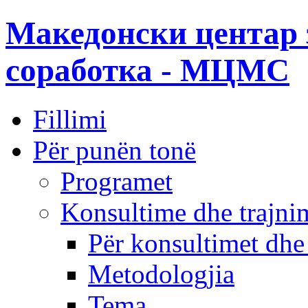
Македонски центар 
соработка - МЦМС
Fillimi
Për punën tonë
Programet
Konsultime dhe trajni
Për konsultimet dhe
Metodologjia
Tema