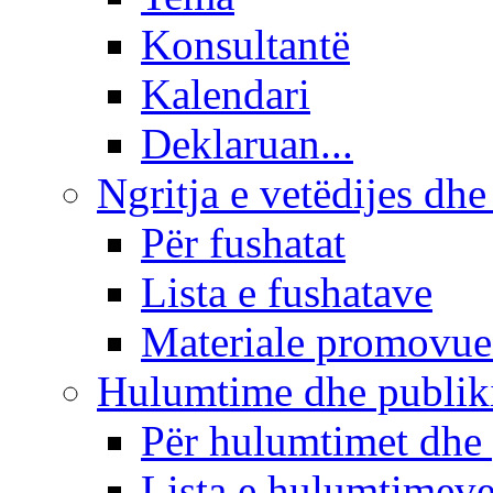
Konsultantë
Kalendari
Deklaruan...
Ngritja e vetëdijes dhe
Për fushatat
Lista e fushatave
Materiale promovue
Hulumtime dhe publi
Për hulumtimet dhe
Lista e hulumtimev