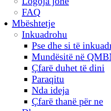
Logoja jonë
FAQ
Mbështetje
Inkuadrohu
Pse dhe si të inkua
Mundësitë në QMB
Çfarë duhet të dini
Paraqitu
Nda ideja
Çfarë thanë për ne