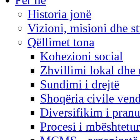
Historia jonë
Vizioni, misioni dhe st
Qëllimet tona
Kohezioni social
Zhvillimi lokal dhe 
Sundimi i drejtë
Shoqëria civile ven
Diversifikim i pranu
Procesi i mbështetur