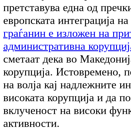
претставува една од пречк
европската интеграција на
граѓанин е изложен на при
административна корупциј
сметаат дека во Македониј
корупција. Истовремено, 
на волја кај надлежните ин
високата корупција и да п
вклученост на високи фун
активности.