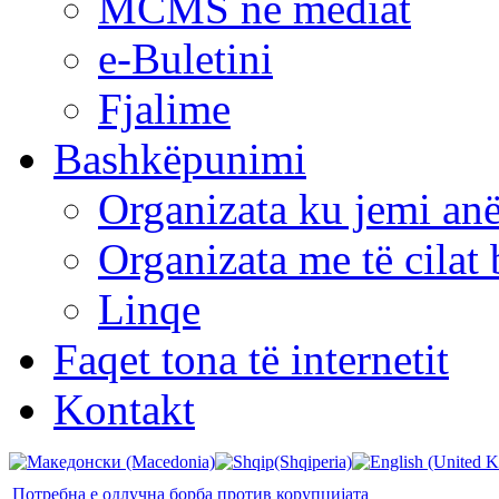
MCMS në mediat
e-Buletini
Fjalime
Bashkëpunimi
Organizata ku jemi anë
Organizata me të cila
Linqe
Faqet tona të internetit
Kontakt
Потребна е одлучна борба против корупцијата