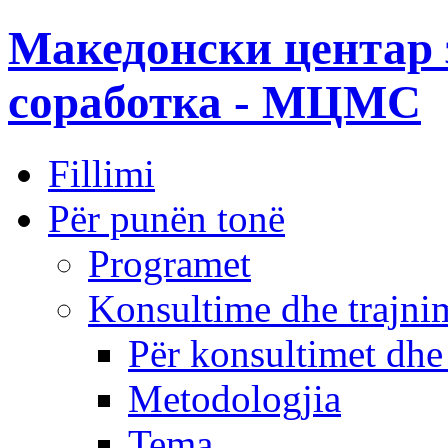
Македонски центар 
соработка - МЦМС
Fillimi
Për punën tonë
Programet
Konsultime dhe trajni
Për konsultimet dhe
Metodologjia
Tema