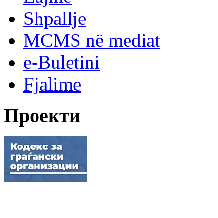
Shpallje
MCMS në mediat
e-Buletini
Fjalime
Проекти