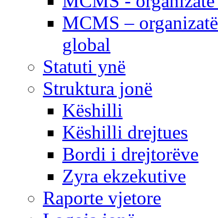
MCMS - organizatë e
MCMS – organizatë 
global
Statuti ynë
Struktura jonë
Këshilli
Këshilli drejtues
Bordi i drejtorëve
Zyra ekzekutive
Raporte vjetore