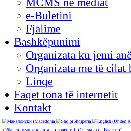
MCMS në mediat
e-Buletini
Fjalime
Bashkëpunimi
Organizata ku jemi anë
Organizata me të cila
Linqe
Faqet tona të internetit
Kontakt
Објавен осмиот квартален извештај „Огледало на Владата“