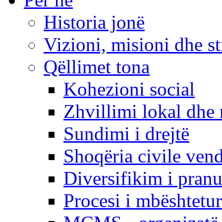
Historia jonë
Vizioni, misioni dhe st
Qëllimet tona
Kohezioni social
Zhvillimi lokal dhe 
Sundimi i drejtë
Shoqëria civile ven
Diversifikim i pranu
Procesi i mbështetur