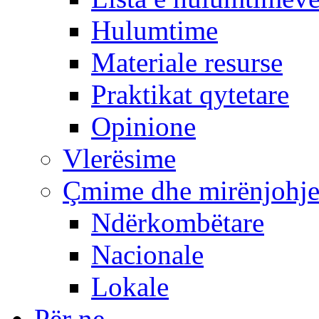
Hulumtime
Materiale resurse
Praktikat qytetare
Opinione
Vlerësime
Çmime dhe mirënjohj
Ndërkombëtare
Nacionale
Lokale
Për ne