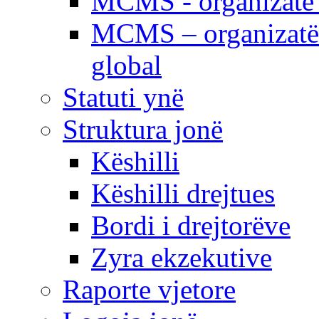
MCMS - organizatë e
MCMS – organizatë 
global
Statuti ynë
Struktura jonë
Këshilli
Këshilli drejtues
Bordi i drejtorëve
Zyra ekzekutive
Raporte vjetore