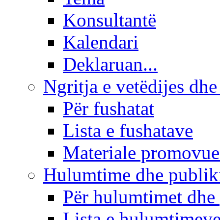
Konsultantë
Kalendari
Deklaruan...
Ngritja e vetëdijes dhe
Për fushatat
Lista e fushatave
Materiale promovue
Hulumtime dhe publi
Për hulumtimet dhe
Lista e hulumtimev