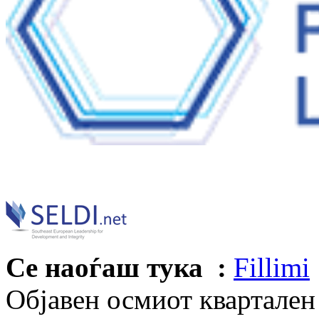
Се наоѓаш тука :
Fillimi
Објавен осмиот квартален