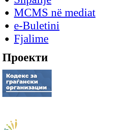
MCMS në mediat
e-Buletini
Fjalime
Проекти