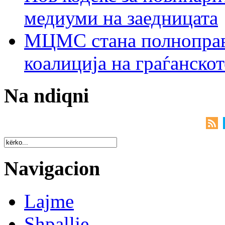
медиуми на заедницата
МЦМС стана полноправн
коалиција на граѓанск
Na ndiqni
Navigacion
Lajme
Shpallje