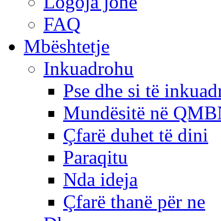
Logoja jonë
FAQ
Mbështetje
Inkuadrohu
Pse dhe si të inkua
Mundësitë në QMB
Çfarë duhet të dini
Paraqitu
Nda ideja
Çfarë thanë për ne