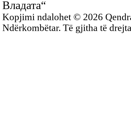
Владата“
Kopjimi ndalohet © 2026 Qend
Ndërkombëtar. Të gjitha të drejta