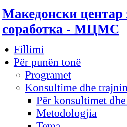
Македонски центар 
соработка - МЦМС
Fillimi
Për punën tonë
Programet
Konsultime dhe trajni
Për konsultimet dhe
Metodologjia
Tema