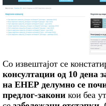
Со извештајот се констати
консултации од 10 дена з
на ЕНЕР делумно се поч
предлог-закони
кои беа у
се
забележани отстапки
.