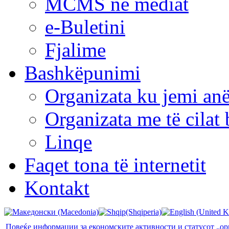
MCMS në mediat
e-Buletini
Fjalime
Bashkëpunimi
Organizata ku jemi anë
Organizata me të cila
Linqe
Faqet tona të internetit
Kontakt
Повеќе информации за економските активности и статусот „ор