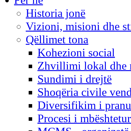
Historia jonë
Vizioni, misioni dhe st
Qëllimet tona
Kohezioni social
Zhvillimi lokal dhe 
Sundimi i drejtë
Shoqëria civile ven
Diversifikim i pranu
Procesi i mbështetur