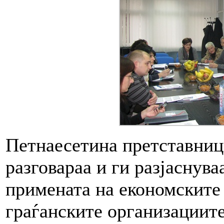
Петнаесетина претставниц
разговараа и ги разјаснув
примената на економските
граѓанските организациите