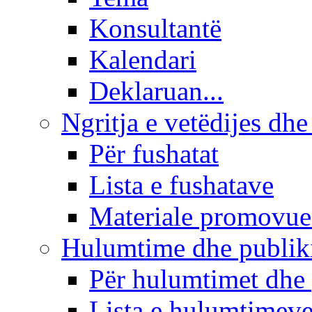
Konsultantë
Kalendari
Deklaruan...
Ngritja e vetëdijes dhe
Për fushatat
Lista e fushatave
Materiale promovue
Hulumtime dhe publi
Për hulumtimet dhe
Lista e hulumtimev