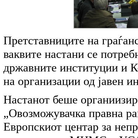
Претставниците на граѓанс
ваквите настани се потребн
државните институции и К
на организации од јавен и
Настанот беше органиизир
„Овозможувачка правна р
Европскиот центар за неп