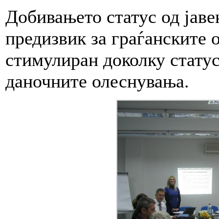
Добивањето статус од јаве
предизвик за граѓанските 
стимулиран доколку статус
даночните олеснувања.