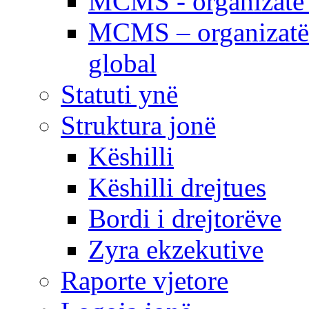
MCMS - organizatë e
MCMS – organizatë 
global
Statuti ynë
Struktura jonë
Këshilli
Këshilli drejtues
Bordi i drejtorëve
Zyra ekzekutive
Raporte vjetore