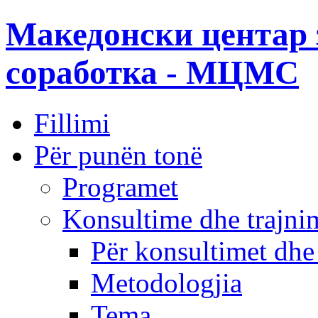
Македонски центар 
соработка - МЦМС
Fillimi
Për punën tonë
Programet
Konsultime dhe trajni
Për konsultimet dhe
Metodologjia
Tema