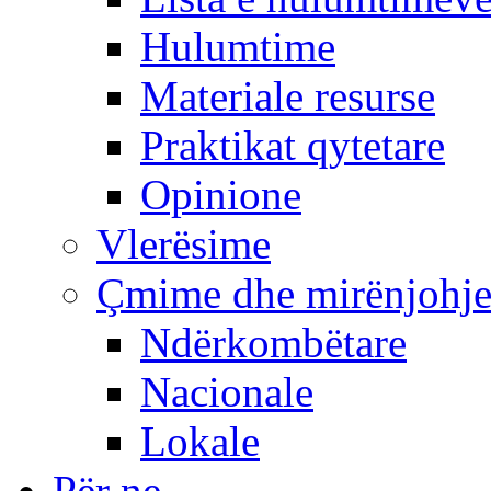
Hulumtime
Materiale resurse
Praktikat qytetare
Opinione
Vlerësime
Çmime dhe mirënjohj
Ndërkombëtare
Nacionale
Lokale
Për ne