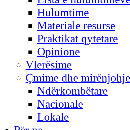
Hulumtime
Materiale resurse
Praktikat qytetare
Opinione
Vlerësime
Çmime dhe mirënjohj
Ndërkombëtare
Nacionale
Lokale
Për ne