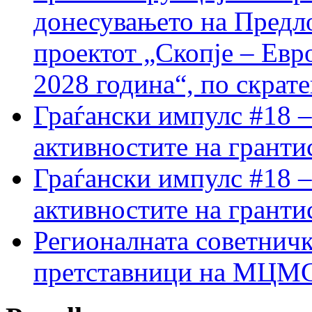
донесувањето на Предло
проектот „Скопје – Евр
2028 година“, по скрат
Граѓански импулс #18 –
активностите на гранти
Граѓански импулс #18 –
активностите на гранти
Регионалната советничк
претставници на МЦМС 