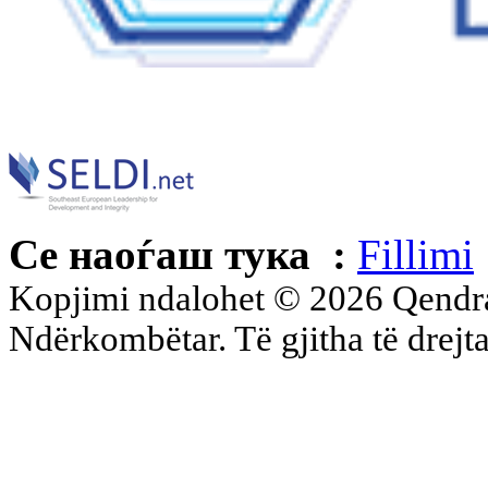
Се наоѓаш тука :
Fillimi
Kopjimi ndalohet © 2026 Qend
Ndërkombëtar. Të gjitha të drejta