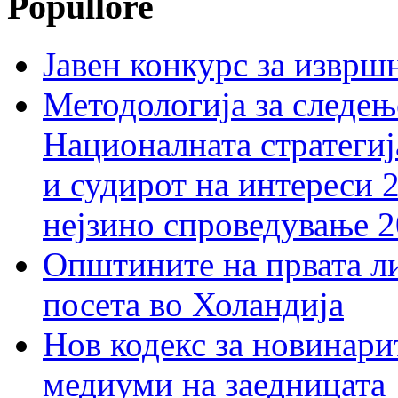
Popullore
Јавен конкурс за изврш
Методологија за следењ
Националната стратегиј
и судирот на интереси 
нејзино спроведување 
Општините на првата ли
посета во Холандија
Нов кодекс за новинарит
медиуми на заедницата