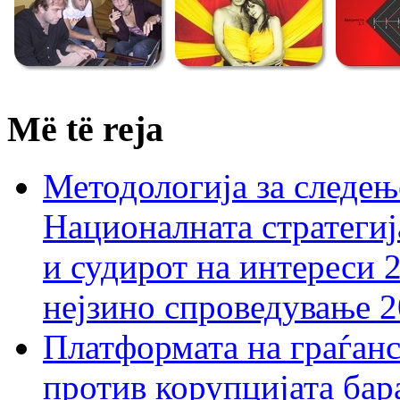
Më të reja
Методологија за следењ
Националната стратегиј
и судирот на интереси 
нејзино спроведување 
Платформата на граѓанс
против корупцијата бар