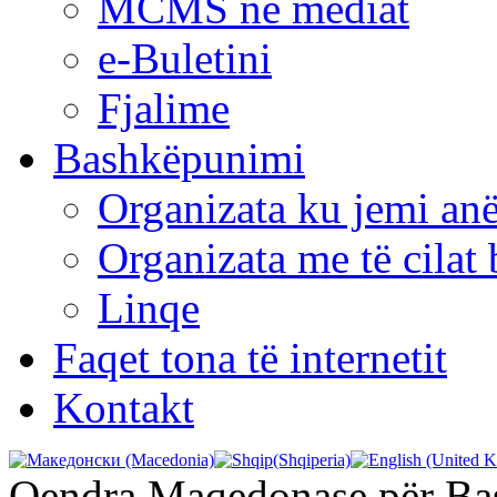
MCMS në mediat
e-Buletini
Fjalime
Bashkëpunimi
Organizata ku jemi anë
Organizata me të cila
Linqe
Faqet tona të internetit
Kontakt
Qendra Maqedonase për B