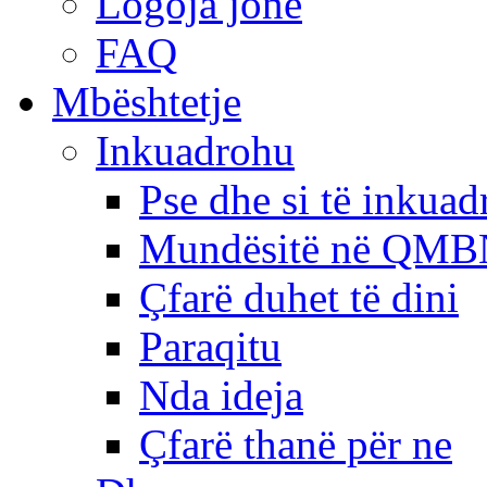
Logoja jonë
FAQ
Mbështetje
Inkuadrohu
Pse dhe si të inkua
Mundësitë në QMB
Çfarë duhet të dini
Paraqitu
Nda ideja
Çfarë thanë për ne