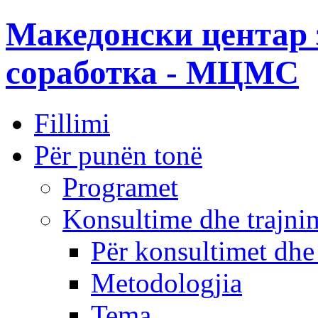
Македонски центар 
соработка - МЦМС
Fillimi
Për punën tonë
Programet
Konsultime dhe trajni
Për konsultimet dhe
Metodologjia
Tema