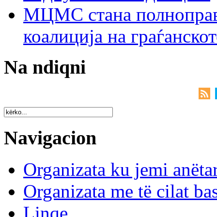
МЦМС стана полноправн
коалиција на граѓанск
Na ndiqni
Navigacion
Organizata ku jemi anëta
Organizata me të cilat b
Linqe