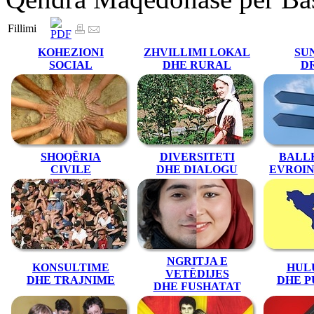
Fillimi
KOHEZIONI
ZHVILLIMI LOKAL
SUN
SOCIAL
DHE RURAL
D
SHOQËRIA
DIVERSITETI
BALL
CIVILE
DHE DIALOGU
EVROI
NGRITJA E
KONSULTIME
HUL
VETËDIJES
DHE TRAJNIME
DHE P
DHE FUSHATAT