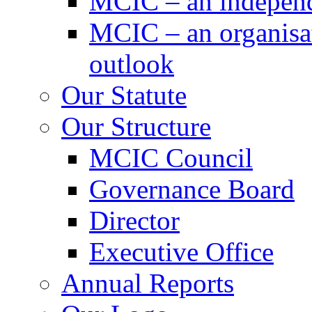
MCIC – an independe
MCIC – an organisat
outlook
Our Statute
Our Structure
MCIC Council
Governance Board
Director
Executive Office
Annual Reports