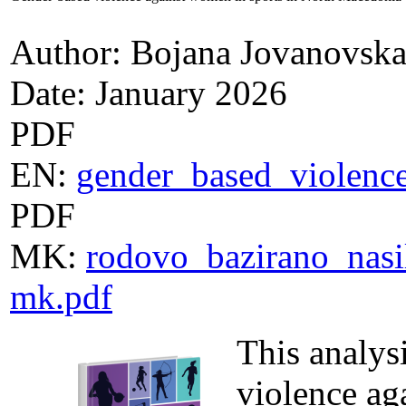
Author: Bojana Jovanovska,
Date: January 2026
PDF
EN:
gender_based_violenc
PDF
MK:
rodovo_bazirano_nasi
mk.pdf
This analys
violence ag