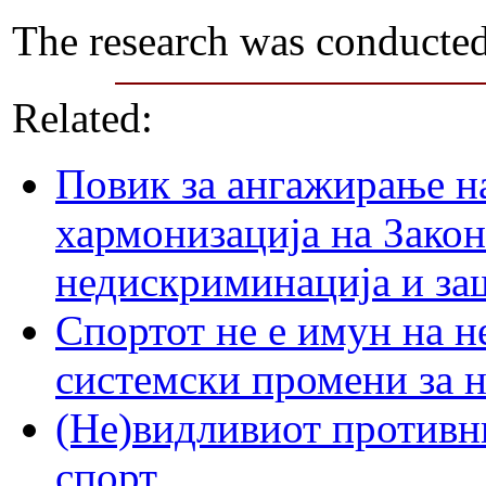
The research was conducte
Related:
Повик за ангажирање на
хармонизација на Закон 
недискриминација и за
Спортот не е имун на н
системски промени за 
(Не)видливиот противн
спорт