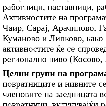
работници, наставници, р
Активностите на програмат
Чаир, Сарај, Арачиново, Г
Куманово и Липково, како 
активностите ќе се спрове
регионално ниво (Косово, 
Целни групи на програма
повратниците и нивните се
членовите на заедницата в
повратници, вклучувајќи р