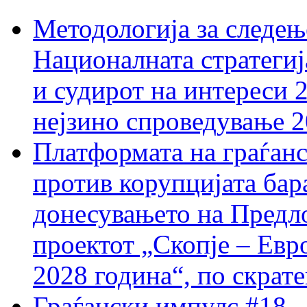
Методологија за следењ
Националната стратегиј
и судирот на интереси 
нејзино спроведување 
Платформата на граѓанс
против корупцијата бар
донесувањето на Предло
проектот „Скопје – Евр
2028 година“, по скрат
Граѓански импулс #18 –