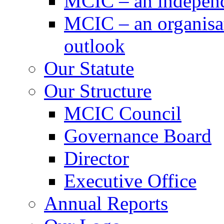
MCIC – an independe
MCIC – an organisat
outlook
Our Statute
Our Structure
MCIC Council
Governance Board
Director
Executive Office
Annual Reports