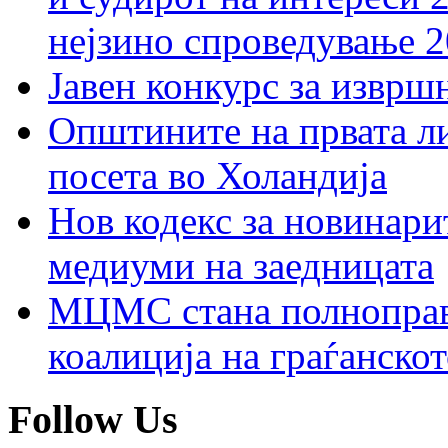
нејзино спроведување 
Јавен конкурс за изврш
Општините на првата ли
посета во Холандија
Нов кодекс за новинарит
медиуми на заедницата
МЦМС стана полноправн
коалиција на граѓанск
Follow Us