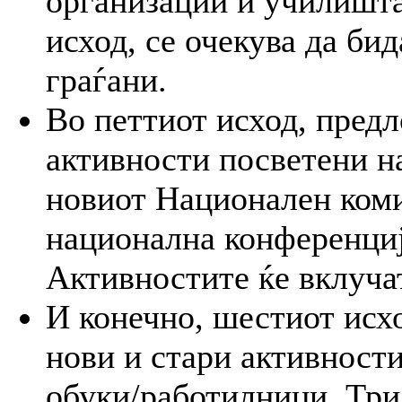
организации и училишта
исход, се очекува да би
граѓани.
Во петтиот исход, пред
активности посветени н
новиот Национален коми
национална конференција
Активностите ќе вклуча
И конечно, шестиот исхо
нови и стари активности
обуки/работилници. Три 