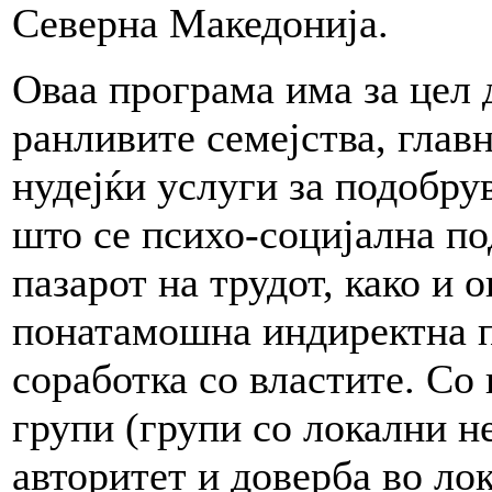
Северна Македонија.
Оваа програма има за цел 
ранливите семејства, глав
нудејќи услуги за подобру
што се психо-социјална п
пазарот на трудот, како и
понатамошна индиректна п
соработка со властите. С
групи (групи со локални н
авторитет и доверба во лок