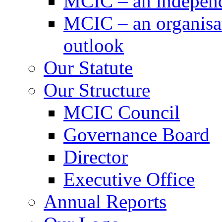
MCIC – an independe
MCIC – an organisat
outlook
Our Statute
Our Structure
MCIC Council
Governance Board
Director
Executive Office
Annual Reports