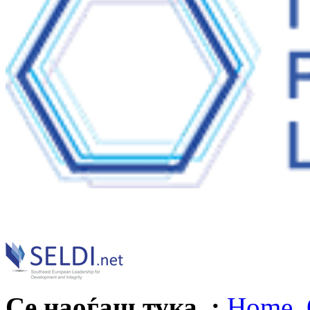
Се наоѓаш тука :
Home