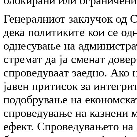
блокирани или ограничени
Генералниот заклучок од 
дека политиките кои се од
однесување на администра
стремат да ја сменат довер
спроведуваат заедно. Ако 
јавeн притисок за интегри
подобрување на економска
спроведување на казнени 
ефект. Спроведувањето на 