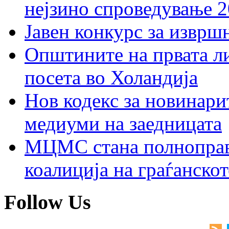
нејзино спроведување 
Јавен конкурс за изврш
Општините на првата ли
посета во Холандија
Нов кодекс за новинарит
медиуми на заедницата
МЦМС стана полноправн
коалиција на граѓанск
Follow Us