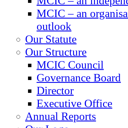
MCIC – an independe
MCIC – an organisat
outlook
Our Statute
Our Structure
MCIC Council
Governance Board
Director
Executive Office
Annual Reports