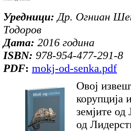
Уредници:
Др. Огниан Шен
Тодоров
Дата:
2016 година
ISBN:
978-954-477-291-8
PDF
:
mokj-od-senka.pdf
Овој извеш
корупција 
земјите од
од Лидерств