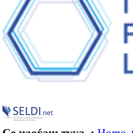
Се наоѓаш тука :
Home