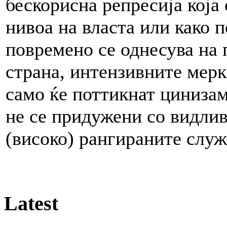
бескорисна репресија која
нивоа на власта или како 
повремено се однесува на 
страна, интензивните мерк
само ќе поттикнат цинизам 
не се придужени со видлив
(високо) рангираните служ
Latest