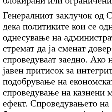
блокирани или ограничени
Генералниот заклучок од 
дека политиките кои се од
однесување на администра
стремат да ја сменат довер
спроведуваат заедно. Ако 
јавeн притисок за интегри
подобрување на економска
спроведување на казнени 
ефект. Спроведувањето на 