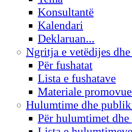
Konsultantë
Kalendari
Deklaruan...
Ngritja e vetëdijes dhe
Për fushatat
Lista e fushatave
Materiale promovue
Hulumtime dhe publi
Për hulumtimet dhe
Lista e hulumtimev