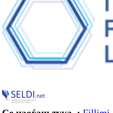
Се наоѓаш тука :
Fillimi