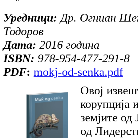
Уредници:
Др. Огниан Шен
Тодоров
Дата:
2016 година
ISBN:
978-954-477-291-8
PDF
:
mokj-od-senka.pdf
Овој извеш
корупција 
земјите од
од Лидерств