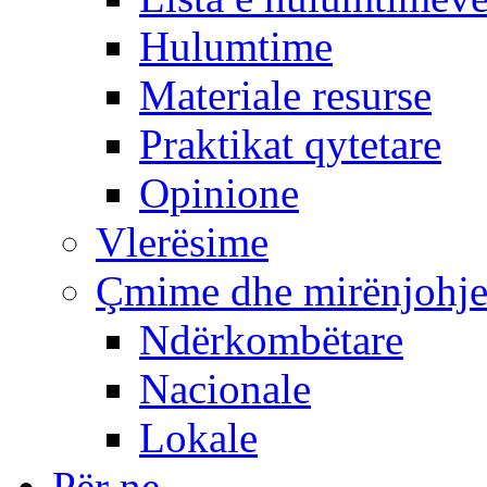
Hulumtime
Materiale resurse
Praktikat qytetare
Opinione
Vlerësime
Çmime dhe mirënjohj
Ndërkombëtare
Nacionale
Lokale
Për ne