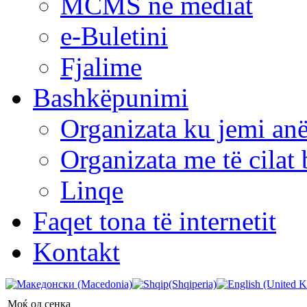
MCMS në mediat
e-Buletini
Fjalime
Bashkëpunimi
Organizata ku jemi anë
Organizata me të cila
Linqe
Faqet tona të internetit
Kontakt
Моќ од сенка