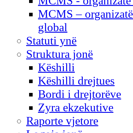
MCMS - organizatë e
MCMS – organizatë 
global
Statuti ynë
Struktura jonë
Këshilli
Këshilli drejtues
Bordi i drejtorëve
Zyra ekzekutive
Raporte vjetore