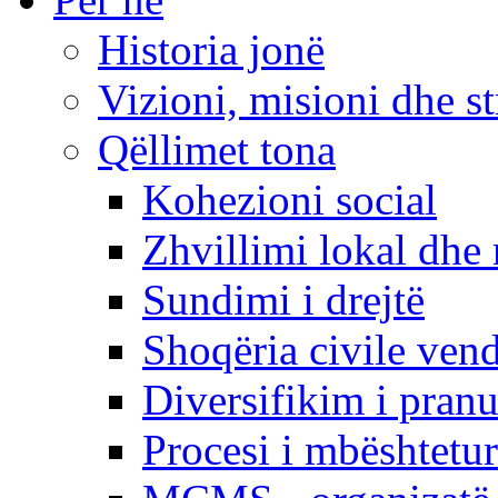
Historia jonë
Vizioni, misioni dhe st
Qëllimet tona
Kohezioni social
Zhvillimi lokal dhe 
Sundimi i drejtë
Shoqëria civile ven
Diversifikim i pranu
Procesi i mbështetur