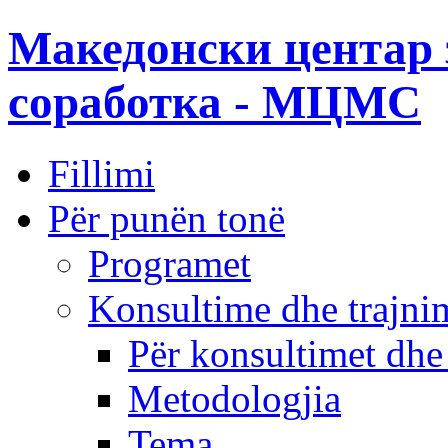
Македонски центар 
соработка - МЦМС
Fillimi
Për punën tonë
Programet
Konsultime dhe trajni
Për konsultimet dhe
Metodologjia
Tema