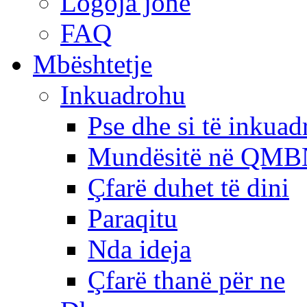
Logoja jonë
FAQ
Mbështetje
Inkuadrohu
Pse dhe si të inkua
Mundësitë në QMB
Çfarë duhet të dini
Paraqitu
Nda ideja
Çfarë thanë për ne