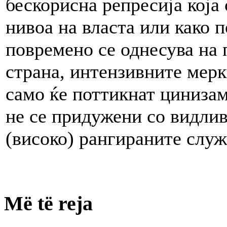
бескорисна репресија која
нивоа на власта или како 
повремено се однесува на 
страна, интензивните мерк
само ќе поттикнат цинизам 
не се придужени со видлив
(високо) рангираните служ
Më të reja