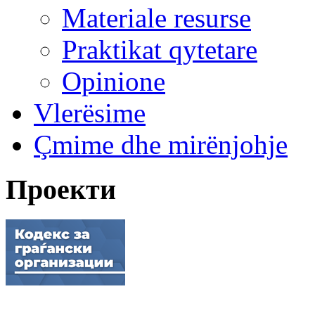
Materiale resurse
Praktikat qytetare
Opinione
Vlerësime
Çmime dhe mirënjohje
Проекти