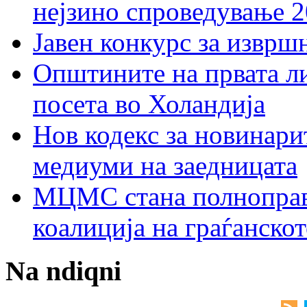
нејзино спроведување 
Јавен конкурс за изврш
Општините на првата ли
посета во Холандија
Нов кодекс за новинарит
медиуми на заедницата
МЦМС стана полноправн
коалиција на граѓанск
Na ndiqni