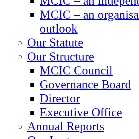
MCIC – an independe
MCIC – an organisat
outlook
Our Statute
Our Structure
MCIC Council
Governance Board
Director
Executive Office
Annual Reports