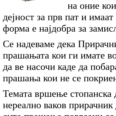
на оние ко
дејност за прв пат и имаа
форма е најдобра за замис
Се надеваме дека Прирачни
прашањата кои ги имате во
да ве насочи каде да поба
прашања кои не се покриен
Темата вршење стопанска 
нереално ваков прирачник 