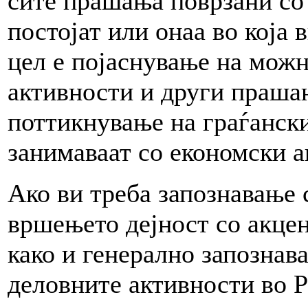
сите прашања поврзани со
постојат или онаа во која
цел е појаснување на мож
активности и други праша
поттикнување на граѓански
занимаваат со економски а
Ако ви треба запознавање 
вршењето дејност со акцен
како и генерално запознав
деловните активности во Р