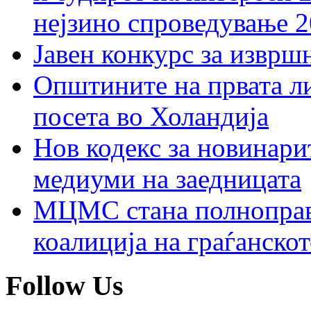
нејзино спроведување 
Јавен конкурс за изврш
Општините на првата ли
посета во Холандија
Нов кодекс за новинарит
медиуми на заедницата
МЦМС стана полноправн
коалиција на граѓанск
Follow Us