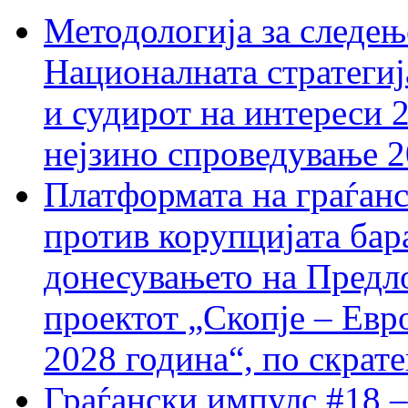
Методологија за следењ
Националната стратегиј
и судирот на интереси 
нејзино спроведување 
Платформата на граѓанс
против корупцијата бар
донесувањето на Предло
проектот „Скопје – Евр
2028 година“, по скрат
Граѓански импулс #18 –