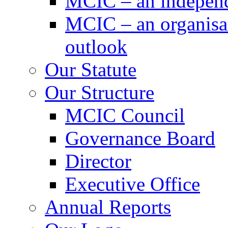
MCIC – an independe
MCIC – an organisat
outlook
Our Statute
Our Structure
MCIC Council
Governance Board
Director
Executive Office
Annual Reports