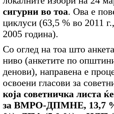
локалните избори на 24 ма
сигурни во тоа
. Ова е по
циклуси (63,5 % во 2011 г.,
2005 година).
Со оглед на тоа што анкет
ниво (анкетите по општини
денови), направена е проц
освоени гласови за совет
која советничка листа ќе
за ВМРО-ДПМНЕ, 13,7 % 