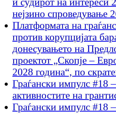
и судирот на интереси 
нејзино спроведување 
Платформата на граѓанс
против корупцијата бар
донесувањето на Предло
проектот „Скопје – Евр
2028 година“, по скрат
Граѓански импулс #18 –
активностите на гранти
Граѓански импулс #18 –