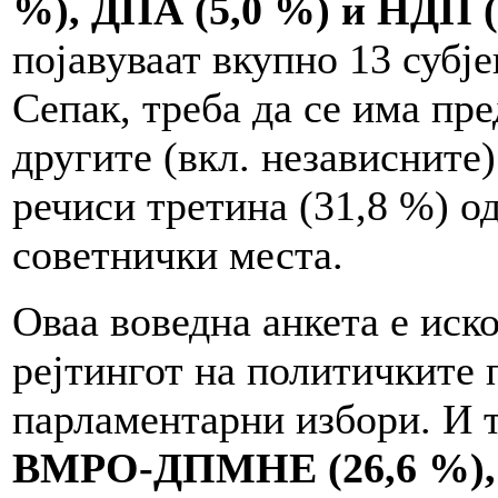
%), ДПА (5,0 %) и НДП (
појавуваат вкупно 13 субје
Сепак, треба да се има пр
другите (вкл. независните
речиси третина (31,8 %) од
советнички места.
Оваа воведна анкета е иск
рејтингот на политичките 
парламентарни избори. И т
ВМРО-ДПМНЕ (26,6 %), 