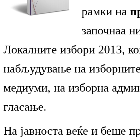
рамки на
п
започнаа ни
Локалните избори 2013, к
набљудување на изборните
медиуми, на изборна админ
гласање.
На јавноста веќе и беше 