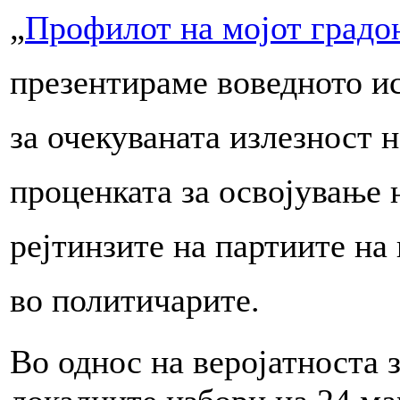
„
Профилот на мојот градо
презентираме воведното и
за очекуваната излезност н
проценката за освојување 
рејтинзите на партиите на
во политичарите.
Во однос на веројатноста 