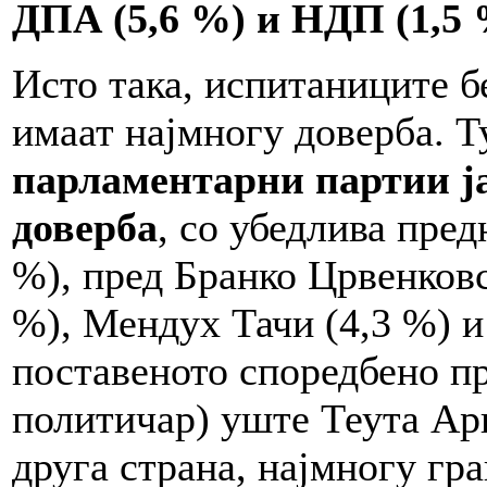
ДПА (5,6 %) и НДП (1,5 
Исто така, испитаниците б
имаат најмногу доверба. Т
парламентарни партии ја
доверба
, со убедлива пред
%), пред Бранко Црвенковс
%), Мендух Тачи (4,3 %) и
поставеното споредбено п
политичар) уште Теута Ар
друга страна, најмногу гра