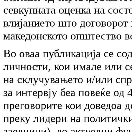
севкупната оценка на сост
влијанието што договорот 
македонското општество во
Во оваа публикација се со
личности, кои имале или с
на склучувањето и/или сп
за интервју беа повеќе од 
преговорите кои доведоа д
преку лидери на политички
заедници), до актуелни фу