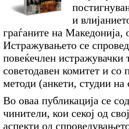
постигнувањ
и влијаниет
граѓаните на Македонија, 
Истражувањето се спроведу
повеќечлен истражувачки т
советодавен комитет и со 
методи (анкети, студии на с
Во оваа публикација се со
чинители, кои секој од сво
аспекти од спроведувањето