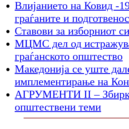
Влијанието на Ковид -19
граѓаните и подготвенос
Ставови за изборниот с
МЦМС дел од истражува
граѓанското општество
Македонија се уште дал
имплементирање на Ко
АГРУМЕНТИ II – Збирк
општествени теми