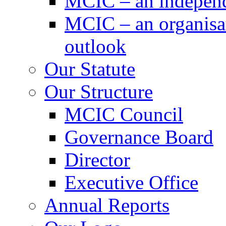
MCIC – an independe
MCIC – an organisat
outlook
Our Statute
Our Structure
MCIC Council
Governance Board
Director
Executive Office
Annual Reports