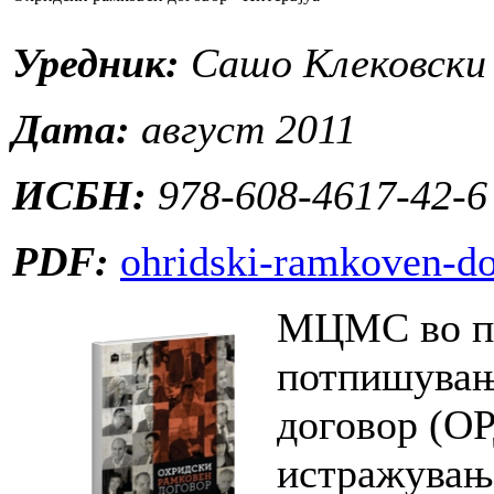
Уредник:
Сашо Клековски
Дата:
август 2011
ИСБН:
978-608-4617-42-6
PDF:
ohridski-ramkoven-do
МЦМС во пр
потпишувањ
договор (ОР
истражување