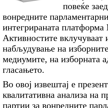
повеќе зае
вонредните парламентарни
интегрираната платформа 
Активностите вклучуваат 
набљудување на изборните
медиумите, на изборната а
гласањето.
Во овој извештај е презен
квалитативна анализа на 
партии за вонредните парл