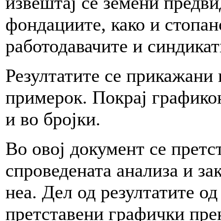
извештај се земени предви
фондациите, како и стопан
работодавачите и синдикат
Резултатите се прикажани 
примерок. Покрај графико
и во бројки.
Во овој документ се претс
спроведената анализа и за
неа. Дел од резултатите од
претставени графички прек