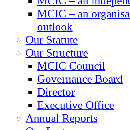
MCIC – an independe
MCIC – an organisat
outlook
Our Statute
Our Structure
MCIC Council
Governance Board
Director
Executive Office
Annual Reports