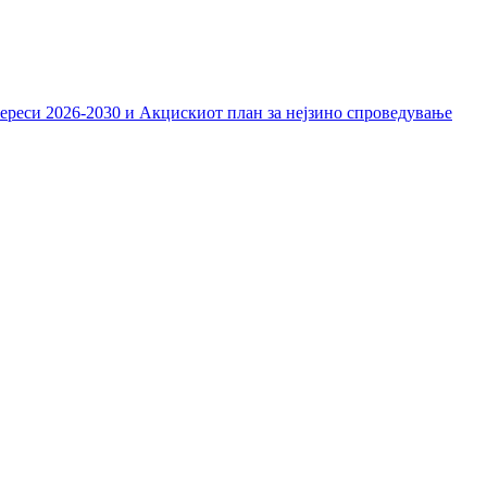
тереси 2026-2030 и Акцискиот план за нејзино спроведување