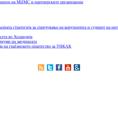
тавници на МЦМС и партнерските организации
лната стратегија за спречување на корупцијата и судирот на ин
сета во Холандија
едиуми на заедницата
ја на граѓанското општество за УНКАК