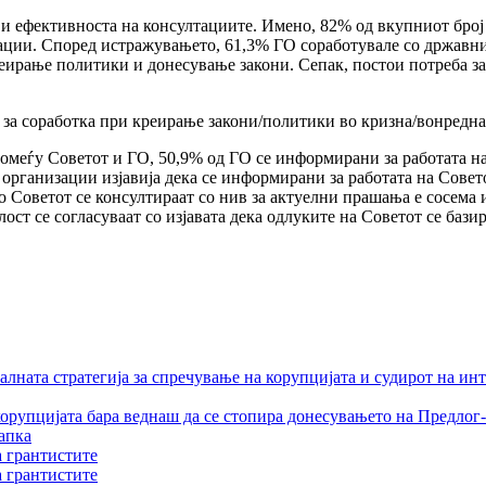
 и ефективноста на консултациите. Имено, 82% од вкупниот број
ации. Според истражувањето, 61,3% ГО соработувале со државн
реирање политики и донесување закони. Сепак, постои потреба 
за соработка при креирање закони/политики во кризна/вонредна с
меѓу Советот и ГО, 50,9% од ГО се информирани за работата на 
е организации изјавија дека се информирани за работата на Сове
 Советот се консултираат со нив за актуелни прашања е сосема и
лост се согласуваат со изјавата дека одлуките на Советот се ба
лната стратегија за спречување на корупцијата и судирот на ин
орупцијата бара веднаш да се стопира донесувањето на Предлог-
апка
а грантистите
а грантистите