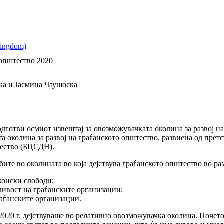
 општество 2020
ка и Јасмина Чаушоска
готви осмиот извештај за овозможувачката околина за развој на
а околина за развој на граѓанското општество, развиена од прет
штество (БЦСДН).
бите во околината во која дејствува граѓанското општество во ра
конски слободи;
ивост на граѓанските организации;
аѓанските организации.
2020 г. дејствуваше во релативно овозможувачка околина. Почето