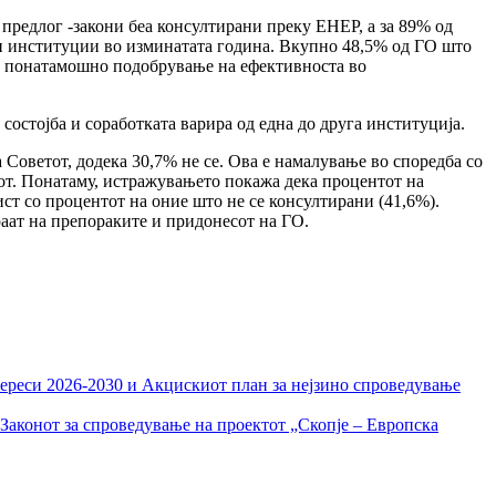
 предлог -закони беа консултирани преку ЕНЕР, а за 89% од
и институции во изминатата година. Вкупно 48,5% од ГО што
за понатамошно подобрување на ефективноста во
остојба и соработката варира од една до друга институција.
Советот, додека 30,7% не се. Ова е намалување во споредба со
тот. Понатаму, истражувањето покажа дека процентот на
ст со процентот на оние што не се консултирани (41,6%).
зираат на препораките и придонесот на ГО.
тереси 2026-2030 и Акцискиот план за нејзино спроведување
Законот за спроведување на проектот „Скопје – Европска