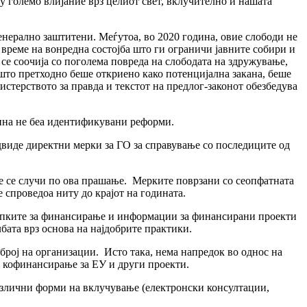
гу големо влијание врз целиот свет, вклучително и нашата
нерално заштитени. Меѓутоа, во 2020 година, овие слободи не
а време на вонредна состојба што ги ограничи јавните собири и
 се соочија со поголема повреда на слободата на здружување,
што претходно беше откриено како потенцијална закана, беше
стерството за правда и текстот на предлог-законот обезбедува
одина не беа идентификувани реформи.
виде директни мерки за ГО за справување со последиците од
е се случи по ова прашање. Мерките поврзани со сеопфатната
е спроведоа ниту до крајот на годината.
тапките за финансирање и информации за финансирани проекти
лбата врз основа на најдобрите практики.
 број на организации. Исто така, нема напредок во однос на
 кофинансирање за ЕУ и други проекти.
азлични форми на вклучување (електронски консултации,