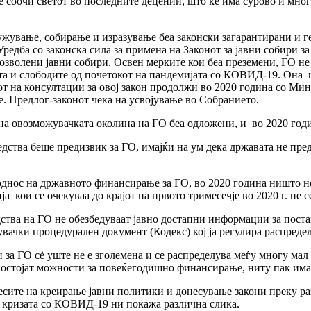
се соочи светот во последните децении, што ќе има сурово и мно
жување, собирање и изразување беа законски загарантирани и ге
редба со законска сила за примена на Законот за јавни собири з
 дозволени јавни собири. Освен мерките кои беа преземени, ГО не
та и слободите од почетокот на пандемијата со КОВИД-19. Она 
т на консултации за овој закон продолжи во 2020 година со Мини
. Предлог-законот чека на усвојување во Собранието.
 на овозможувачката околина на ГО беа одложени, и во 2020 г
ства беше предизвик за ГО, имајќи на ум дека државата не пред
однос на државното финансирање за ГО, во 2020 година ништо н
 кои се очекуваа до крајот на првото тримесечје во 2020 г. не с
ства на ГО не обезбедуваат јавно достапни информации за пос
вачки процедурален документ (Кодекс) кој ја регулира распреде
и за ГО сѐ уште не е зголемена и се распределува меѓу многу мал
постојат можности за повеќегодишно финансирање, ниту пак има
есите на креирање јавни политики и донесување закони преку р
на кризата со КОВИД-19 ни покажа различна слика.