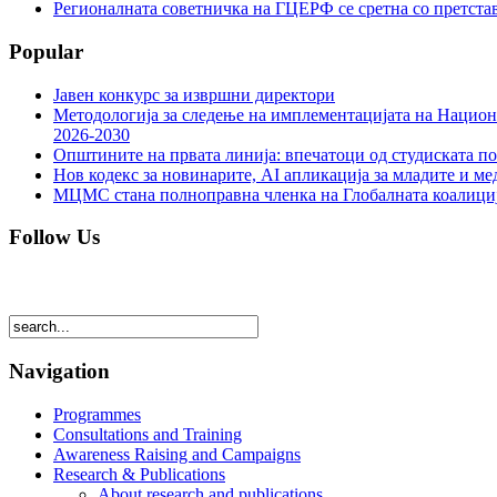
Регионалната советничка на ГЦЕРФ се сретна со претс
Popular
Јавен конкурс за извршни директори
Методологија за следење на имплементацијата на Национа
2026-2030
Општините на првата линија: впечатоци од студиската по
Нов кодекс за новинарите, AI апликација за младите и м
МЦМС стана полноправна членка на Глобалната коалици
Follow Us
Navigation
Programmes
Consultations and Training
Awareness Raising and Campaigns
Research & Publications
About research and publications