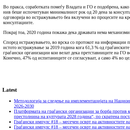
Во пракса, соработката помеѓу Владата и ГО е подобрена, како
нив беше испочитуван минималниот рок од 20 дена за консулт
одговорија во истражувањето беа вклучени во процесите на к
консултациите.
Покрај тоа, 2020 година покажа дека државата нема механизми 
Според истражувањето, во врска со протокот на информации по
истото истражување за 2019 година кога 61,3 % од граѓанскит
граѓански организации кои велат дека претставниците на ГО во
Конечно, 47% од испитаниците се согласуваат, а само 4% во це
Latest
Методологија за следење на имплементацијата на Национа
2026-2030
Платформата на граѓански организации за борба против к
престолнина на културата 2028 година“, по скратена пост
Граѓански импулс #18 – месечен осврт на активностите н
Граѓански импулс #18 – месечен осврт на активностите н