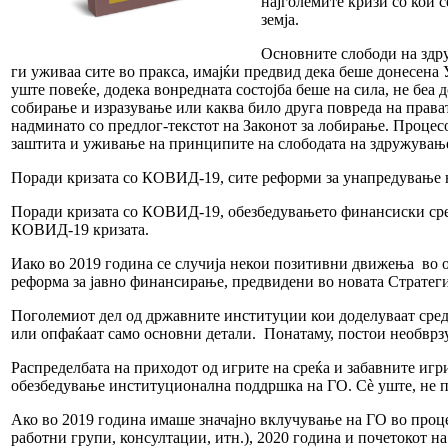
најголемите кризи со кои 
земја.
Основните слободи на здру
ги уживаа сите во пракса, имајќи предвид дека беше донесена У
уште повеќе, додека вонредната состојба беше на сила, не беа
собирање и изразување или каква било друга повреда на права
надминато со предлог-текстот на Законот за лобирање. Процесо
заштита и уживање на принципите на слободата на здружување
Поради кризата со КОВИД-19, сите реформи за унапредување
Поради кризата со КОВИД-19, обезбедувањето финансиски сред
КОВИД-19 кризата.
Иако во 2019 година се случија некои позитивни движења во 
реформа за јавно финансирање, предвидени во новата Стратегија
Поголемиот дел од државните институции кои доделуваат сред
или опфаќаат само основни детали. Понатаму, постои необврзу
Распределбата на приходот од игрите на среќа и забавните игр
обезбедување институционална поддршка на ГО. Сѐ уште, не 
Ако во 2019 година имаше значајно вклучување на ГО во проц
работни групи, консултации, итн.), 2020 година и почетокот 