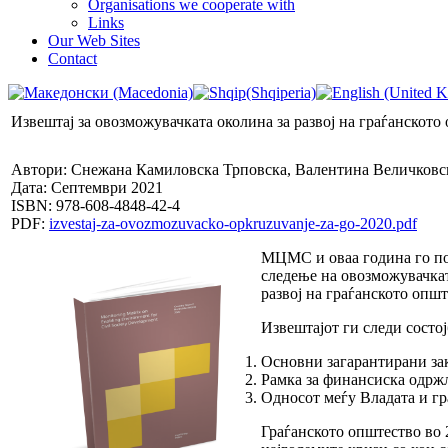
Organisations we cooperate with
Links
Our Web Sites
Contact
Извештај за овозможувачката околина за развој на граѓанското
Автори: Снежана Камиловска Трповска, Валентина Величковс
Дата: Септември 2021
ISBN: 978-608-4848-42-4
PDF:
izvestaj-za-ovozmozuvacko-opkruzuvanje-za-go-2020.pdf
МЦМС и оваа година го под
следење на овозможувачкат
развој на граѓанското оп
Извештајот ги следи состој
Основни загарантирани за
Рамка за финансиска одржл
Односот меѓу Владата и гр
Граѓанското општество во 