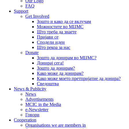
Our Logo
FAQ
Support
Get Involved
Зошто и како да се вклучам
Можностите во МЦМС
Што треба да знаете
Пријави се
Сподели идеи
Што рекоа за нас
Donate
Зошто да донирам во МЦМС?
Донирај сега!
Зошто да донирам?
Како може да донирам?
Како може моето претпријатие да донира?
Сведоштва
News & Publicity
News
Advertisements
MCIC in the Media
e-Newsletter
Говори
Cooperation
Organisations we are members in