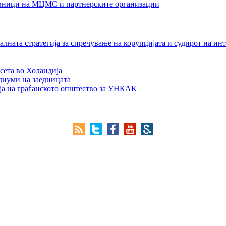
тавници на МЦМС и партнерските организации
лната стратегија за спречување на корупцијата и судирот на ин
сета во Холандија
едиуми на заедницата
ја на граѓанското општество за УНКАК