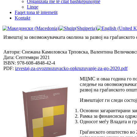
Organizata me të cilat bashkëpunojmë
Linqe
Faqet tona të internetit
Kontakt
Извештај за овозможувачката околина за развој на граѓанското
Автори: Снежана Камиловска Трповска, Валентина Величковс
Дата: Септември 2021
ISBN: 978-608-4848-42-4
PDF:
izvestaj-za-ovozmozuvacko-opkruzuvanje-za-go-2020.pdf
МЦМС и оваа година го под
следење на овозможувачкат
развој на граѓанското оп
Извештајот ги следи состој
Основни загарантирани за
Рамка за финансиска одржл
Односот меѓу Владата и гр
Граѓанското општество во 