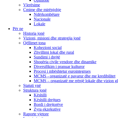
Opinione
Vlerësime
Çmime dhe mirënjohje
Ndërkombëtare
Nacionale
Lokale
Për ne
Historia jonë
Vizioni, misioni dhe strategjia jonë
Qëllimet tona
Kohezioni social
Zhvillimi lokal dhe rural
Sundimi i drejtë
Shoqëria civile vendore dhe dinamike
Diversifikim i pranuar kulturor
Procesi i mbështetur eurointegrues
MCMS - organizatë e pavarur dhe me kredibilitet
MCMS – organizatë me rrënjë lokale dhe vizion g
Statuti ynë
Struktura jonë
Këshilli
Këshilli drejtues
Bordi i drejtorëve
Zyra ekzekutive
Raporte vjetore