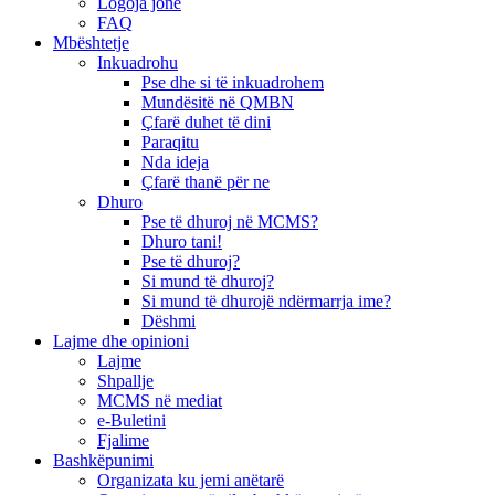
Logoja jonë
FAQ
Mbështetje
Inkuadrohu
Pse dhe si të inkuadrohem
Mundësitë në QMBN
Çfarë duhet të dini
Paraqitu
Nda ideja
Çfarë thanë për ne
Dhuro
Pse të dhuroj në MCMS?
Dhuro tani!
Pse të dhuroj?
Si mund të dhuroj?
Si mund të dhurojë ndërmarrja ime?
Dëshmi
Lajme dhe opinioni
Lajme
Shpallje
MCMS në mediat
e-Buletini
Fjalime
Bashkëpunimi
Organizata ku jemi anëtarë