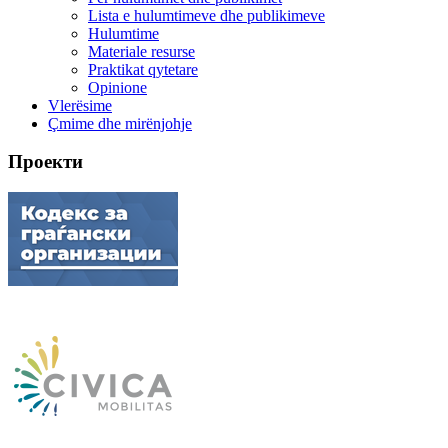
Lista e hulumtimeve dhe publikimeve
Hulumtime
Materiale resurse
Praktikat qytetare
Opinione
Vlerësime
Çmime dhe mirënjohje
Проекти