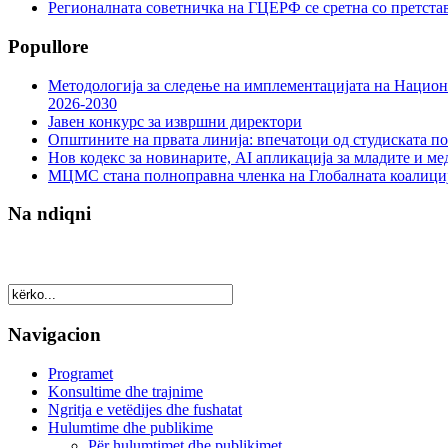
Регионалната советничка на ГЦЕРФ се сретна со претс
Popullore
Методологија за следење на имплементацијата на Национа
2026-2030
Јавен конкурс за извршни директори
Општините на првата линија: впечатоци од студиската по
Нов кодекс за новинарите, AI апликација за младите и м
МЦМС стана полноправна членка на Глобалната коалици
Na ndiqni
Navigacion
Programet
Konsultime dhe trajnime
Ngritja e vetëdijes dhe fushatat
Hulumtime dhe publikime
Për hulumtimet dhe publikimet