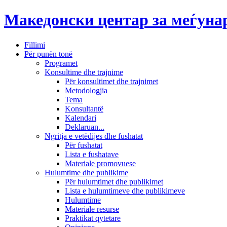
Македонски центар за меѓун
Fillimi
Për punën tonë
Programet
Konsultime dhe trajnime
Për konsultimet dhe trajnimet
Metodologjia
Tema
Konsultantë
Kalendari
Deklaruan...
Ngritja e vetëdijes dhe fushatat
Për fushatat
Lista e fushatave
Materiale promovuese
Hulumtime dhe publikime
Për hulumtimet dhe publikimet
Lista e hulumtimeve dhe publikimeve
Hulumtime
Materiale resurse
Praktikat qytetare