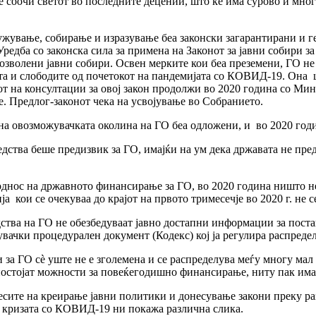
се соочи светот во последните децении, што ќе има сурово и мно
жување, собирање и изразување беа законски загарантирани и ге
редба со законска сила за примена на Законот за јавни собири з
 дозволени јавни собири. Освен мерките кои беа преземени, ГО не
та и слободите од почетокот на пандемијата со КОВИД-19. Она 
т на консултации за овој закон продолжи во 2020 година со Мини
. Предлог-законот чека на усвојување во Собранието.
 на овозможувачката околина на ГО беа одложени, и во 2020 г
ства беше предизвик за ГО, имајќи на ум дека државата не пред
однос на државното финансирање за ГО, во 2020 година ништо н
 кои се очекуваа до крајот на првото тримесечје во 2020 г. не с
ства на ГО не обезбедуваат јавно достапни информации за пос
вачки процедурален документ (Кодекс) кој ја регулира распреде
и за ГО сѐ уште не е зголемена и се распределува меѓу многу мал
постојат можности за повеќегодишно финансирање, ниту пак има
есите на креирање јавни политики и донесување закони преку р
на кризата со КОВИД-19 ни покажа различна слика.