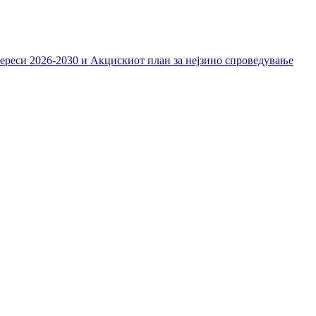
тереси 2026-2030 и Акцискиот план за нејзино спроведување