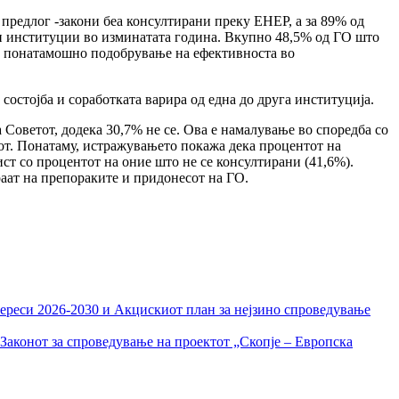
 предлог -закони беа консултирани преку ЕНЕР, а за 89% од
и институции во изминатата година. Вкупно 48,5% од ГО што
за понатамошно подобрување на ефективноста во
остојба и соработката варира од една до друга институција.
Советот, додека 30,7% не се. Ова е намалување во споредба со
тот. Понатаму, истражувањето покажа дека процентот на
ст со процентот на оние што не се консултирани (41,6%).
зираат на препораките и придонесот на ГО.
тереси 2026-2030 и Акцискиот план за нејзино спроведување
Законот за спроведување на проектот „Скопје – Европска