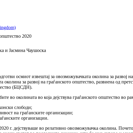
 општество 2020
ка и Јасмина Чаушоска
готви осмиот извештај за овозможувачката околина за развој на
а околина за развој на граѓанското општество, развиена од прет
штество (БЦСДН).
бите во околината во која дејствува граѓанското општество во ра
конски слободи;
ивост на граѓанските организации;
аѓанските организации.
2020 г. дејствуваше во релативно овозможувачка околина. Почето