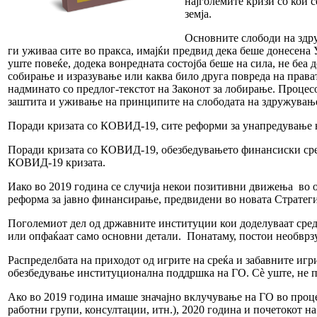
најголемите кризи со кои 
земја.
Основните слободи на здру
ги уживаа сите во пракса, имајќи предвид дека беше донесена У
уште повеќе, додека вонредната состојба беше на сила, не беа
собирање и изразување или каква било друга повреда на права
надминато со предлог-текстот на Законот за лобирање. Процесо
заштита и уживање на принципите на слободата на здружување
Поради кризата со КОВИД-19, сите реформи за унапредување
Поради кризата со КОВИД-19, обезбедувањето финансиски сред
КОВИД-19 кризата.
Иако во 2019 година се случија некои позитивни движења во 
реформа за јавно финансирање, предвидени во новата Стратегија
Поголемиот дел од државните институции кои доделуваат сред
или опфаќаат само основни детали. Понатаму, постои необврзу
Распределбата на приходот од игрите на среќа и забавните игр
обезбедување институционална поддршка на ГО. Сѐ уште, не 
Ако во 2019 година имаше значајно вклучување на ГО во проц
работни групи, консултации, итн.), 2020 година и почетокот 