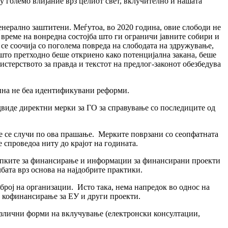
гу големо влијание врз целиот свет, вклучително и нашата
нерално заштитени. Меѓутоа, во 2020 година, овие слободи не
а време на вонредна состојба што ги ограничи јавните собири и
 се соочија со поголема повреда на слободата на здружување,
што претходно беше откриено како потенцијална закана, беше
стерството за правда и текстот на предлог-законот обезбедува
одина не беа идентификувани реформи.
виде директни мерки за ГО за справување со последиците од
е се случи по ова прашање. Мерките поврзани со сеопфатната
е спроведоа ниту до крајот на годината.
тапките за финансирање и информации за финансирани проекти
лбата врз основа на најдобрите практики.
 број на организации. Исто така, нема напредок во однос на
 кофинансирање за ЕУ и други проекти.
азлични форми на вклучување (електронски консултации,