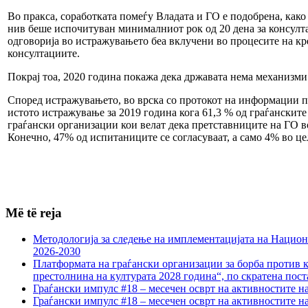
Во пракса, соработката помеѓу Владата и ГО е подобрена, како
нив беше испочитуван минималниот рок од 20 дена за консулт
одговорија во истражувањето беа вклучени во процесите на к
консултациите.
Покрај тоа, 2020 година покажа дека државата нема механизми 
Според истражувањето, во врска со протокот на информации по
истото истражување за 2019 година кога 61,3 % од граѓанскит
граѓански организации кои велат дека претставниците на ГО во
Конечно, 47% од испитаниците се согласуваат, а само 4% во це
Më të reja
Методологија за следење на имплементацијата на Национа
2026-2030
Платформата на граѓански организации за борба против к
престолнина на културата 2028 година“, по скратена пост
Граѓански импулс #18 – месечен осврт на активностите н
Граѓански импулс #18 – месечен осврт на активностите н