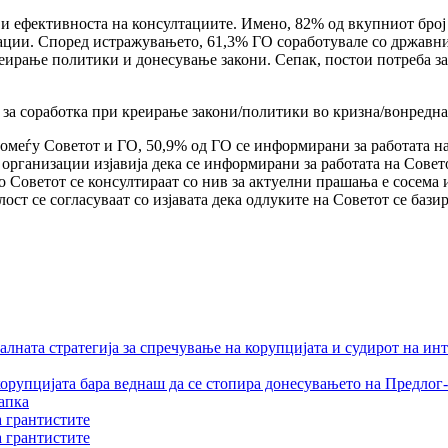
 и ефективноста на консултациите. Имено, 82% од вкупниот број
ации. Според истражувањето, 61,3% ГО соработувале со државн
реирање политики и донесување закони. Сепак, постои потреба 
за соработка при креирање закони/политики во кризна/вонредна с
меѓу Советот и ГО, 50,9% од ГО се информирани за работата на 
е организации изјавија дека се информирани за работата на Сове
 Советот се консултираат со нив за актуелни прашања е сосема и
лост се согласуваат со изјавата дека одлуките на Советот се ба
лната стратегија за спречување на корупцијата и судирот на ин
орупцијата бара веднаш да се стопира донесувањето на Предлог-
апка
а грантистите
а грантистите