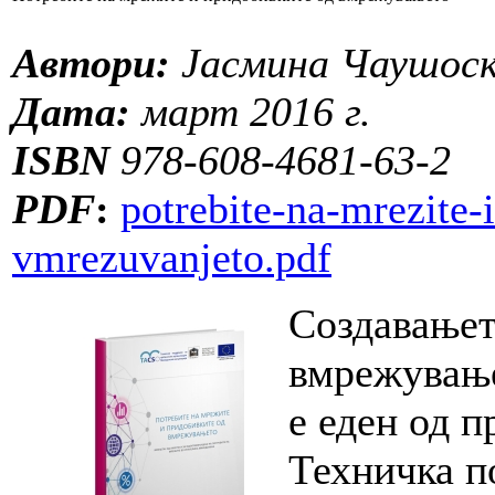
Автори:
Јасмина Чаушоск
Дата:
март 2016 г.
ISBN
978-608-4681-63-2
PDF
:
potrebite-na-mrezite-
vmrezuvanjeto.pdf
Создавањет
вмрежување
е еден од п
Техничка п