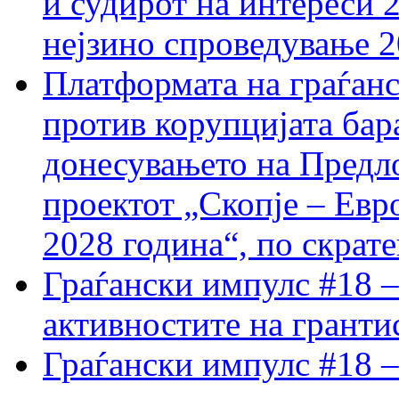
и судирот на интереси 
нејзино спроведување 
Платформата на граѓанс
против корупцијата бар
донесувањето на Предло
проектот „Скопје – Евр
2028 година“, по скрат
Граѓански импулс #18 –
активностите на гранти
Граѓански импулс #18 –