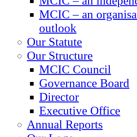
MCIC – an independe
MCIC – an organisat
outlook
Our Statute
Our Structure
MCIC Council
Governance Board
Director
Executive Office
Annual Reports