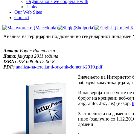
Organisations we cooperate with
Links
Our Web Sites
Contact
Анализа на терцијарни поддомени во секундарниот поддомен ‘
Автор:
Борис Ристовски
Дата:
јануари 2011 година
ISBN:
978-608-4617-06-8
PDF:
analiza-na-tercijarni-org-mk-domeni-2010.pdf
Значењето на Интернетот би
забрзува комуникацијата, 
Иако веројатно сè уште не 
бројот на креирани веб-сај
.org, .info, .biz, .us) (извор:
h
Застапеноста на доменот .
ниво (заклучно со 1.12.201
домени.