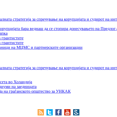
лната стратегија за спречување на корупцијата и судирот на ин
орупцијата бара веднаш да се стопира донесувањето на Предлог-
апка
а грантистите
а грантистите
тавници на МЦМС и партнерските организации
лната стратегија за спречување на корупцијата и судирот на ин
сета во Холандија
едиуми на заедницата
ја на граѓанското општество за УНКАК