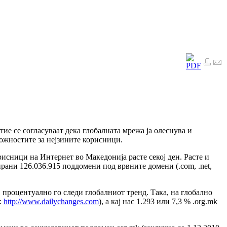
ие се согласуваат дека глобалната мрежа ја олеснува и
ожностите за нејзините корисници.
рисници на Интернет во Македонија расте секој ден. Расте и
ирани 126.036.915 поддомени под врвните домени (.com, .net,
, процентуално го следи глобалниот тренд. Така, на глобално
:
http://www.dailychanges.com
), а кај нас 1.293 или 7,3 % .org.mk