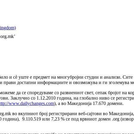
org.mk’
ло и сè уште е предмет на многубројни студии и анализи. Сите т
ги прави достапни информациите и овозможува и ги зголемува м
можеме да се споредуваме со развиениот свет, сепак бројот на ко
тови. Заклучно со 1.12.2010 година, на глобално ниво се регистр
ttp://www.dailychanges.com
), а во Македонија 17.670 домени.
оrg.mk во вкупниот број регистрирани веб-сајтови во Македонија
0 година), 9.110.519 или 7,23 % се под врвниот домен .org (извор