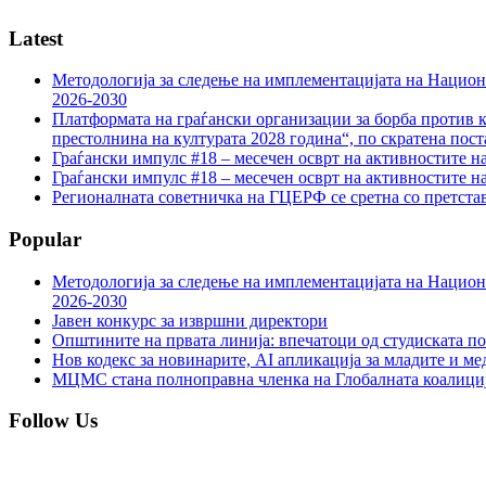
Latest
Методологија за следење на имплементацијата на Национа
2026-2030
Платформата на граѓански организации за борба против к
престолнина на културата 2028 година“, по скратена пост
Граѓански импулс #18 – месечен осврт на активностите н
Граѓански импулс #18 – месечен осврт на активностите н
Регионалната советничка на ГЦЕРФ се сретна со претс
Popular
Методологија за следење на имплементацијата на Национа
2026-2030
Јавен конкурс за извршни директори
Општините на првата линија: впечатоци од студиската по
Нов кодекс за новинарите, AI апликација за младите и м
МЦМС стана полноправна членка на Глобалната коалици
Follow Us