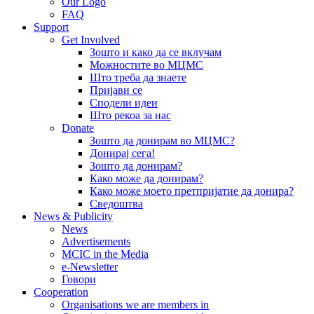
Our Logo
FAQ
Support
Get Involved
Зошто и како да се вклучам
Можностите во МЦМС
Што треба да знаете
Пријави се
Сподели идеи
Што рекоа за нас
Donate
Зошто да донирам во МЦМС?
Донирај сега!
Зошто да донирам?
Како може да донирам?
Како може моето претпријатие да донира?
Сведоштва
News & Publicity
News
Advertisements
MCIC in the Media
e-Newsletter
Говори
Cooperation
Organisations we are members in