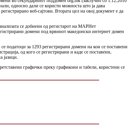
мени во секундарниот поддомен org.mk (заклучно со 1.12.2010
нали, односно дали се користи можноста што ја дава
регистрирано веб-сајтови. Втората цел на овој документ е да
а анализата се добиени од регистарот на МАРНет
регистрирани домени под врвниот македонски интернет домен
 се податоци за 1293 регистрирани домени на кои се поставени
страција, од кого се регистрирани и каде се поставени,
а јазици.
 претставени графички преку графикони и табели, користени се