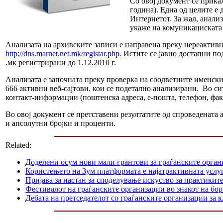
Со овој документ се прика
година). Една од целите е
Интернетот. За жал, анализ
укаже на комуникациската 
Анализата на архивските записи е направена преку нереактивно
http://dns.marnet.net.mk/registar.php.
Истите се јавно достапни по
.мк регистрирани до 1.12.2010 г.
Анализата е започната преку проверка на соодветните именски
666 активни веб-сајтови, кои се подетално анализирани. Во сит
контакт-информации (поштенска адреса, е-пошта, телефон, факс
Во овој документ се претставени резултатите од спроведената 
и апсолутни бројки и проценти.
Related:
Доделени осум нови мали грантови за граѓанските орга
Користењето на Зум платформата е најатрактивната услуг
Пријава за настан за споделување искуство за практикит
Фестивалот на граѓанските организации во знакот на б
Дебата на претседателот со граѓанските организации за