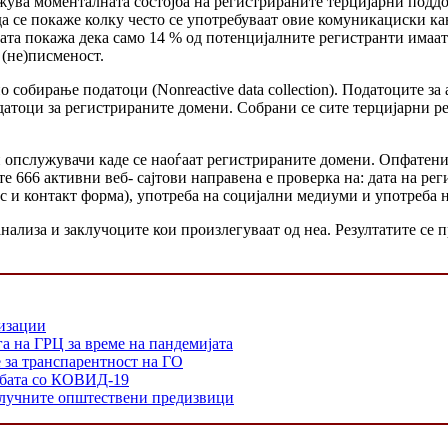
жува моменталната состојба на регистрираните терцијарни поддо
 да се покаже колку често се употребуваат овие комуникациски ка
ата покажа дека само 14 % од потенцијалните регистранти имаат 
(не)писменост.
 собирање податоци (Nonreactive data collection). Податоците з
датоци за регистрираните домени. Собрани се сите терцијарни 
 опслужувачи каде се наоѓаат регистрираните домени. Опфатени
е 666 активни веб- сајтови направена е проверка на: дата на реги
 и контакт форма), употреба на социјални медиуми и употреба н
анализа и заклучоците кои произлегуваат од неа. Резултатите се
низации
а на ГРЦ за време на пандемијата
е за транспарентност на ГО
орбата со КОВИД-19
 клучните општествени предизвици