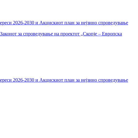
тереси 2026-2030 и Акцискиот план за нејзино спроведување
Законот за спроведување на проектот „Скопје – Европска
тереси 2026-2030 и Акцискиот план за нејзино спроведување