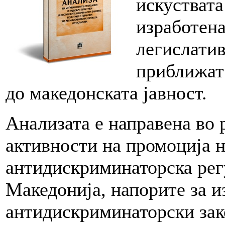
искуствата
изработена
легислатив
приближат 
до македонската јавност.
Анализата е направена во 
активности на промоција н
антидискриминаторска рег
Македонија, напорите за и
антидискриминаторски зако