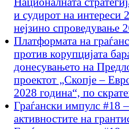
Националната стратегиј
и судирот на интереси 
нејзино спроведување 
Платформата на граѓанс
против корупцијата бар
донесувањето на Предло
проектот „Скопје – Евр
2028 година“, по скрат
Граѓански импулс #18 –
активностите на гранти