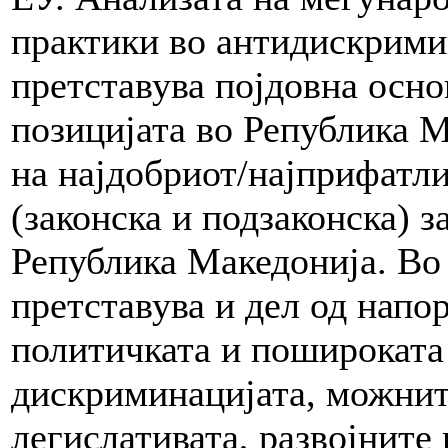
практики во антидискрими
претставува појдовна осно
позицијата во Република 
на најдобриот/најприфатли
(законска и подзаконска) 
Република Македонија. Во 
претставува и дел од напо
политичката и пошироката 
дискриминацијата, можнит
легислативата, развојните