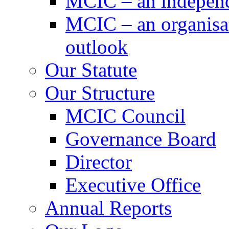
MCIC – an independe
MCIC – an organisat
outlook
Our Statute
Our Structure
MCIC Council
Governance Board
Director
Executive Office
Annual Reports