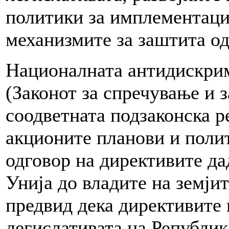
политики за имплементациј
механизмите за заштита о
Националната антидискрим
(Законот за спречување и 
соодветната подзаконска р
акционите планови и полит
одговор на директивите да
Унија до владите на земји
предвид дека директивите 
легислативата на Републик