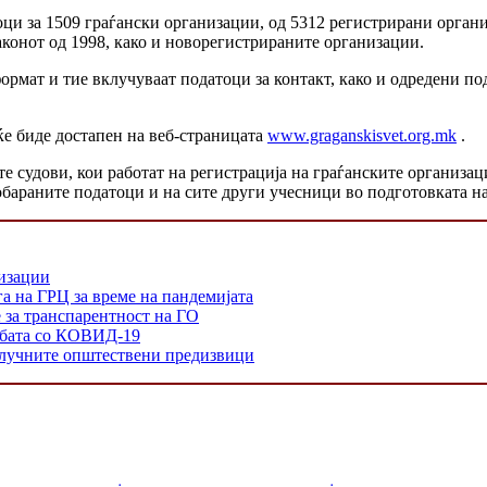
ци за 1509 граѓански организации, од 5312 регистрирани органи
аконот од 1998, како и новорегистрираните организации.
формат и тие вклучуваат податоци за контакт, како и одредени п
ќе биде достапен на веб-страницата
www.graganskisvet.org.mk
.
ите судови, кои работат на регистрација на граѓанските организа
обараните податоци и на сите други учесници во подготовката на
низации
а на ГРЦ за време на пандемијата
е за транспарентност на ГО
орбата со КОВИД-19
 клучните општествени предизвици