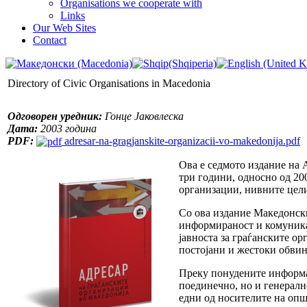
Organisations we cooperate with
Links
Our Web Sites
Contact
Directory of Civic Organisations in Macedonia
Одговорен уредник:
Гонце Јаковлеска
Дата:
2003 година
PDF:
adresar-na-gragjanskite-organizacii-vo-makedonija.pdf
Ова е седмото издание на 
три години, односно од 20
организации, нивните цели
Со ова издание Македонски
информираност и комуникац
јавноста за граѓанските о
постојани и жестоки обвин
Преку понудените информац
поединечно, но и генералн
едни од носителите на оп