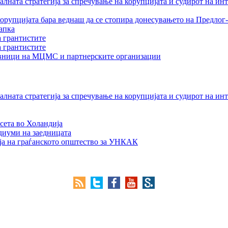
лната стратегија за спречување на корупцијата и судирот на ин
орупцијата бара веднаш да се стопира донесувањето на Предлог-
апка
а грантистите
а грантистите
тавници на МЦМС и партнерските организации
лната стратегија за спречување на корупцијата и судирот на ин
сета во Холандија
едиуми на заедницата
ја на граѓанското општество за УНКАК