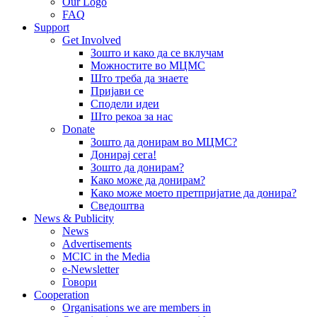
Our Logo
FAQ
Support
Get Involved
Зошто и како да се вклучам
Можностите во МЦМС
Што треба да знаете
Пријави се
Сподели идеи
Што рекоа за нас
Donate
Зошто да донирам во МЦМС?
Донирај сега!
Зошто да донирам?
Како може да донирам?
Како може моето претпријатие да донира?
Сведоштва
News & Publicity
News
Advertisements
MCIC in the Media
e-Newsletter
Говори
Cooperation
Organisations we are members in