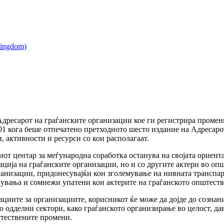
Адресарот на граѓанските организации кое ги регистрира проме
01 кога беше отпечатено претходното шесто издание на Адресарот
, активности и ресурси со кои располагаат.
от центар за меѓународна соработка останува на својата ориент
ија на граѓанските организации, но и со другите актери во оп
рганизации, придонесувајќи кон зголемување на нивната транспар
увања и сомнежи упатени кон актерите на граѓанското општеств
иите за организациите, корисникот ќе може да дојде до сознани
о одделни сектори, како граѓанското организирање во целост, дав
штествените промени.