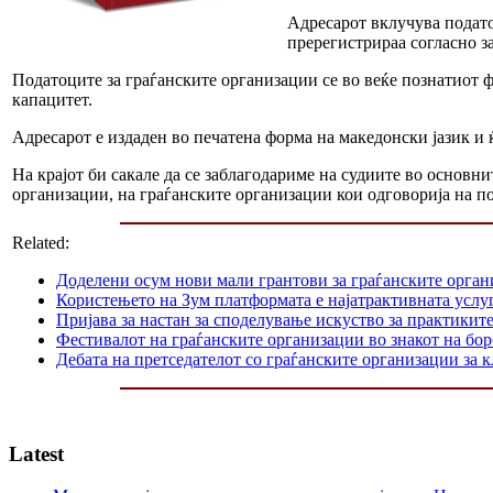
Адресарот вклучува подато
пререгистрираа согласно з
Податоците за граѓанските организации се во веќе познатиот 
капацитет.
Адресарот е издаден во печатена форма на македонски јазик и 
На крајот би сакале да се заблагодариме на судиите во основн
организации, на граѓанските организации кои одговорија на п
Related:
Доделени осум нови мали грантови за граѓанските орга
Користењето на Зум платформата е најатрактивната услуг
Пријава за настан за споделување искуство за практикит
Фестивалот на граѓанските организации во знакот на б
Дебата на претседателот со граѓанските организации за
Latest