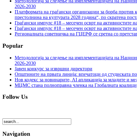
Методологија за следење на имплементацијата на Национа
2026-2030
Платформата на граѓански организации за борба против к
престолнина на културата 2028 година“, по скратена пост
Граѓански импулс #18 – месечен осврт на активностите н
Граѓански импулс #18 – месечен осврт на активностите н
Регионалната советничка на ГЦЕРФ се сретна со претс
Popular
Методологија за следење на имплементацијата на Национа
2026-2030
Јавен конкурс за извршни директори
Општините на првата линија: впечатоци од студиската по
Нов кодекс за новинарите, AI апликација за младите и м
МЦМС стана полноправна членка на Глобалната коалици
Follow Us
Navigation