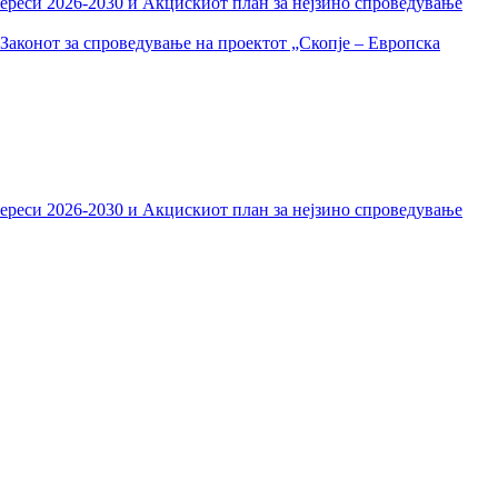
тереси 2026-2030 и Акцискиот план за нејзино спроведување
Законот за спроведување на проектот „Скопје – Европска
тереси 2026-2030 и Акцискиот план за нејзино спроведување