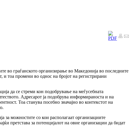
ните во граѓанското организирање во Македонија во последните
, и тоа промени во однос на бројот на регистрирани
ација да се стреми кон подобрување на меѓусебната
штеството. Адресарот ја подобрува информираноста и на
ентност. Тоа станува посебно значајно во контекстот на
о.
ја за можностите со кои располагаат организациите
ајќи претстава за потенцијалот на овие организации да бидат