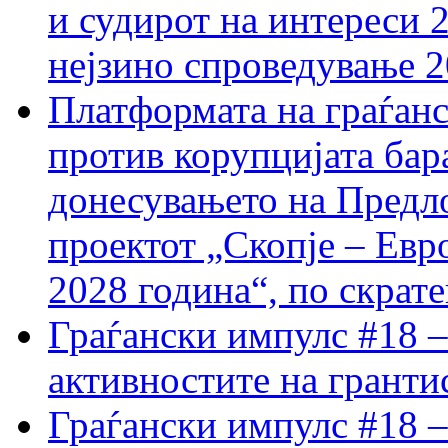
и судирот на интереси 
нејзино спроведување 
Платформата на граѓанс
против корупцијата бар
донесувањето на Предло
проектот „Скопје – Евр
2028 година“, по скрат
Граѓански импулс #18 –
активностите на гранти
Граѓански импулс #18 –