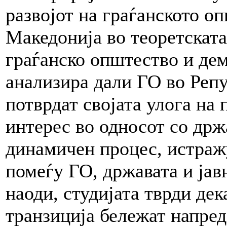
развојот на граѓанското о
Македонија во теоретската
граѓанско општество и дем
анализира дали ГО во Репу
потврдат својата улога на
интерес во односот со држа
динамичен процес, истраж
помеѓу ГО, државата и јав
наоди, студијата тврди дек
транзиција бележат напредо