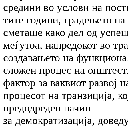
средини во услови на пост
тите години, градењето на
сметаше како дел од успеш
меѓутоа, напредокот во тр
создавањето на функциона
сложен процес на општест
фактор за ваквиот развој н
процесот на транзиција, ко
предодреден начин
за демократизација, довед