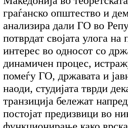
Македонија во теоретската
граѓанско општество и дем
анализира дали ГО во Репу
потврдат својата улога на
интерес во односот со држа
динамичен процес, истраж
помеѓу ГО, државата и јав
наоди, студијата тврди дек
транзиција бележат напредо
постојат предизвици во н
функционирање како врска 