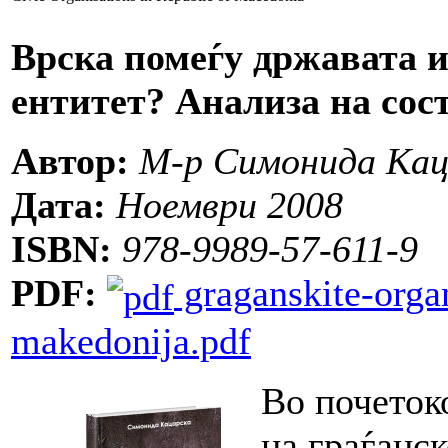
Врска помеѓу државата и
ентитет? Анализа на сост
Автор:
М-р Симонида Кац
Дата:
Ноември 2008
ISBN:
978-9989-57-611-9
PDF:
graganskite-organ
makedonija.pdf
Во почеток
на граѓанс