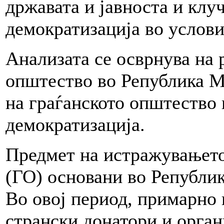
државата и јавноста и клу
демократизација во услов
Анализата се осврнува на 
општество во Република М
на граѓанското општество 
демократизација.
Предмет на истражувањето
(ГО) основани во Републик
Во овој период, примарно
странски донатори и орган