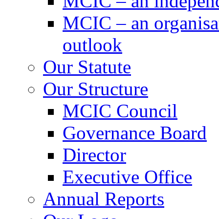
MCIC – an independe
MCIC – an organisat
outlook
Our Statute
Our Structure
MCIC Council
Governance Board
Director
Executive Office
Annual Reports