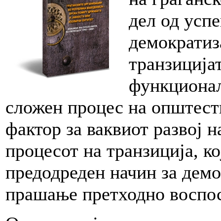
дел од усп
демократиз
транзиција
функционал
сложен процес на општест
фактор за ваквиот развој н
процесот на транзиција, ко
предодреден начин за демо
прашање претходно воспос