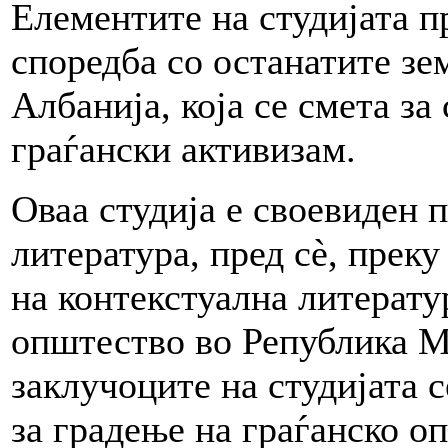
Елементите на студијата п
споредба со останатите зе
Албанија, која се смета за
граѓански активизам.
Оваа студија е своевиден 
литература, пред сè, прек
на контекстуална литерату
општество во Република Ма
заклучоците на студијата 
за градење на граѓанско 