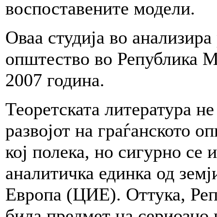
воспоставените модели.
Оваа студија во анализира 
општество во Република М
2007 година.
Теоретската литература не
развојот на граѓанското о
кој полека, но сигурно се 
аналитичка единка од земј
Европа (ЦИЕ). Оттука, Ре
била предмет на сериозно