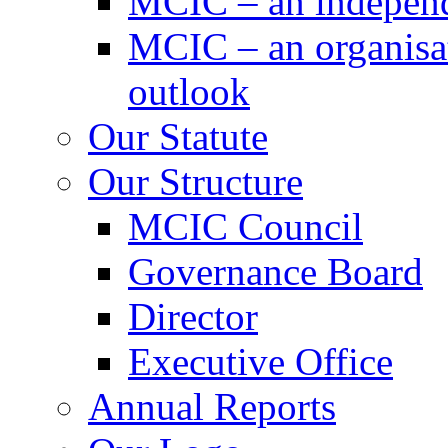
MCIC – an independe
MCIC – an organisat
outlook
Our Statute
Our Structure
MCIC Council
Governance Board
Director
Executive Office
Annual Reports