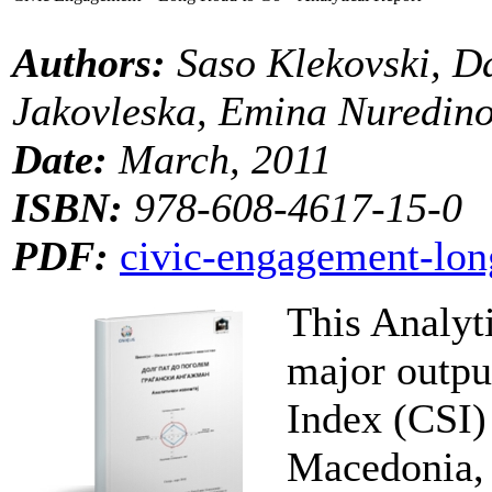
Authors:
Saso Klekovski, D
Jakovleska, Emina Nuredin
Date:
March, 2011
ISBN:
978-608-4617-15-0
PDF:
civic-engagement-lon
This Analyti
major output
Index (CSI)
Macedonia, 