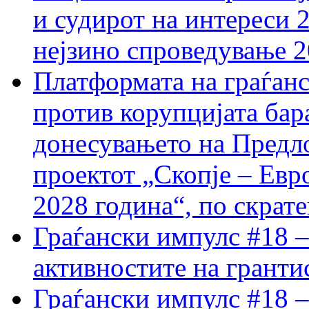
и судирот на интереси 
нејзино спроведување 
Платформата на граѓанс
против корупцијата бар
донесувањето на Предло
проектот „Скопје – Евр
2028 година“, по скрат
Граѓански импулс #18 –
активностите на гранти
Граѓански импулс #18 –