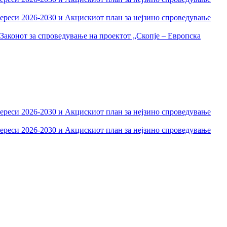
тереси 2026-2030 и Акцискиот план за нејзино спроведување
Законот за спроведување на проектот „Скопје – Европска
тереси 2026-2030 и Акцискиот план за нејзино спроведување
тереси 2026-2030 и Акцискиот план за нејзино спроведување