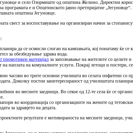
Јегуновце и село Озормиште од општина Желино. Директни корисн
на програмата е и Општинското јавно претпријатие „Јегуновце“. 
нешната општина Јегуновце.
вната свест за воспоставување на организиран начин за стопани
:
планира да се осмисли слоган на кампањата, кој понатаму ќе се 
тел за обезбедување здрава вода.
промотивен материјал
за запознавање на жителите со целите и
на наплата на комуналните услуги. Покрај летоци и постери, с
вни часови во трите основни училишта во селата опфатени со пр
водата. Доколку постои заинтересираност од училиштата планира
рибини во месните заедници. Во секое од 12-те села ќе се орган
е.
т напори во координација со организациите на жените од тетовски
дата за здравјето на децата.
 проектните резултати е мотивираноста на месните заедници, уч