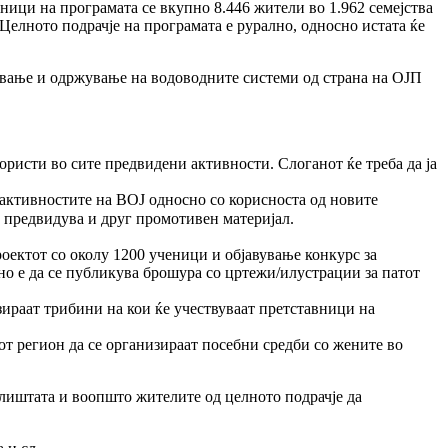
ици на програмата се вкупно 8.446 жители во 1.962 семејства
Целното подрачје на програмата е рурално, односно истата ќе
сување и одржување на водоводните системи од страна на ОЈП
користи во сите предвидени активности. Слоганот ќе треба да ја
 активностите на ВОЈ односно со корисноста од новите
е предвидува и друг промотивен материјал.
оектот со околу 1200 ученици и објавување конкурс за
но е да се публикува брошура со цртежи/илустрации за патот
изираат трибини на кои ќе учествуваат претставници на
от регион да се организираат посебни средби со жените во
илиштата и воопшто жителите од целното подрачје да