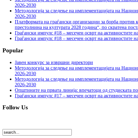
2026-2030
Методологија за следење на имплементацијата на Национа
2026-2030
Платформата на граѓански организации за борба против к
престолнина на културата 2028 година“, по скратена пост
Граѓански импулс #18 – месечен осврт на активностите н
Граѓански импулс #18 – месечен осврт на активностите н
Popular
Јавен конкурс за извршни директори
Методологија за следење на имплементацијата на Национа
2026-2030
Методологија за следење на имплементацијата на Национа
2026-2030
Општините на првата линија: впечатоци од студиската по
Граѓански импулс #17 – месечен осврт на активностите н
Follow Us