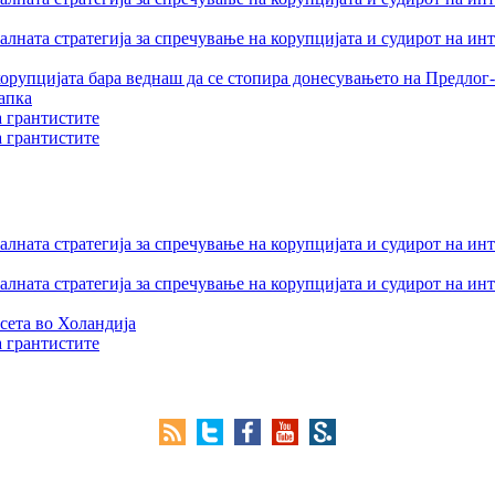
лната стратегија за спречување на корупцијата и судирот на ин
орупцијата бара веднаш да се стопира донесувањето на Предлог-
апка
а грантистите
а грантистите
лната стратегија за спречување на корупцијата и судирот на ин
лната стратегија за спречување на корупцијата и судирот на ин
сета во Холандија
а грантистите