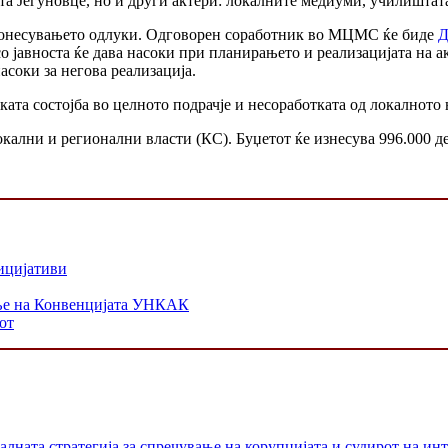
та Јегуновце, но и други актери: локалните медиуми, училиштата
донесувањето одлуки. Одговорен соработник во МЦМС ќе биде
Д
со јавноста ќе дава насоки при планирањето и реализацијата на 
асоки за негова реализација.
ата состојба во целното подрачје и несоработката од локалното
кални и регионални власти (КС). Буџетот ќе изнесува 996.000 д
ицијативи
ање на Конвенцијата УНКАК
от
лната стратегија за спречување на корупцијата и судирот на ин