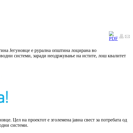
штина Јегуновце е рурална општина лоцирана во
доводни системи, заради неодржување на истите, лош квалитет
вце. Цел на проектот е зголемена јавна свест за потребата од
одни системи.