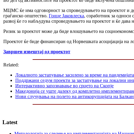
Во дел од активностите на проектот ќе биде вклучена општина
МЦМС ќе има одговорност за спроведувањето на проектот и 
граѓанско општество.
Гонце Јаковлеска
, соработник за односи 
развој ќе го набљудува спроведувањето на проектот и ќе дава н
Ризик за проектот може да биде влошувањето на социоекономск
Проектот ќе биде финансиран од Норвешката асоцијација на ло
Завршен извештај од проектот
Related:
Локалното застапување засилено за време на пандемијата
Поддржани седум проекти за застапување на локални ин
Интерактивно запознавање во срцето на Скопје
Македонија се уште далеку од комплетно имплементир
Нови случувања на полето на антикорупцијата на Балкан
Latest
Методологија за следење на имплементацијата на Национа