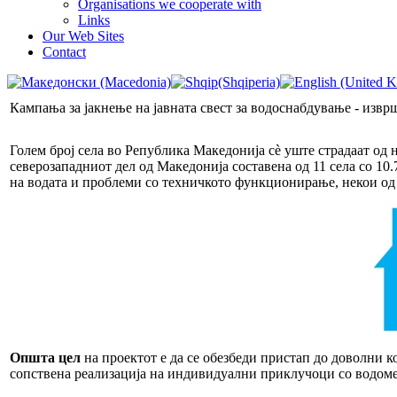
Organisations we cooperate with
Links
Our Web Sites
Contact
Кампања за јакнење на јавната свест за водоснабдување - извр
Голем број села во Република Македонија сè уште страдаат од
северозападниот дел од Македонија составена од 11 села со 10
на водата и проблеми со техничкото функционирање, некои од
Општа цел
на проектот е да се обезбеди пристап до доволни к
сопствена реализација на индивидуални приклучоци со водоме