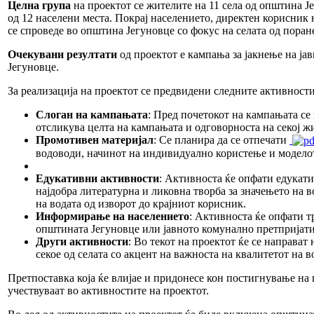
Целна група
на проектот се жителите на 11 села од општина 
од 12 населени места. Покрај населението, директен корисник 
се спроведе во општина Јегуновце со фокус на селата од пора
Очекувани резултати
од проектот е кампања за јакнење на ја
Јегуновце.
За реализација на проектот се предвидени следните активности
Слоган на кампањата
: Пред почетокот на кампањата се 
отсликува целта на кампањата и одговорноста на секој жи
Промотивен материјал
: Се планира да се отпечати
водоводи, начинот на индивидуално користење и моделот 
Едукативни активности
: Активноста ќе опфати едукати
најдобра литературна и ликовна творба за значењето на 
на водата од изворот до крајниот корисник.
Информирање на населението
: Активноста ќе опфати т
општината Јегуновце или јавното комунално претпријати
Други активности
: Во текот на проектот ќе се направа
секое од селата со акцент на важноста на квалитетот на во
Претпоставка која ќе влијае и придонесе кон постигнување на
учествуваат во активностите на проектот.