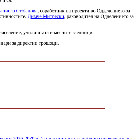
 и сл.
аниела Стојанова
, соработник на проекти во Одделението за
активностите.
Димче Митрески
, раководител на Одделението за
 население, училиштата и месните заедници.
енари за директни трошоци.
тереси 2026-2030 и Акцискиот план за нејзино спроведување