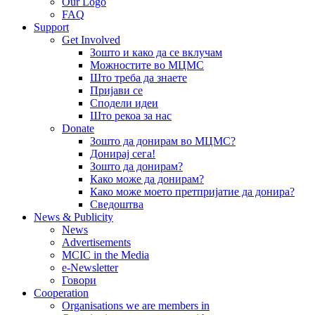
Our Logo
FAQ
Support
Get Involved
Зошто и како да се вклучам
Можностите во МЦМС
Што треба да знаете
Пријави се
Сподели идеи
Што рекоа за нас
Donate
Зошто да донирам во МЦМС?
Донирај сега!
Зошто да донирам?
Како може да донирам?
Како може моето претпријатие да донира?
Сведоштва
News & Publicity
News
Advertisements
MCIC in the Media
e-Newsletter
Говори
Cooperation
Organisations we are members in