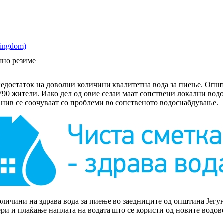
шно резиме
 недостаток на доволни количини квалитетна вода за пиење. Оп
.790 жители. Иако дел од овие селаи маат сопствени локални во
 нив се соочуваат со проблеми во сопственото водоснабдување.
оличини на здрава вода за пиење во заедниците од општина Јегуно
ри и плаќање наплата на водата што се користи од новите водов