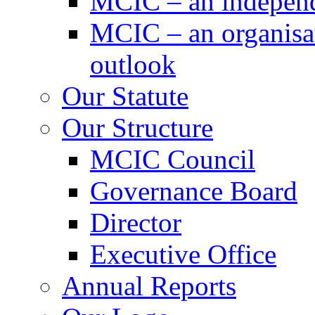
MCIC – an independe
MCIC – an organisat
outlook
Our Statute
Our Structure
MCIC Council
Governance Board
Director
Executive Office
Annual Reports