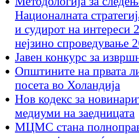
Методологија за следењ
Националната стратегиј
и судирот на интереси 
нејзино спроведување 
Јавен конкурс за изврш
Општините на првата ли
посета во Холандија
Нов кодекс за новинарит
медиуми на заедницата
МЦМС стана полноправн