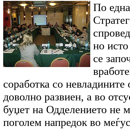
По една
Стратег
спровед
но исто
се запо
вработе
соработка со невладините 
доволно развиен, а во отс
буџет на Одделението не м
поголем напредок во меѓу