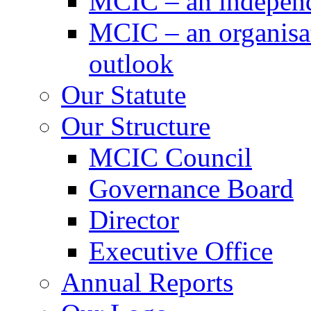
MCIC – an independe
MCIC – an organisat
outlook
Our Statute
Our Structure
MCIC Council
Governance Board
Director
Executive Office
Annual Reports