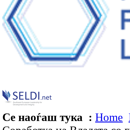
Се наоѓаш тука :
Home