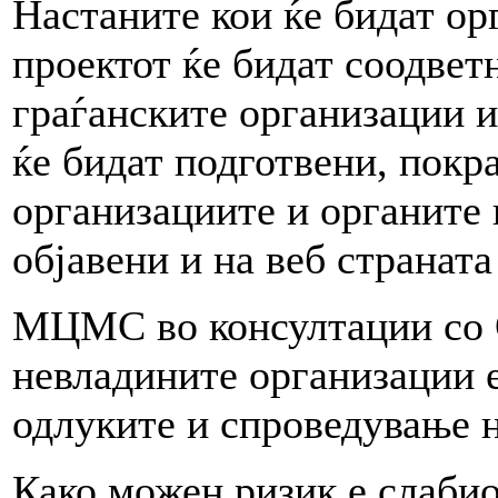
Настаните кои ќе бидат ор
проектот ќе бидат соодве
граѓанските организации и
ќе бидат подготвени, покр
организациите и органите 
објавени и на веб странат
МЦМС во консултации со О
невладините организации е
одлуките и спроведување н
Како можен ризик е слабио