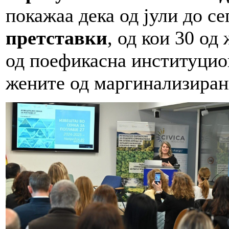
покажаа дека од јули до с
претставки
, од кои 30 од
од поефикасна институцио
жените од маргинализиран