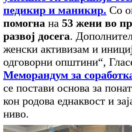
педикир и маникир.
Со о
помогна
на
53 жени во п
развој досега
. Дополнител
женски активизам и иници
одговорни општини“, Глас
Меморандум за соработк
се постави основа за пон
кон родова еднаквост и за
ниво.