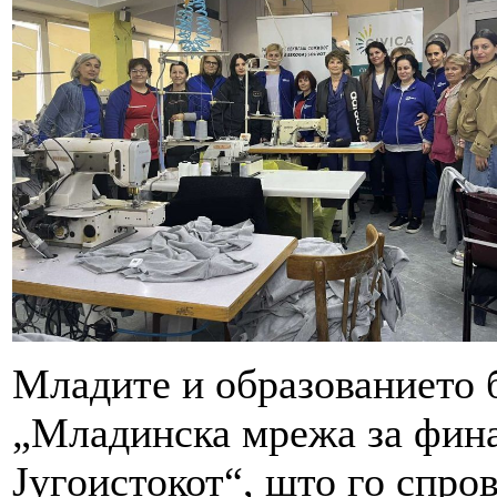
Младите и образованието б
„Младинска мрежа за фина
Југоистокот“, што го спро