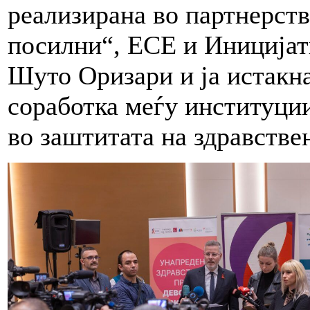
реализирана во партнерств
посилни“, ЕСЕ и Иницијати
Шуто Оризари и ја истакн
соработка меѓу институции
во заштитата на здравстве