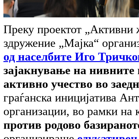
Преку проектот „Активни 
здружение „Мајка“ орган
од населбите Иго Тричк
зајакнување на нивните 
активно учество во заед
граѓанска иницијатива Ант
организации, во рамки на 
против родово базиранот
организираше
едукативен