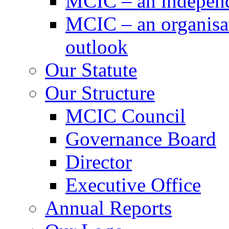
MCIC – an independe
MCIC – an organisat
outlook
Our Statute
Our Structure
MCIC Council
Governance Board
Director
Executive Office
Annual Reports