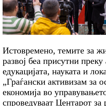
Истовремено, темите за ж
развој беа присутни преку
едукацијата, науката и ло
„Граѓански активизам за о
економија во управувањето
спроведуваат Центарот за 