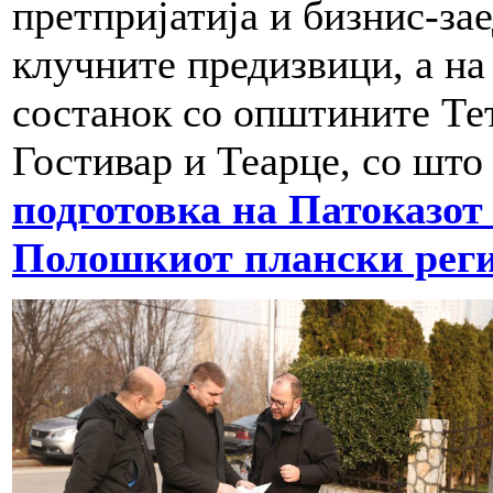
претпријатија и бизнис-за
клучните предизвици, а на
состанок со општините Те
Гостивар и Теарце, со шт
подготовка на Патоказот 
Полошкиот плански рег