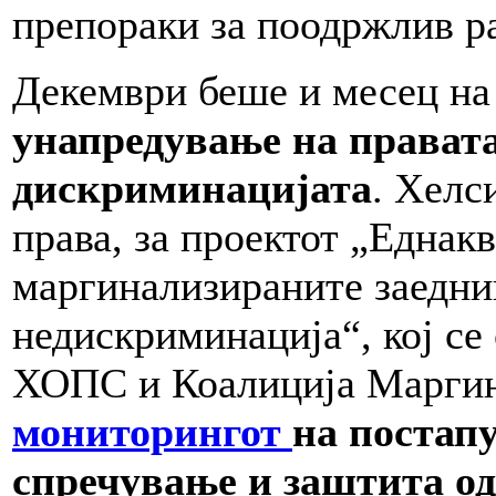
препораки за поодржлив ра
Декември беше и месец на
унапредување на правата
дискриминацијата
. Хелс
права, за проектот „Еднакв
маргинализираните заедниц
недискриминација“, кој се
ХОПС и Коалиција Маргин
мониторингот
на постап
спречување и заштита о