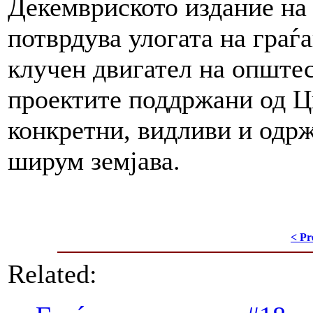
Декемвриското издание на 
потврдува улогата на граѓ
клучен двигател на опште
проектите поддржани од Ц
конкретни, видливи и одрж
ширум земјава.
< Pr
Related: