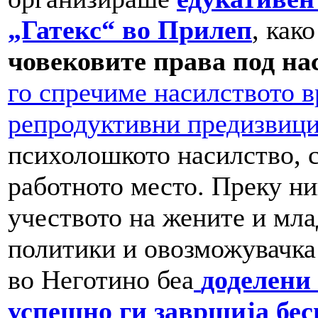
„Гатекс“ во Прилеп
, как
човековите права под на
го спречиме насилството в
репродуктивни предизвиц
психолошкото насилство, с
работното место. Преку ни
учеството на жените и мла
политики и овозможувачка 
во Неготино беа
доделени
успешно ги завршија бес